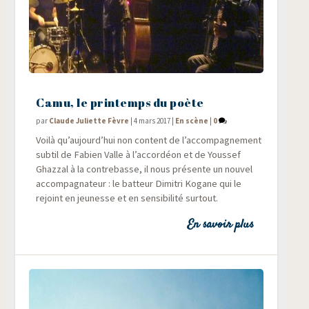
Camu, le printemps du poète
par
Claude Juliette Fèvre
|
4 mars 2017
|
En scène
|
0
Voi­là qu’aujourd’hui non content de l’accompagnement
sub­til de Fabien Valle à l’accordéon et de Yous­sef
Ghaz­zal à la contre­basse, il nous pré­sente un nou­vel
accom­pa­gna­teur : le bat­teur Dimi­tri Kogane qui le
rejoint en jeu­nesse et en sen­si­bi­li­té surtout.
En savoir plus