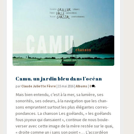
Camu, un jardin bleu dans l’océan
par
Claude Juliette Fèvre
|
15 mai 2016
|
Albums
|
0
Mais bien enten­du, c’est à la mer, sa lumière, ses
sono­ri­tés, ses odeurs, à la navi­ga­tion que les chan­
sons empruntent sur­tout les plus élé­gantes cor­res­
pon­dances. La chan­son Les goé­lands, « les goé­lands
fous joyeux qui dan­saient », conti­nue de nous bou­le­
ver­ser avec cette image de la mère res­tée sur le quai,
« droite comme un i sans son point »… L’accordéon