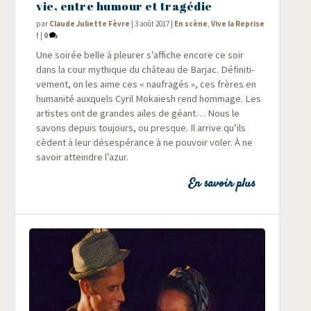
vie, entre humour et tragédie
par
Claude Juliette Fèvre
|
3 août 2017
|
En scène
,
Vive la Reprise
!
|
0
Une soi­rée belle à pleu­rer s’affiche encore ce soir
dans la cour mythique du châ­teau de Bar­jac. Défi­ni­ti­
ve­ment, on les aime ces « nau­fra­gés », ces frères en
huma­ni­té aux­quels Cyril Mokaiesh rend hom­mage. Les
artistes ont de grandes ailes de géant… Nous le
savons depuis tou­jours, ou presque. Il arrive qu’ils
cèdent à leur déses­pé­rance à ne pou­voir voler. À ne
savoir atteindre l’azur.
En savoir plus