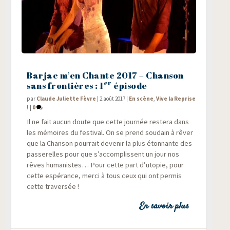
Barjac m’en Chante 2017 – Chanson
er
sans frontières : 1
épisode
par
Claude Juliette Fèvre
|
2 août 2017
|
En scène
,
Vive la Reprise
!
|
0
Il ne fait aucun doute que cette jour­née res­te­ra dans
les mémoires du fes­ti­val. On se prend sou­dain à rêver
que la Chan­son pour­rait deve­nir la plus éton­nante des
pas­se­relles pour que s’accomplissent un jour nos
rêves huma­nistes… Pour cette part d’utopie, pour
cette espé­rance, mer­ci à tous ceux qui ont per­mis
cette traversée !
En savoir plus