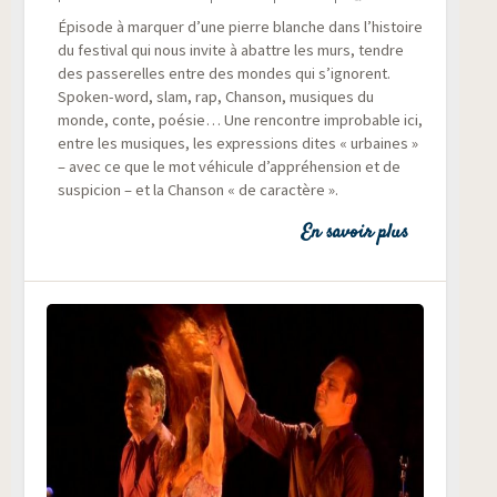
Épi­sode à mar­quer d’une pierre blanche dans l’histoire
du fes­ti­val qui nous invite à abattre les murs, tendre
des pas­se­relles entre des mondes qui s’ignorent.
Spo­ken-word, slam, rap, Chan­son, musiques du
monde, conte, poé­sie… Une ren­contre impro­bable ici,
entre les musiques, les expres­sions dites « urbaines »
– avec ce que le mot véhi­cule d’appréhension et de
sus­pi­cion – et la Chan­son « de caractère ».
En savoir plus