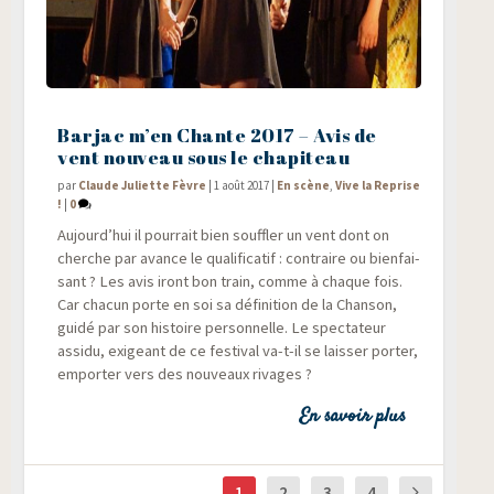
Barjac m’en Chante 2017 – Avis de
vent nouveau sous le chapiteau
par
Claude Juliette Fèvre
|
1 août 2017
|
En scène
,
Vive la Reprise
!
|
0
Aujourd’hui il pour­rait bien souf­fler un vent dont on
cherche par avance le qua­li­fi­ca­tif : contraire ou bien­fai­
sant ? Les avis iront bon train, comme à chaque fois.
Car cha­cun porte en soi sa défi­ni­tion de la Chan­son,
gui­dé par son his­toire per­son­nelle. Le spec­ta­teur
assi­du, exi­geant de ce fes­ti­val va-t-il se lais­ser por­ter,
empor­ter vers des nou­veaux rivages ?
En savoir plus
1
2
3
4