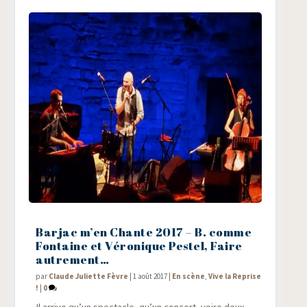
Barjac m’en Chante 2017 – B. comme
Fontaine et Véronique Pestel, Faire
autrement…
par
Claude Juliette Fèvre
|
1 août 2017
|
En scène
,
Vive la Reprise
!
|
0