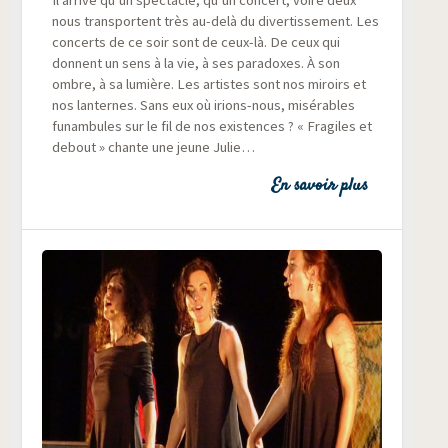
Il arrive qu’un spec­tacle, qu’un concert, voire deux
nous trans­portent très au-delà du diver­tis­se­ment. Les
concerts de ce soir sont de ceux-là. De ceux qui
donnent un sens à la vie, à ses para­doxes. À son
ombre, à sa lumière. Les artistes sont nos miroirs et
nos lan­ternes. Sans eux où irions-nous, misé­rables
funam­bules sur le fil de nos exis­tences ? « Fra­giles et
debout » chante une jeune Julie…
En savoir plus