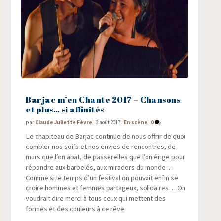
Barjac m’en Chante 2017 – Chansons
et plus… si affinités
par
Claude Juliette Fèvre
|
3 août 2017
|
En scène
|
0
Le cha­pi­teau de Bar­jac conti­nue de nous offrir de quoi
com­bler nos soifs et nos envies de ren­contres, de
murs que l’on abat, de pas­se­relles que l’on érige pour
répondre aux bar­be­lés, aux mira­dors du monde…
Comme si le temps d’un fes­ti­val on pou­vait enfin se
croire hommes et femmes par­ta­geux, soli­daires… On
vou­drait dire mer­ci à tous ceux qui mettent des
formes et des cou­leurs à ce rêve.