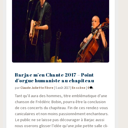
Barjac m’en Chante 2017 – Point
d’orgue humaniste au chapiteau
par
Claude Juliette Fèvre
|
5 août 2017
|
En scène
|
0
Tant qu’il aura des hommes, titre emblé­ma­tique d’une
chan­son de Fré­dé­ric Bobin, pour­ra être la conclu­sion
de ces concerts du cha­pi­teau. Fin de ces ren­dez-vous
cani­cu­laires et non moins pas­sion­né­ment enchan­teurs.
Le public ne se laisse pas décou­ra­ger à Bar­jac aus­si
nous ose­rons glis­ser l’idée qu’une jolie petite salle cli­