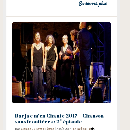
En savoir plus
Barjac m’en Chante 2017 – Chanson
e
sans frontières : 2
épisode
par
Claude Juliette Fèvre
|
2 août 2017
|
En scène
|
0