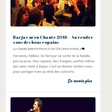
Barjac m’en Chante 2018 – Au rendez-
vous des bons copains
par
Claude Juliette Fèvre
|
8 août 2018
|
Hors Scène
|
0
Fer­vents, fidèles. On finit par se sen­tir de la famille,
peu ou prou. Des copains, des fran­gins, par­fois même
des amis. Venir à Bar­jac c’est se don­ner ren­dez-vous
pour par­ta­ger bien au-delà des concerts.
En savoir plus