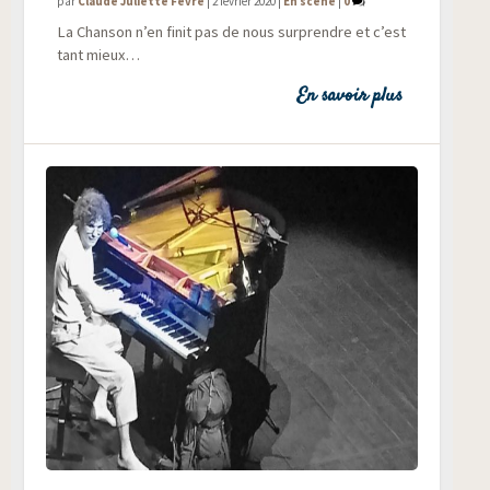
par
Claude Juliette Fèvre
|
2 février 2020
|
En scène
|
0
La Chan­son n’en finit pas de nous sur­prendre et c’est
tant mieux…
En savoir plus