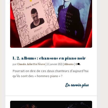
1, 2, albums : chansons en piano noir
par
Claude Juliette Fèvre
|
11 janvier 2021
|
Albums
|
0
Pour­rait-on dire de ces deux chan­teurs d’aujourd’hui
qu’ils sont des « hommes piano » ?
En savoir plus