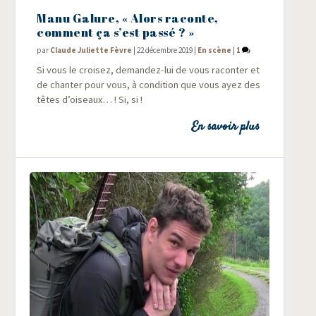
Manu Galure, « Alors raconte,
comment ça s’est passé ? »
par
Claude Juliette Fèvre
|
22 décembre 2019
|
En scène
|
1
Si vous le croi­sez, deman­dez-lui de vous racon­ter et
de chan­ter pour vous, à condi­tion que vous ayez des
têtes d’oiseaux… ! Si, si !
En savoir plus