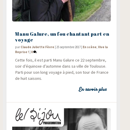
Manu Galure, un fou chantant part en
voyage
par
Claude Juliette Fèvre
|
25 septembre 2017
|
En scène
,
Vive la
Reprise !
|
0
Cette fois, il est par­ti Manu Galure ce 22 sep­tembre,
soir d’équinoxe d’automne dans sa ville de Tou­louse.
Par­ti pour son long voyage à pied, son tour de France
de huit saisons.
En savoir plus