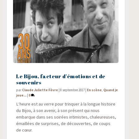
Le Bijou, facteur d’émotions et de
souvenirs
par
Claude Juliette Fèvre
|
8 septembre 2017
|
En scène
,
Quand je
joue...
|
0
L‘heure est au verre pour trin­quer à la longue his­toire
du Bijou, à son ave­nir, à son pré­sent qui nous
embarque dans ses soi­rées inti­mistes, cha­leu­reuses,
émaillées de sur­prises, de décou­vertes, de coups
de cœur.