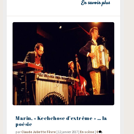
En savoir plus
Marin, « Kechchose d’extrême » … la
poésie
par
Claude Juliette Fèvre
|
12 janvier 2017
|
En scène
|
0