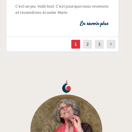
C’est un jeu. Voi­là tout. C’est pour­quoi nous reve­nons
et revien­drons écou­ter Marin.
En savoir plus
1
2
3