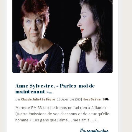
Anne Sylvestre, « Parlez-moi de
maintenant »…
par
Claude Juliette Fèvre
|
13 décembre 2020
|
Hors Scène
|
0
Mar­mite FM 88.4 : « Le temps ne fait rien à l’af­faire » –
Quatre émis­sions de ses chan­sons et de ceux qu’elle
nomme « Les gens que j’aime… mes amis… ».
En savoir plus