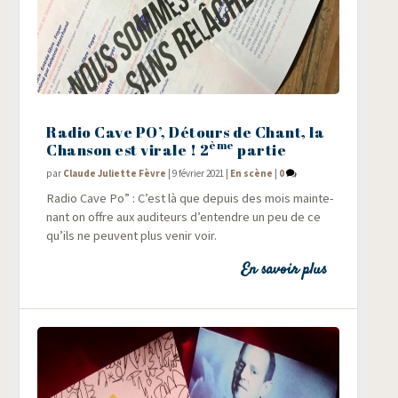
Radio Cave PO’, Détours de Chant, la
ème
Chanson est virale ! 2
partie
par
Claude Juliette Fèvre
|
9 février 2021
|
En scène
|
0
Radio Cave Po” : C’est là que depuis des mois main­te­
nant on offre aux audi­teurs d’entendre un peu de ce
qu’ils ne peuvent plus venir voir.
En savoir plus