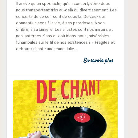
Il arrive qu’un spec­tacle, qu’un concert, voire deux
nous trans­portent très au-delà du diver­tis­se­ment. Les
concerts de ce soir sont de ceux-là. De ceux qui
donnent un sens à la vie, à ses para­doxes. À son
ombre, à sa lumière. Les artistes sont nos miroirs et
nos lan­ternes. Sans eux où irions-nous, misé­rables
funam­bules sur le fil de nos exis­tences ? « Fra­giles et
debout » chante une jeune Julie…
En savoir plus