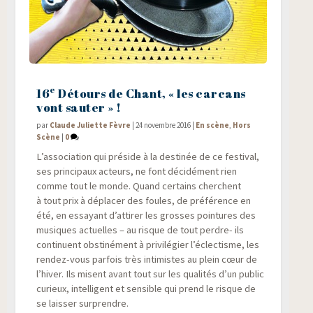
e
16
Détours de Chant, « les carcans
vont sauter » !
par
Claude Juliette Fèvre
|
24 novembre 2016
|
En scène
,
Hors
Scène
|
0
L’association qui pré­side à la des­ti­née de ce fes­ti­val,
ses prin­ci­paux acteurs, ne font déci­dé­ment rien
comme tout le monde. Quand cer­tains cherchent
à tout prix à dépla­cer des foules, de pré­fé­rence en
été, en essayant d’attirer les grosses poin­tures des
musiques actuelles – au risque de tout perdre- ils
conti­nuent obs­ti­né­ment à pri­vi­lé­gier l’éclectisme, les
ren­dez-vous par­fois très inti­mistes au plein cœur de
l’hiver. Ils misent avant tout sur les qua­li­tés d’un public
curieux, intel­li­gent et sen­sible qui prend le risque de
se lais­ser surprendre.