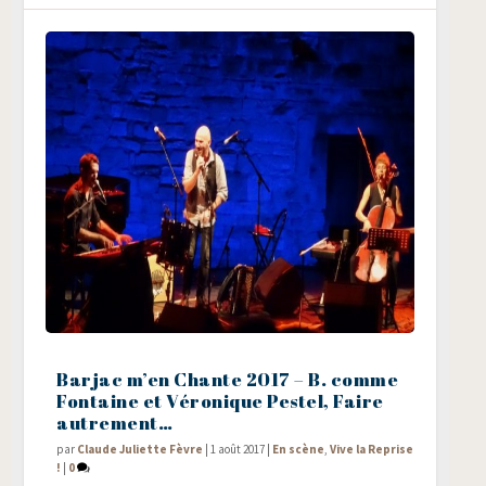
Barjac m’en Chante 2017 – B. comme
Fontaine et Véronique Pestel, Faire
autrement…
par
Claude Juliette Fèvre
|
1 août 2017
|
En scène
,
Vive la Reprise
!
|
0