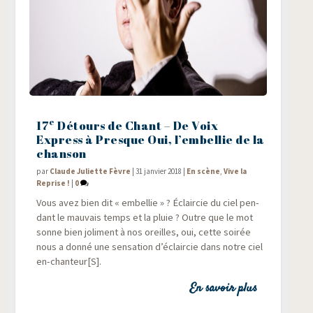
e
17
Détours de Chant – De Voix
Express à Presque Oui, l’embellie de la
chanson
par
Claude Juliette Fèvre
|
31 janvier 2018
|
En scène
,
Vive la
Reprise !
|
0
Vous avez bien dit « embel­lie » ? Éclair­cie du ciel pen­
dant le mau­vais temps et la pluie ? Outre que le mot
sonne bien joli­ment à nos oreilles, oui, cette soi­rée
nous a don­né une sen­sa­tion d’éclaircie dans notre ciel
en-chanteur[S].
En savoir plus