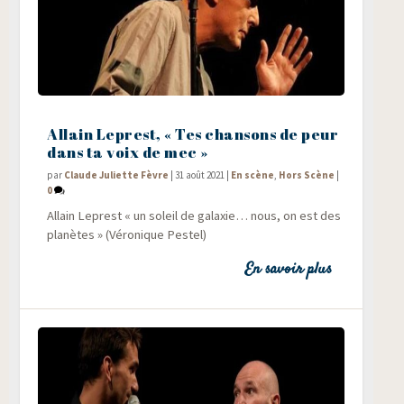
Allain Leprest, « Tes chansons de peur
dans ta voix de mec »
par
Claude Juliette Fèvre
|
31 août 2021
|
En scène
,
Hors Scène
|
0
Allain Leprest « un soleil de galaxie… nous, on est des
pla­nètes » (Véro­nique Pestel)
En savoir plus