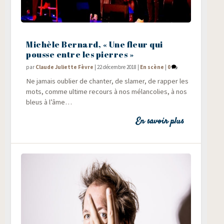
Michèle Bernard, « Une fleur qui
pousse entre les pierres »
par
Claude Juliette Fèvre
|
22 décembre 2018
|
En scène
|
0
Ne jamais oublier de chan­ter, de sla­mer, de rap­per les
mots, comme ultime recours à nos mélan­co­lies, à nos
bleus à l’âme…
En savoir plus