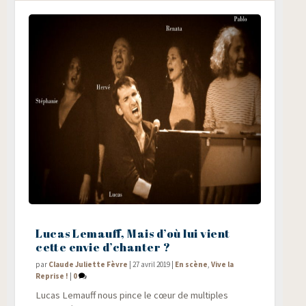
Lucas Lemauff, Mais d’où lui vient
cette envie d’chanter ?
par
Claude Juliette Fèvre
|
27 avril 2019
|
En scène
,
Vive la
Reprise !
|
0
Lucas Lemauff nous pince le cœur de mul­tiples