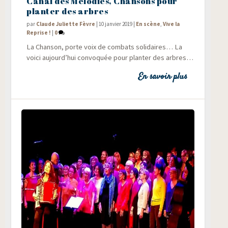
Canal des Mélodies, Chansons pour
planter des arbres
par
Claude Juliette Fèvre
|
10 janvier 2019
|
En scène
,
Vive la
Reprise !
|
0
La Chan­son, porte voix de com­bats soli­daires… La
voi­ci aujourd’hui convo­quée pour plan­ter des arbres…
En savoir plus