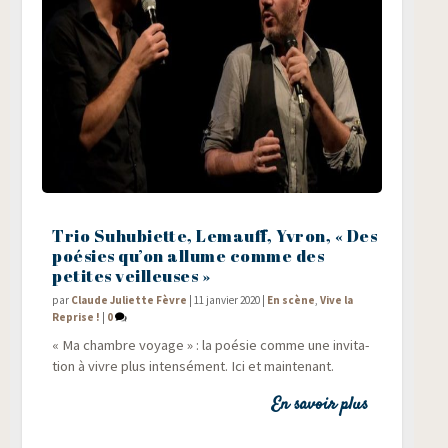
Trio Suhubiette, Lemauff, Yvron, « Des
poésies qu’on allume comme des
petites veilleuses »
par
Claude Juliette Fèvre
|
11 janvier 2020
|
En scène
,
Vive la
Reprise !
|
0
« Ma chambre voyage » : la poé­sie comme une invi­ta­
tion à vivre plus inten­sé­ment. Ici et maintenant.
En savoir plus