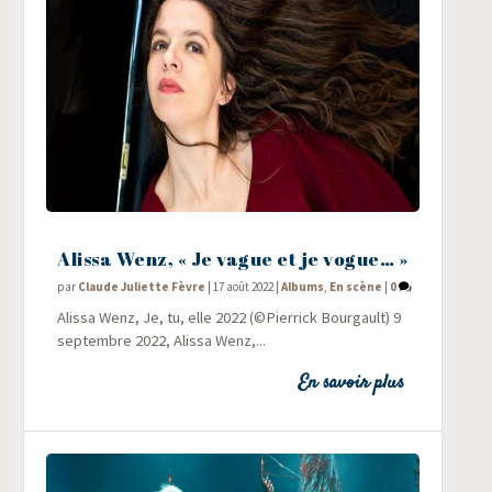
Alissa Wenz, « Je vague et je vogue… »
par
Claude Juliette Fèvre
|
17 août 2022
|
Albums
,
En scène
|
0
Alis­sa Wenz, Je, tu, elle 2022 (©Pier­rick Bourgault) 9
sep­tembre 2022, Alis­sa Wenz,...
En savoir plus