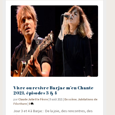
Vivre ou revivre Barjac m’en Chante
2021, épisodes 3 & 4
par
Claude Juliette Fèvre
|
9 août 2021
|
En scène
,
Jubilations de
l'écriture
|
0
Jour 3 et 4 à Bar­jac : De la joie, des ren­contres, des