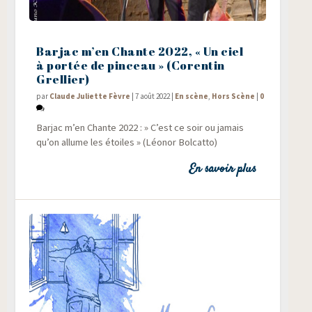
Barjac m’en Chante 2022, « Un ciel
à portée de pinceau » (Corentin
Grellier)
par
Claude Juliette Fèvre
|
7 août 2022
|
En scène
,
Hors Scène
|
0
Bar­jac m’en Chante 2022 : » C’est ce soir ou jamais
qu’on allume les étoiles » (Léo­nor Bolcatto)
En savoir plus