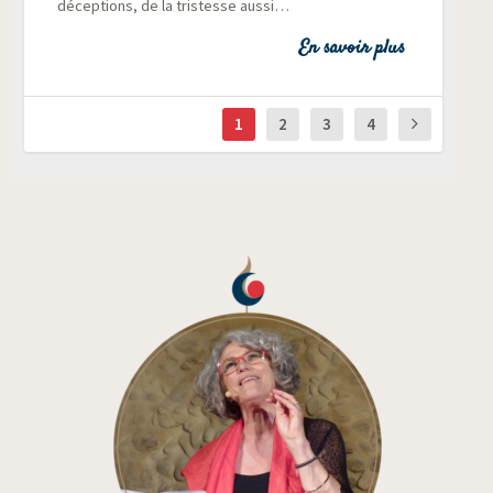
décep­tions, de la tris­tesse aussi…
En savoir plus
1
2
3
4