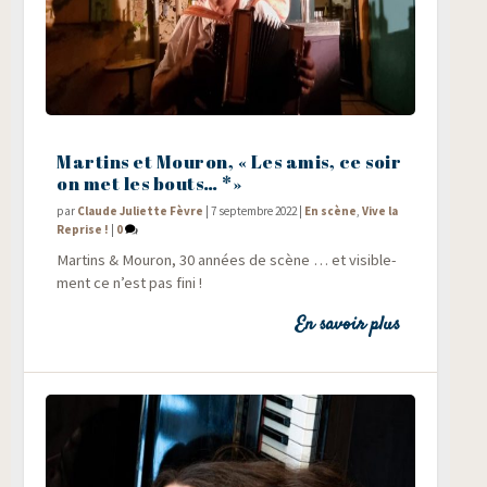
Martins et Mouron, « Les amis, ce soir
on met les bouts… *»
par
Claude Juliette Fèvre
|
7 septembre 2022
|
En scène
,
Vive la
Reprise !
|
0
Mar­tins & Mou­ron, 30 années de scène … et visi­ble­
ment ce n’est pas fini !
En savoir plus