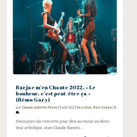
Barjac m’en Chante 2022, « Le
bonheur, c’est peut-être ça »
(Rémo Gary)
par
Claude Juliette Fèvre
|
9 août 2022
|
En scène
,
Hors Scène
|
0
Deux jours de concerts pour dire au revoir au direc­
teur artis­tique Jean-Claude Barens…