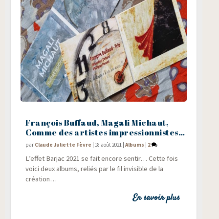
François Buffaud, Magali Michaut,
Comme des artistes impressionnistes…
par
Claude Juliette Fèvre
|
18 août 2021
|
Albums
|
2
L’ef­fet Bar­jac 2021 se fait encore sen­tir… Cette fois
voi­ci deux albums, reliés par le fil invi­sible de la
création…
En savoir plus