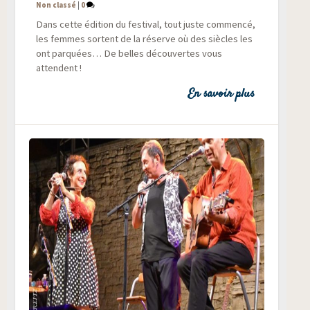
Non classé
|
0
Dans cette édi­tion du fes­ti­val, tout juste com­men­cé,
les femmes sortent de la réserve où des siècles les
ont par­quées… De belles décou­vertes vous
attendent !
En savoir plus