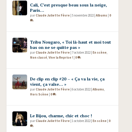
Cali, C’est presque beau sous la neige,
Paris…
par
Claude Juliette Fèvre
|
5 novembre 2022
|
Albums
|
0
Tribu Nougaro, « Toi là-haut et moi tout
bas on ne se quitte pas »
par
Claude Juliette Fèvre
|
7 octobre 2022
|
En scène
,
Non classé
,
Vive la Reprise !
|
0
De clip en clip #20 – « Ça va la vie, ça
vient, ça valse… »
par
Claude Juliette Fèvre
|
6 octobre 2022
|
Albums
,
Hors Scène
|
0
Le Bijou, charme, chic et choc !
par
Claude Juliette Fèvre
|
1 octobre 2022
|
En scène
|
0