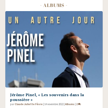
- ALBUMS -
Jérôme Pinel, « Les souvenirs dans la
poussière »
par
Claude Juliette Fèvre
|
14 novembre 2022
|
Albums
|
2