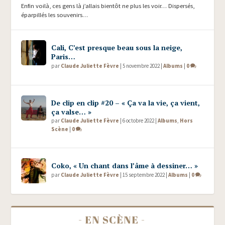
Enfin voilà, ces gens là j’allais bientôt ne plus les voir… Dispersés,
éparpillés les souvenirs…
Cali, C’est presque beau sous la neige,
Paris…
par
Claude Juliette Fèvre
|
5 novembre 2022
|
Albums
|
0
De clip en clip #20 – « Ça va la vie, ça vient,
ça valse… »
par
Claude Juliette Fèvre
|
6 octobre 2022
|
Albums
,
Hors
Scène
|
0
Coko, « Un chant dans l’âme à dessiner… »
par
Claude Juliette Fèvre
|
15 septembre 2022
|
Albums
|
0
- EN SCÈNE -