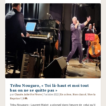
Tribu Nougaro, « Toi là-haut et moi tout
bas on ne se quitte pas »
par
Claude Juliette Fèvre
|
7 octobre 2022
|
En scène
,
Non classé
,
Vive la
Reprise !
|
0
Tribu Nougaro : Laurent Malot a plongé dans l’œuvre de celui qu’il