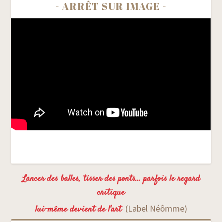
- ARRÊT SUR IMAGE -
Lancer des balles, tisser des ponts… parfois le regard
critique
(Label Néômme)
lui-même devient de l'art