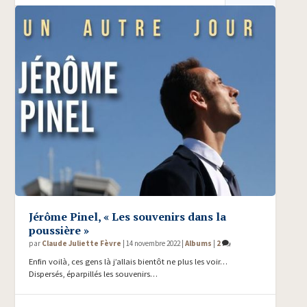
Jérôme Pinel, « Les souvenirs dans la
poussière »
par
Claude Juliette Fèvre
|
14 novembre 2022
|
Albums
|
2
Enfin voilà, ces gens là j’allais bientôt ne plus les voir…
Dispersés, éparpillés les souvenirs…