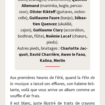
Alle­mand
(marim­ba, bugle, per­cus­
sion),
Oli­vier Kik­teff
(gui­tares, vio­lon­
celle),
Guillaume Faure
(ban­jo),
Sébas­
tien Quen­cez
(uku­lé­lé,
cajon),
Guillaume Cla­ry
(accor­déon,
bodh­ran, flûte),
Noé­mie Lacaf
(chœurs,
pieds).
Autres pieds, brui­tages :
Char­lotte Jac­
quot
,
David Char­rière
,
Awen le Faou
,
Kali­na
,
Mer­lin
Aux pre­mières heures de l’été, quand la
Fête de
la musique
a lais­sé ses effluves, son haleine brû­
lante, voi­là que vous arrive un album comme un
souffle d’air frais.
Il est blanc, juste illus­tré de traits de crayons