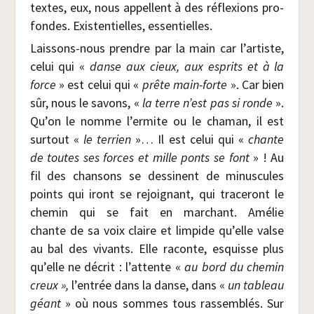
textes, eux, nous appellent à des réflexions pro­
fondes. Exis­ten­tielles, essentielles.
Lais­sons-nous prendre par la main car l’artiste,
celui qui «
danse aux cieux, aux esprits et à la
force
» est celui qui «
prête main-forte
». Car bien
sûr, nous le savons, «
la terre n’est pas si ronde
».
Qu’on le nomme l’ermite ou le cha­man, il est
sur­tout «
le ter­rien
»… Il est celui qui «
chante
de toutes ses forces et mille ponts se font
» ! Au
fil des chan­sons se des­sinent de minus­cules
points qui iront se rejoi­gnant, qui tra­ce­ront le
che­min qui se fait en mar­chant. Amé­lie
chante de sa voix claire et lim­pide qu’elle valse
au bal des vivants. Elle raconte, esquisse plus
qu’elle ne décrit : l’attente «
au bord du che­min
creux »,
l’entrée dans la danse, dans «
un tableau
géant
» où nous sommes tous ras­sem­blés. Sur