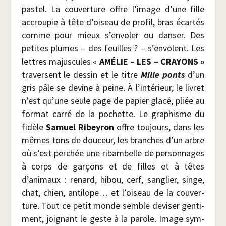
pas­tel. La cou­ver­ture offre l’image d’une fille
accrou­pie à tête d’oiseau de pro­fil, bras écar­tés
comme pour mieux s’envoler ou dan­ser. Des
petites plumes – des feuilles ? – s’envolent. Les
lettres majus­cules «
AMÉLIE – LES – CRAYONS »
tra­versent le des­sin et le titre
Mille ponts
d’un
gris pâle se devine à peine. À l’intérieur, le livret
n’est qu’une seule page de papier gla­cé, pliée au
for­mat car­ré de la pochette. Le gra­phisme du
fidèle
Samuel Ribey­ron
offre tou­jours, dans les
mêmes tons de dou­ceur, les branches d’un arbre
où s’est per­chée une ribam­belle de per­son­nages
à corps de gar­çons et de filles et à têtes
d’animaux : renard, hibou, cerf, san­glier, singe,
chat, chien, anti­lope… et l’oiseau de la cou­ver­
ture. Tout ce petit monde semble devi­ser gen­ti­
ment, joi­gnant le geste à la parole. Image sym­