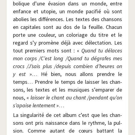
bo­lique d’une éva­sion dans un monde, entre
enfance et uto­pie, un monde paci­fié où sont
abo­lies les dif­fé­rences. Les textes des chan­sons
en capi­tales sont au dos de la feuille. Cha­cun
porte une cou­leur, un colo­riage du titre et le
regard s’y pro­mène déjà avec délec­ta­tion. Les
tout pre­miers mots sont : «
Quand tu délaces
mon corps /​C’est long /​Quand tu dégrafes mes
crocs /​J’sais plus /​depuis com­bien d’heures on
y est
»… Hé bien, nous allons prendre le
temps… Prendre le temps de lais­ser les chan­
sons, les textes et les musiques s’emparer de
nous, «
lais­ser le chant au chant /​pen­dant qu’on
s’apaise len­te­ment
»…
La sin­gu­la­ri­té de cet album c’est que les chan­
sons ont pris nais­sance dans le rythme, la pul­
sion. Comme autant de cœurs bat­tant la