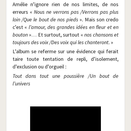
Amé­lie n’ignore rien de nos limites, de nos
erreurs «
Nous ne ver­rons pas /​Ver­rons pas plus
loin /​Que le bout de nos pieds
». Mais son cre­do
c’est «
l’amour, des grandes idées en fleur et en
bou­ton
»… Et sur­tout, sur­tout «
nos chan­sons et
tou­jours des voix /​Des voix qui les chan­te­ront
. »
L’album se referme sur une évi­dence qui ferait
taire toute ten­ta­tion de repli, d’isolement,
d’exclusion ou d’orgueil :
Tout dans tout une pous­sière /​Un bout de
l’univers