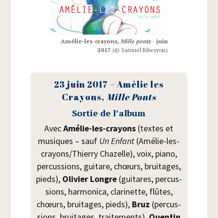
Amé­lie-les-crayons,
Mille ponts -
juin
2017
(© Samuel Ribeyron)
23 juin 2017 – Amé­lie les
Crayons,
Mille Ponts
Sor­tie de l’album
Avec
Amé­lie-les-crayons
(textes et
musiques – sauf
Un Enfant
(Amé­lie-les-
crayons/­Thier­ry Cha­zelle), voix, pia­no,
per­cus­sions, gui­tare, chœurs, brui­tages,
pieds),
Oli­vier Longre
(gui­tares, per­cus­
sions, har­mo­ni­ca, cla­ri­nette, flûtes,
chœurs, brui­tages, pieds),
Bruz
(per­cus­
sions, brui­tages, trai­te­ments),
Quen­tin