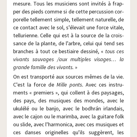
mesure. Tous les musi­ciens sont invi­tés à frap­
per des pieds comme si de cette per­cus­sion cor­
po­relle tel­le­ment simple, tel­le­ment natu­relle, de
ce contact avec le sol, s’élevait une force vitale,
tel­lu­rienne. Celle qui est à la source de la crois­
sance de la plante, de l’arbre, celui qui tend ses
branches à tout ce bes­tiaire des­si­né, «
tous ces
vivants sau­vages /​aux mul­tiples visages… la
grande famille des vivants.
»
On est trans­por­té aux sources mêmes de la vie.
C’est la force de
Mille ponts
. Avec ces ins­tru­
ments « pre­miers », qui collent à des pay­sages,
des pays, des musiques des mondes, avec le
uku­lé­lé ou le ban­jo, avec le bodhrán irlan­dais,
avec le cajon ou le marim­ba, avec la gui­tare folk
ou slide, avec l’harmonica, avec ces musiques et
ces danses ori­gi­nelles qu’ils sug­gèrent, les