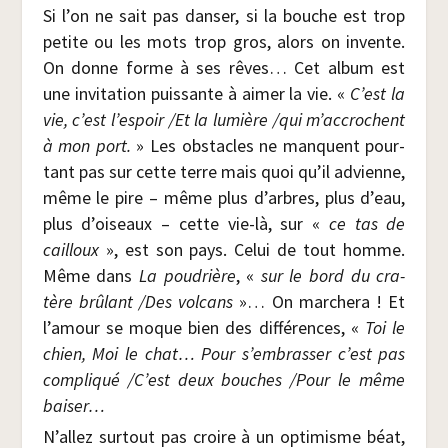
Si l’on ne sait pas dan­ser, si la bouche est trop
petite ou les mots trop gros, alors on invente.
On donne forme à ses rêves… Cet album est
une invi­ta­tion puis­sante à aimer la vie. «
C’est la
vie, c’est l’espoir /​Et la lumière /​qui m’accrochent
à mon port.
» Les obs­tacles ne manquent pour­
tant pas sur cette terre mais quoi qu’il advienne,
même le pire – même plus d’arbres, plus d’eau,
plus d’oiseaux – cette vie-là, sur «
ce tas de
cailloux
», est son pays. Celui de tout homme.
Même dans
La pou­drière
, «
sur le bord du cra­
tère brû­lant /​Des vol­cans
»… On mar­che­ra ! Et
l’amour se moque bien des dif­fé­rences, «
Toi le
chien, Moi le chat… Pour s’embrasser c’est pas
com­pli­qué /​C’est deux bouches /​Pour le même
baiser…
N’allez sur­tout pas croire à un opti­misme béat,