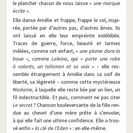
le plan­cher cha­cun de nous laisse «
une marque
écrite
».
Elle danse Amé­lie et frappe, frappe le sol, ins­pi­
rée, por­tée par d’autres pas, d’autres âmes. Ils
ont lais­sé en elle leur empreinte indé­lé­bile.
Traces de guerre, force, beau­té et larmes
mêlées, comme cet enfant, «
une plume dans la
boue »
, comme
Lalei­na
, qui «
porte une robe
à volants, un talis­man et sa voix
» – elle res­
semble étran­ge­ment à Amé­lie dans sa soif de
liber­té, sa légè­re­té – comme cette mys­té­rieuse
Madame,
à laquelle elle reste liée par un lien, un
fil indes­truc­tible
.
Et puis, com­ment ne pas citer
Le secret
? Chan­son bou­le­ver­sante de la fille ren­
due au che­vet d’une mère prête à s’envoler,
à qui elle fait une ultime confi­dence. Elle a trou­
vé enfin «
la clé de l’Eden
» : en elle-même.