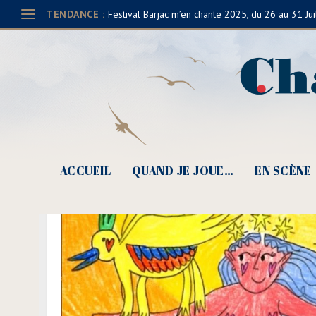
TENDANCE :
Festival Barjac m’en chante 2025, du 26 au 31 Jui
Fe
ACCUEIL
QUAND JE JOUE…
EN SCÈNE