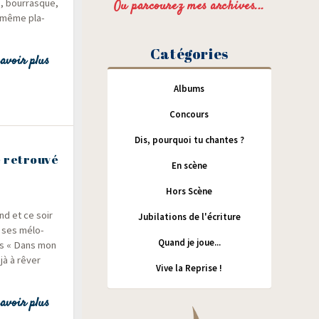
e, bour­rasque,
Ou parcourez mes archives...
e même pla­
Catégories
avoir plus
Albums
Concours
Dis, pourquoi tu chantes ?
e retrouvé
En scène
Hors Scène
nd et ce soir
Jubilations de l'écriture
t ses mélo­
Quand je joue...
ots « Dans mon
jà à rêver
Vive la Reprise !
avoir plus