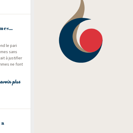
mmes…
end le pari
femmes sans
t à jus­ti­fier
ommes ne font
avoir plus
 a