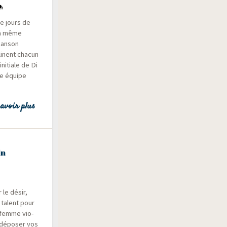
re jours de
 la même
han­son
linent cha­cun
ini­tiale de Di
ne équipe
avoir plus
in
r le désir,
 talent pour
 femme vio­
ù dépo­ser vos