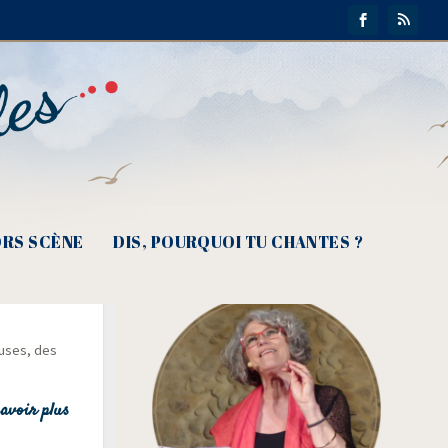
RS SCÈNE
DIS, POURQUOI TU CHANTES ?
nfaronne…
euses, des
avoir plus