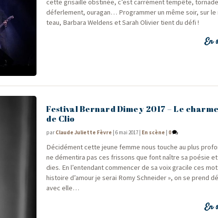
cette gri­saille obs­ti­née, c’est car­ré­ment tem­pête, tor­nad
défer­le­ment, oura­gan… Pro­gram­mer un même soir, sur l
teau, Bar­ba­ra Wel­dens et Sarah Oli­vier tient du défi !
En s
Festival Bernard Dimey 2017 – Le charm
de Clio
par
Claude Juliette Fèvre
|
6 mai 2017
|
En scène
|
0
Déci­dé­ment cette jeune femme nous touche au plus pro­fo
ne démen­ti­ra pas ces fris­sons que font naître sa poé­sie e
dies. En l’entendant com­men­cer de sa voix gra­cile ces m
his­toire d’amour je serai Romy Schnei­der », on se prend dé
avec elle…
En s