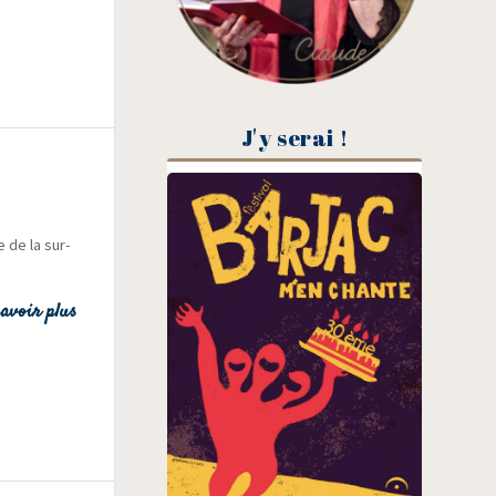
J'y serai !
e de la sur­
avoir plus