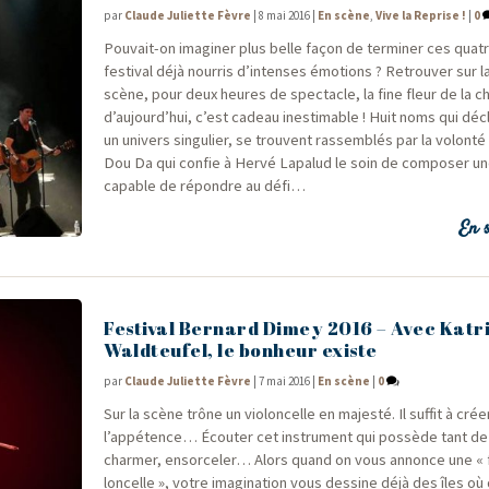
par
Claude Juliette Fèvre
|
8 mai 2016
|
En scène
,
Vive la Reprise !
|
0
Pou­vait-on ima­gi­ner plus belle façon de ter­mi­ner ces quat
fes­ti­val déjà nour­ris d’intenses émo­tions ? Retrou­ver sur
scène, pour deux heures de spec­tacle, la fine fleur de la c
d’aujourd’hui, c’est cadeau ines­ti­mable ! Huit noms qui déc
un uni­vers sin­gu­lier, se trouvent ras­sem­blés par la volon­té 
Dou Da qui confie à Her­vé Lapa­lud le soin de com­po­ser u
capable de répondre au défi…
En s
Festival Bernard Dimey 2016 – Avec Katr
Waldteufel, le bonheur existe
par
Claude Juliette Fèvre
|
7 mai 2016
|
En scène
|
0
Sur la scène trône un vio­lon­celle en majes­té. Il suf­fit à crée
l’appétence… Écou­ter cet ins­tru­ment qui pos­sède tant de
char­mer, ensor­ce­ler… Alors quand on vous annonce une «
lon­celle », votre ima­gi­na­tion vous des­sine déjà des îles o