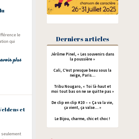
du
f­fé­rence le
Derniers articles
ation qui
Jérôme Pinel, « Les souvenirs dans
avoir plus
la poussière »
Cali, C’est presque beau sous la
neige, Paris…
Tribu Nougaro, « Toi là-haut et
moi tout bas on ne se quitte pas »
De clip en clip #20 – « Ça va la vie,
ça vient, ça valse… »
eldens et
t
Le Bijou, charme, chic et choc !
as seule­ment