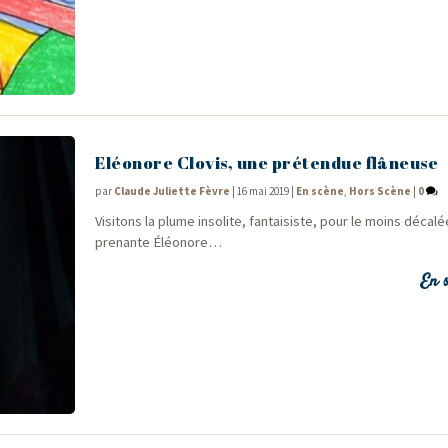
Eléonore Clovis, une prétendue flâneuse
par
Claude Juliette Fèvre
|
16 mai 2019
|
En scène
,
Hors Scène
|
0
Visi­tons la plume inso­lite, fan­tai­siste, pour le moins déca­lé
pre­nante Éléonore…
En s