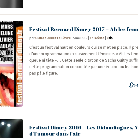
Festival Bernard Dimey 2017 – Ah les fe
par
Claude Juliette Fèvre
|
5 mai 2017
|
En scène
|
0
C’est un fes­ti­val haut en cou­leurs qui se met en place. Il pr
d’une pro­gram­ma­tion exclu­si­ve­ment fémi­nine. « Ah les 
queue ni tête »… Cette seule cita­tion de Sacha Gui­try suf­fi­rai
cette pro­gram­ma­tion concoc­tée par une équipe où les h
pas pâle figure.
En s
Festival Dimey 2016 – Les Didoudingues, Y
d’l’amour dans l’air