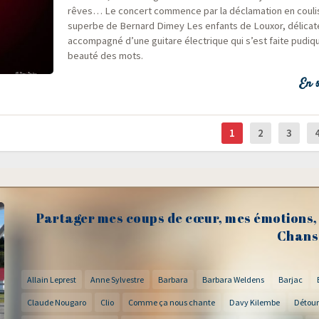
rêves… Le concert com­mence par la décla­ma­tion en cou­li
superbe de Ber­nard Dimey Les enfants de Louxor, déli­ca­t
accom­pa­gné d’une gui­tare élec­trique qui s’est faite pudiq
beau­té des mots.
En s
1
2
3
Partager mes coups de cœur, mes émotions, 
Chans
Allain Leprest
Anne Sylvestre
Barbara
Barbara Weldens
Barjac
Claude Nougaro
Clio
Comme ça nous chante
Davy Kilembe
Détour