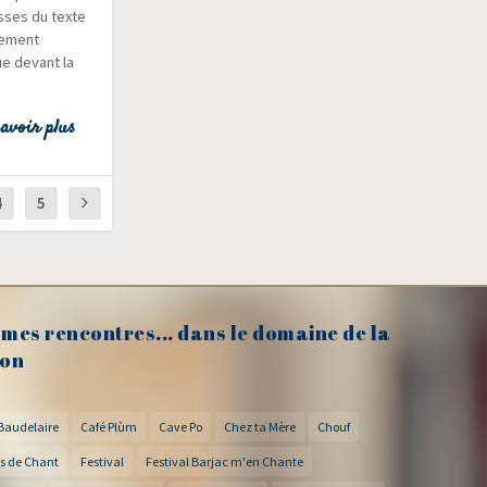
sses du texte
e­ment
ue devant la
avoir plus
4
5
mes rencontres... dans le domaine de la
on
Baudelaire
Café Plùm
Cave Po
Chez ta Mère
Chouf
s de Chant
Festival
Festival Barjac m'en Chante