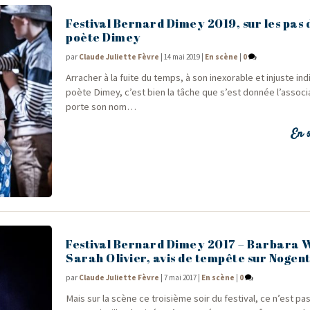
Festival Bernard Dimey 2019, sur les pas 
poète Dimey
par
Claude Juliette Fèvre
|
14 mai 2019
|
En scène
|
0
Arra­cher à la fuite du temps, à son inexo­rable et injuste indi
poète Dimey, c’est bien la tâche que s’est don­née l’associ
porte son nom…
En s
Festival Bernard Dimey 2017 – Barbara W
Sarah Olivier, avis de tempête sur Nogen
par
Claude Juliette Fèvre
|
7 mai 2017
|
En scène
|
0
Mais sur la scène ce troi­sième soir du fes­ti­val, ce n’est p