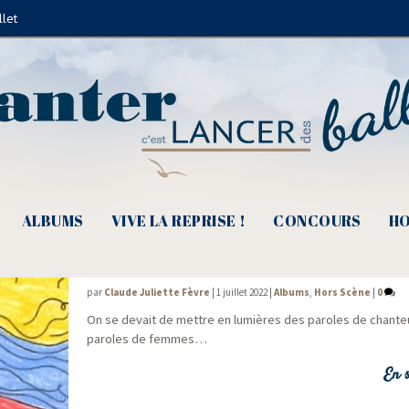
llet
stival Bernard Dimey
ALBUMS
VIVE LA REPRISE !
CONCOURS
HO
De clip en clip #19, Ça pleure puis ça fa
par
Claude Juliette Fèvre
|
1 juillet 2022
|
Albums
,
Hors Scène
|
0
On se devait de mettre en lumières des paroles de chan­t
paroles de femmes…
En s