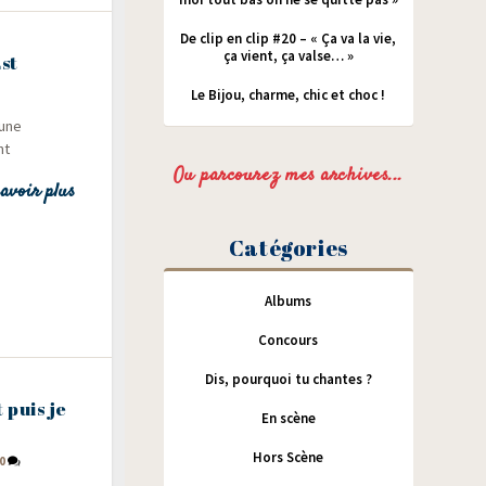
De clip en clip #20 – « Ça va la vie,
ça vient, ça valse… »
st
Le Bijou, charme, chic et choc !
mune
nt
Ou parcourez mes archives...
avoir plus
Catégories
Albums
Concours
Dis, pourquoi tu chantes ?
 puis je
En scène
Hors Scène
0