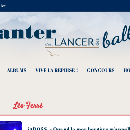
llet
ALBUMS
VIVE LA REPRISE !
CONCOURS
HO
Léo Ferré
iAROSS, « Quand la mer bergère m’appel