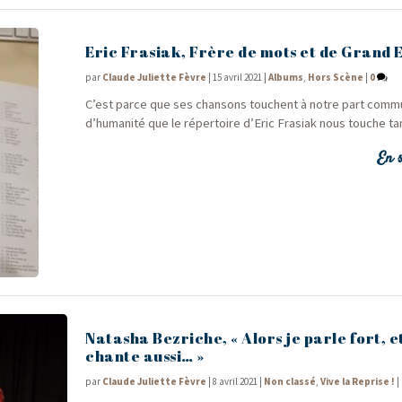
Eric Frasiak, Frère de mots et de Grand E
par
Claude Juliette Fèvre
|
15 avril 2021
|
Albums
,
Hors Scène
|
0
C’est parce que ses chan­sons touchent à notre part com­
d’humanité que le réper­toire d’Eric Fra­siak nous touche ta
En s
Natasha Bezriche, « Alors je parle fort, et
chante aussi… »
par
Claude Juliette Fèvre
|
8 avril 2021
|
Non classé
,
Vive la Reprise !
|