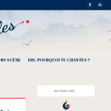
RS SCÈNE
DIS, POURQUOI TU CHANTES ?
le… »