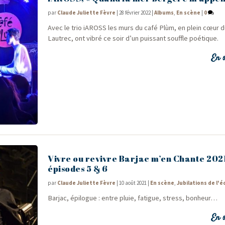
par
Claude Juliette Fèvre
|
28 février 2022
|
Albums
,
En scène
|
0
Avec le trio iAROSS les murs du café Plùm, en plein cœur du
Lau­trec, ont vibré ce soir d’un puis­sant souffle poétique.
En s
Vivre ou revivre Barjac m’en Chante 202
épisodes 5 & 6
par
Claude Juliette Fèvre
|
10 août 2021
|
En scène
,
Jubilations de l'é
Bar­jac, épi­logue : entre pluie, fatigue, stress, bonheur…
En s