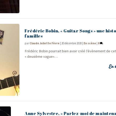
Frédéric Bobin, « Guitar Songs » une hist
familles
par
Claude Juliette Fèvre
|
20 décembre 2020
|
En scène
|
0
Fré­dé­ric Bobin pour­rait bien avoir créé l’évènement de ce
« deuxième vague»…
En s
Anne Sylvestre, « Parlez-moi de mainten