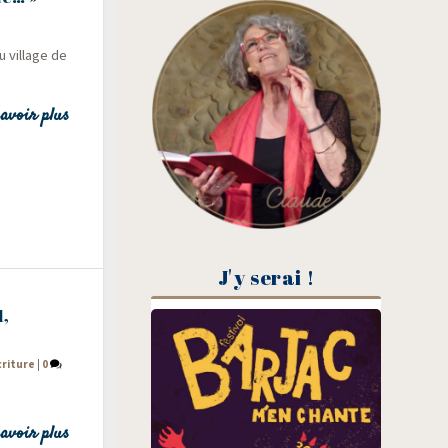
 vil­lage de
avoir plus
J'y serai !
1,
criture
|
0
avoir plus