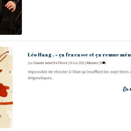
Léo Haag , « ça fracasse et ça remue mén
par
Claude Juliette Fèvre
|
16 mai 2021
|
Albums
|
0
Impos­sible de résis­ter à l’élan qu’insufflent les sept titre
énigmatiques.
En s