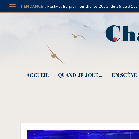
TENDANCE :
Festival Barjac m’en chante 2025, du 26 au 31 Jui
ACCUEIL
QUAND JE JOUE…
EN SCÈNE