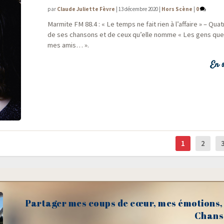
par
Claude Juliette Fèvre
|
13 décembre 2020
|
Hors Scène
|
0
Mar­mite FM 88.4 : « Le temps ne fait rien à l’af­faire » – Qua
de ses chan­sons et de ceux qu’elle nomme « Les gens qu
mes amis… ».
En s
1
2
Partager mes coups de cœur, mes émotions, 
Chans