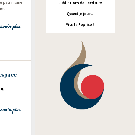
e patri­moine
Jubilations de l'écriture
­née
Quand je joue...
Vive la Reprise !
avoir plus
’espace
0
avoir plus