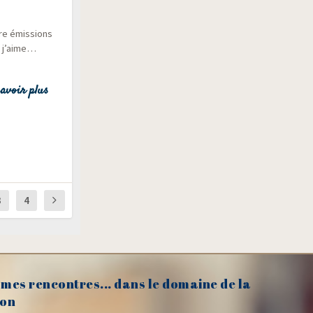
tre émis­sions
e j’aime…
avoir plus
3
4
mes rencontres... dans le domaine de la
on