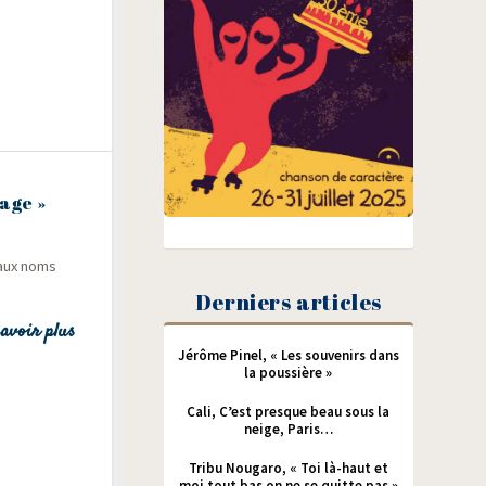
age »
s aux noms
Derniers articles
avoir plus
Jérôme Pinel, « Les souvenirs dans
la poussière »
Cali, C’est presque beau sous la
neige, Paris…
Tribu Nougaro, « Toi là-haut et
moi tout bas on ne se quitte pas »