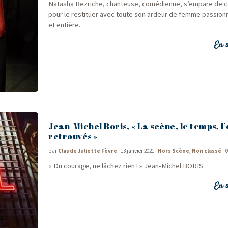
Nata­sha Bez­riche, chan­teuse, comé­dienne, s’empare de c
pour le res­ti­tuer avec toute son ardeur de femme pas­sion
et entière.
En s
Jean-Michel Boris, « La scène, le temps, l
retrouvés »
par
Claude Juliette Fèvre
|
13 janvier 2021
|
Hors Scène
,
Non classé
|
« Du cou­rage, ne lâchez rien ! » Jean-Michel BORIS
En s