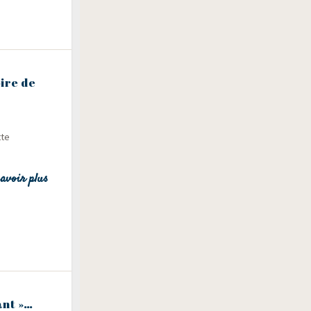
oire de
tte
avoir plus
ant »…