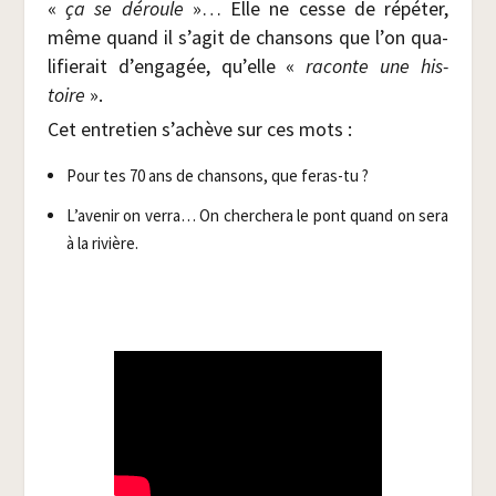
«
ça se déroule
»… Elle ne cesse de répé­ter,
même quand il s’agit de chan­sons que l’on qua­
li­fie­rait d’engagée, qu’elle «
raconte une his­
toire
».
Cet entre­tien s’achève sur ces mots :
Pour tes 70 ans de chan­sons, que feras-tu ?
L’avenir on ver­ra… On cher­che­ra le pont quand on sera
à la rivière.