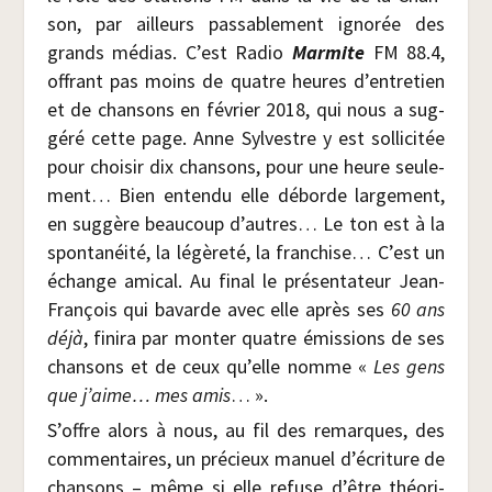
son, par ailleurs pas­sa­ble­ment igno­rée des
grands médias. C’est Radio
Mar­mite
FM 88.4,
offrant pas moins de quatre heures d’entretien
et de chan­sons en février 2018, qui nous a sug­
gé­ré cette page. Anne Syl­vestre y est sol­li­ci­tée
pour choi­sir dix chan­sons, pour une heure seule­
ment… Bien enten­du elle déborde lar­ge­ment,
en sug­gère beau­coup d’autres… Le ton est à la
spon­ta­néi­té, la légè­re­té, la fran­chise… C’est un
échange ami­cal. Au final le pré­sen­ta­teur Jean-
Fran­çois qui bavarde avec elle après ses
60 ans
déjà
, fini­ra par mon­ter quatre émis­sions de ses
chan­sons et de ceux qu’elle nomme «
Les gens
que j’aime… mes amis
… ».
S’offre alors à nous, au fil des remarques, des
com­men­taires, un pré­cieux manuel d’écriture de
chan­sons – même si elle refuse d’être théo­ri­