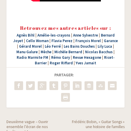
Retrouvez mes autres articles sur :
Agnès Bihl
|
Amélie-les-crayons
|
Anne Sylvestre
|
Bernard
Joyet
|
Cello Woman
|
Flavia Perez
|
François Morel
|
Garance
|
Gérard Morel
|
Léo Ferré
|
Les Bains Douches
|
Lily Luca
|
Manu Galure
|
Mèche
|
Michèle Bernard
|
Nicolas Bacchus
|
Radio Marmite FM
|
Rémo Gary
|
Revue Hexagone
|
Ricet-
Barrier
|
Roger Riffard
|
Yves Jamait
PARTAGER:
Deuxième vague – Ouvrir
Frédéric Bobin, « Guitar Songs »
ensemble l’écran de nos
une histoire de familles