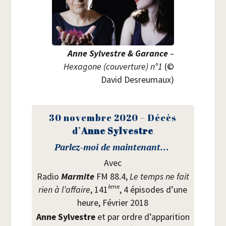
Anne Syl­vestre & Garance
–
Hexa­gone (cou­ver­ture) n°1
(©
David Desreumaux)
30 novembre 2020 – Décès
d’
Anne Syl­vestre
Par­lez-moi de maintenant…
Avec
Radio
Mar­mite
FM 88.4,
Le temps ne fait
ème
rien à l’affaire
, 141
, 4 épi­sodes d’une
heure, Février 2018
Anne Syl­vestre
et par ordre d’apparition