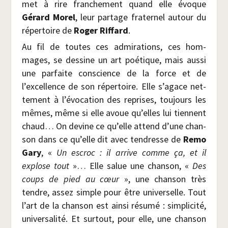
met à rire fran­che­ment quand elle évoque
Gérard Morel
, leur par­tage fra­ter­nel autour du
réper­toire de
Roger Rif­fard
.
Au fil de toutes ces admi­ra­tions, ces hom­
mages, se des­sine un art poé­tique, mais aus­si
une par­faite conscience de la force et de
l’excellence de son réper­toire. Elle s’agace net­
te­ment à l’évocation des reprises, tou­jours les
mêmes, même si elle avoue qu’elles lui tiennent
chaud… On devine ce qu’elle attend d’une chan­
son dans ce qu’elle dit avec ten­dresse de
Remo
Gary
, «
Un escroc : il arrive comme ça, et il
explose tout
»… Elle salue une chan­son, «
Des
coups de pied au cœur
», une chan­son très
tendre, assez simple pour être uni­ver­selle. Tout
l’art de la chan­son est ain­si résu­mé : sim­pli­ci­té,
uni­ver­sa­li­té. Et sur­tout, pour elle, une chan­son