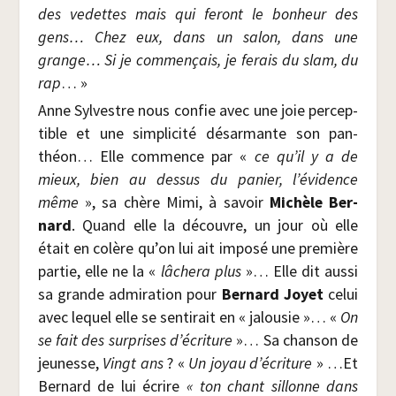
des vedettes mais qui feront le bon­heur des
gens… Chez eux, dans un salon, dans une
grange… Si je com­men­çais, je ferais du slam, du
rap
… »
Anne Syl­vestre nous confie avec une joie per­cep­
tible et une sim­pli­ci­té désar­mante son pan­
théon… Elle com­mence par «
ce qu’il y a de
mieux, bien au des­sus du panier, l’évidence
même
», sa chère Mimi, à savoir
Michèle Ber­
nard
. Quand elle la découvre, un jour où elle
était en colère qu’on lui ait impo­sé une pre­mière
par­tie, elle ne la «
lâche­ra plus
»… Elle dit aus­si
sa grande admi­ra­tion pour
Ber­nard Joyet
celui
avec lequel elle se sen­ti­rait en « jalou­sie »… «
On
se fait des sur­prises d’écriture
»… Sa chan­son de
jeu­nesse,
Vingt ans
? «
Un joyau d’écriture
» …Et
Ber­nard de lui écrire
« ton chant sillonne dans