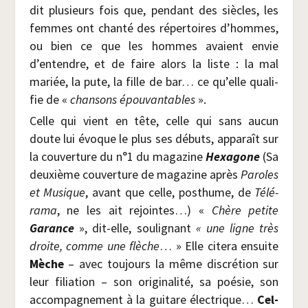
dit plu­sieurs fois que, pen­dant des siècles, les
femmes ont chan­té des réper­toires d’hommes,
ou bien ce que les hommes avaient envie
d’entendre, et de faire alors la liste : la mal
mariée, la pute, la fille de bar… ce qu’elle qua­li­
fie de «
chan­sons épou­van­tables
».
Celle qui vient en tête, celle qui sans aucun
doute lui évoque le plus ses débuts, appa­raît sur
la cou­ver­ture du n°1 du maga­zine
Hexa­gone
(Sa
deuxième cou­ver­ture de maga­zine après
Paroles
et Musique
, avant que celle, post­hume, de
Télé­
ra­ma
, ne les ait rejointes…) «
Chère petite
Garance
», dit-elle, sou­li­gnant
« une ligne très
droite, comme une flèche
… » Elle cite­ra ensuite
Mèche
– avec tou­jours la même dis­cré­tion sur
leur filia­tion – son ori­gi­na­li­té, sa poé­sie, son
accom­pa­gne­ment à la gui­tare élec­trique…
Cel­