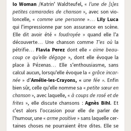
lo Woman
/​Katrin’ Wald­teu­fel, «
l’une de [s]es
petites cama­rades de chan­son
», avec son vio­
lon­celle, «
comme une per­sonne
»…
Lily Luca
qui l’impressionne par son assu­rance en scène.
Elle dit avoir été «
fou­droyée
» quand elle l’a
décou­verte… Une chan­son comme
T’es où
la
pétri­fie…
Fla­via Per­ez
dont elle
« aime beau­
coup ce qu’elle dégage
», dont elle évoque la
place à Péze­nas… Elle s’enthousiasme, sans
cal­cul aucun, lorsqu’elle évoque la «
grâce incar­
née
» d’
Amé­lie-les-Crayons, «
une fée »
. Enfin
bien sûr, celle qu’elle nomme sa «
petite sœur en
chan­son
», avec laquelle, «
à coups de rosé et de
frites
», elle dis­cute chan­sons :
Agnès Bihl
. Et
c’est alors l’occasion pour elle de par­ler de
l’humour, une «
arme posi­tive
» sans laquelle cer­
taines choses ne pour­raient être dites. Elle se