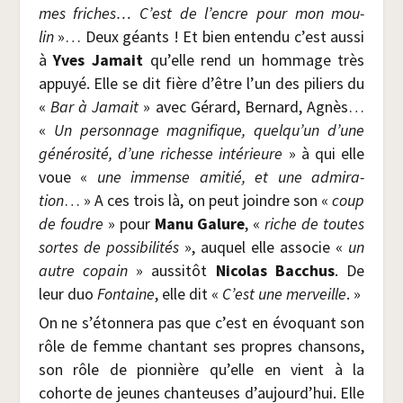
mes friches… C’est de l’encre pour mon mou­
lin
»… Deux géants ! Et bien enten­du c’est aus­si
à
Yves Jamait
qu’elle rend un hom­mage très
appuyé. Elle se dit fière d’être l’un des piliers du
«
Bar à Jamait
» avec Gérard, Ber­nard, Agnès…
«
Un per­son­nage magni­fique, quelqu’un d’une
géné­ro­si­té, d’une richesse inté­rieure
» à qui elle
voue «
une immense ami­tié, et une admi­ra­
tion
… » A ces trois là, on peut joindre son «
coup
de foudre
» pour
Manu Galure
, «
riche de toutes
sortes de pos­si­bi­li­tés
», auquel elle asso­cie «
un
autre copain
» aus­si­tôt
Nico­las Bac­chus
. De
leur duo
Fon­taine
, elle dit «
C’est une mer­veille
. »
On ne s’étonnera pas que c’est en évo­quant son
rôle de femme chan­tant ses propres chan­sons,
son rôle de pion­nière qu’elle en vient à la
cohorte de jeunes chan­teuses d’aujourd’hui. Elle