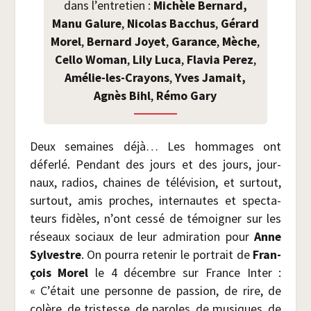
dans l’entretien :
Michèle Ber­nard,
Manu
Galure
,
Nico­las Bac­chus
,
Gérard
Morel
,
Ber­nard Joyet
,
Garance
,
Mèche
,
Cel­lo Woman
,
Lily Luca
,
Fla­via Per­ez
,
Amé­lie-les-Crayons
,
Yves Jamait,
Agnès Bihl
,
Rémo Gary
Deux semaines déjà… Les hom­mages ont
défer­lé. Pen­dant des jours et des jours, jour­
naux, radios, chaines de télé­vi­sion, et sur­tout,
sur­tout, amis proches, inter­nautes et spec­ta­
teurs fidèles, n’ont ces­sé de témoi­gner sur les
réseaux sociaux de leur admi­ra­tion pour
Anne
Syl­vestre
. On pour­ra rete­nir le por­trait de
Fran­
çois Morel
le 4 décembre sur France Inter :
« C’était une per­sonne de pas­sion, de rire, de
colère, de tris­tesse, de paroles, de musiques, de