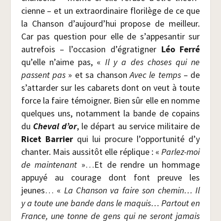
cienne – et un extra­or­di­naire flo­ri­lège de ce que
la Chan­son d’aujourd’hui pro­pose de meilleur.
Car pas ques­tion pour elle de s’appesantir sur
autre­fois – l’occasion d’égratigner
Léo Fer­ré
qu’elle n’aime pas, «
Il y a des choses qui ne
passent pas
» et sa chan­son
Avec le temps
– de
s’attarder sur les caba­rets dont on veut à toute
force la faire témoi­gner. Bien sûr elle en nomme
quelques uns, notam­ment la bande de copains
du
Che­val d’or
, le départ au ser­vice mili­taire de
Ricet Bar­rier
qui lui pro­cure l’opportunité d’y
chan­ter. Mais aus­si­tôt elle réplique : «
Par­lez-moi
de main­te­nant
»…Et de rendre un hom­mage
appuyé au cou­rage dont font preuve les
jeunes… «
La Chan­son va faire son che­min… Il
y a toute une bande dans le maquis… Par­tout en
France, une tonne de gens qui ne seront jamais