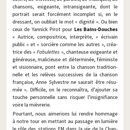
chan­sons, exi­geante, intran­si­geante, dont le
por­trait serait for­cé­ment incom­plet si, en le
dres­sant, on oubliait le mot « digni­té ». Ou bien
ceux de Yan­nick Pirot pour
Les Bains-Douches
« Autrice, com­po­si­trice, inter­prète, « écri­vain
public » et « sor­cière comme les autres », créa­
trice des «
Fabu­lettes
», chan­teuse exi­geante et
géné­reuse, mali­cieuse et déter­mi­née, fémi­niste
et vision­naire, pont entre la chan­son tra­di­tion­
nelle et les relèves suc­ces­sives de la chan­son
fran­çaise, Anne Syl­vestre ne sau­rait être résu­
mée ». Dif­fi­cile, on le recon­naî­tra, d’ajouter sa
touche per­son­nelle sans ris­quer l’insignifiance
voire la mièvrerie.
Pour­tant, nous aime­rions lui rendre hom­mage
à notre tour en met­tant au pas­sage en lumière
le rôle des sta­tions FM dans la vie de la Chan­