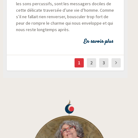
les sons per­cus­sifs, sont les mes­sa­gers dociles de
cette déli­cate tra­ver­sée d’une vie d’homme. Comme
s’il ne fal­lait rien ren­ver­ser, bous­cu­ler trop fort de
peur de rompre le charme qui nous enve­loppe et qui
nous reste long­temps après.
En savoir plus
1
2
3