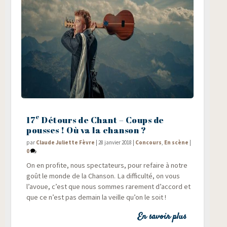
e
17
Détours de Chant – Coups de
pousses ! Où va la chanson ?
par
Claude Juliette Fèvre
|
28 janvier 2018
|
Concours
,
En scène
|
0
On en pro­fite, nous spec­ta­teurs, pour refaire à notre
goût le monde de la Chan­son. La dif­fi­cul­té, on vous
l’avoue, c’est que nous sommes rare­ment d’accord et
que ce n’est pas demain la veille qu’on le soit !
En savoir plus