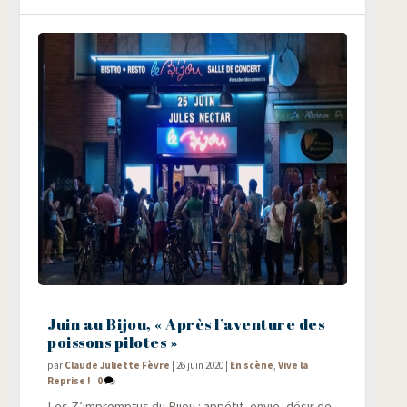
Juin au Bijou, « Après l’aventure des
poissons pilotes »
par
Claude Juliette Fèvre
|
26 juin 2020
|
En scène
,
Vive la
Reprise !
|
0
Les Z’im­promp­tus du Bijou : appé­tit, envie, désir de