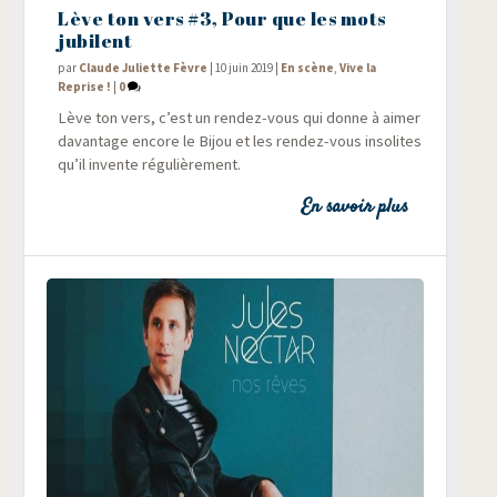
Lève ton vers #3, Pour que les mots
jubilent
par
Claude Juliette Fèvre
|
10 juin 2019
|
En scène
,
Vive la
Reprise !
|
0
Lève ton vers, c’est un ren­dez-vous qui donne à aimer
davan­tage encore le Bijou et les ren­dez-vous inso­lites
qu’il invente régulièrement.
En savoir plus