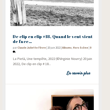
De clip en clip #18, Quand le vent vient
de face…
par
Claude Juliette Fèvre
|
20 juin 2022
|
Albums
,
Hors Scène
|
0
La Pie­tà, Une tem­pête, 2022 (©Vir­gi­nie Nourry) 20 juin
2022, De clip en clip # 18...
En savoir plus