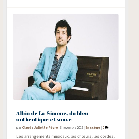
Albin de La Simone, du bleu
authentique et suave
par
Claude Juliette Fèvre
|
8 novembre 2017
|
En scène
|
0
Les arran­ge­ments musi­caux, les chœurs, les cordes,