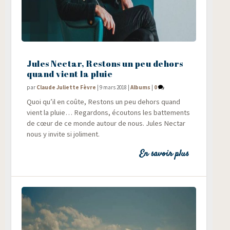
Jules Nectar, Restons un peu dehors
quand vient la pluie
par
Claude Juliette Fèvre
|
9 mars 2018
|
Albums
|
0
Quoi qu’il en coûte, Res­tons un peu dehors quand
vient la pluie… Regar­dons, écou­tons les bat­te­ments
de cœur de ce monde autour de nous. Jules Nec­tar
nous y invite si joliment.
En savoir plus