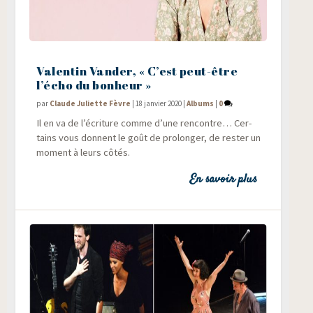
Valentin Vander, « C’est peut-être
l’écho du bonheur »
par
Claude Juliette Fèvre
|
18 janvier 2020
|
Albums
|
0
Il en va de l’écriture comme d’une ren­contre… Cer­
tains vous donnent le goût de pro­lon­ger, de res­ter un
moment à leurs côtés.
En savoir plus