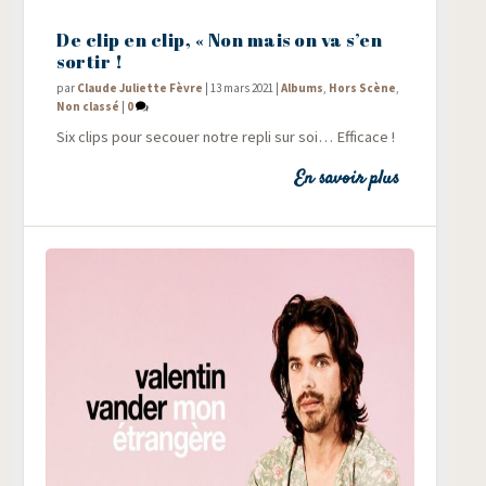
De clip en clip, « Non mais on va s’en
sortir !
par
Claude Juliette Fèvre
|
13 mars 2021
|
Albums
,
Hors Scène
,
Non classé
|
0
Six clips pour secouer notre repli sur soi… Efficace !
En savoir plus