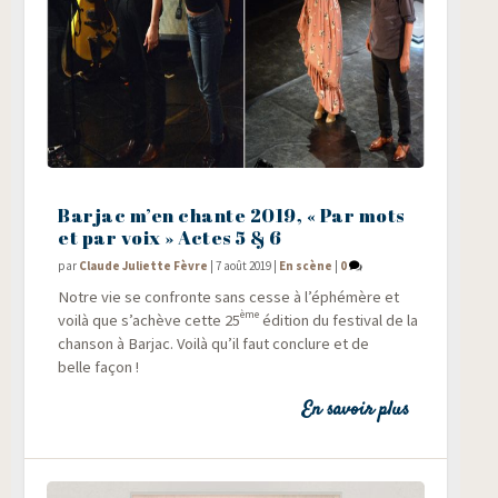
Barjac m’en chante 2019, « Par mots
et par voix » Actes 5 & 6
par
Claude Juliette Fèvre
|
7 août 2019
|
En scène
|
0
Notre vie se confronte sans cesse à l’éphémère et
ème
voi­là que s’achève cette 25
édi­tion du fes­ti­val de la
chan­son à Bar­jac. Voi­là qu’il faut conclure et de
belle façon !
En savoir plus