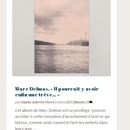
Marc Delmas, « Il pourrait y avoir
enfin une trêve… »
par
Claude Juliette Fèvre
|
3 mars 2019
|
Albums
|
0
Cet album de Marc Del­mas est un pri­vi­lège : pou­voir
accé­der à cette sen­sa­tion d’arrachement à tout ce qui
blesse, comme seuls savent le faire les enfants dans
leurs jeux…