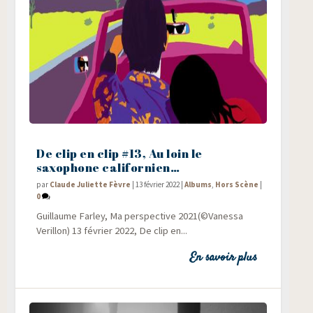
De clip en clip #13, Au loin le
saxophone californien…
par
Claude Juliette Fèvre
|
13 février 2022
|
Albums
,
Hors Scène
|
0
Guillaume Far­ley, Ma pers­pec­tive 2021(©Vanessa
Verillon) 13 février 2022, De clip en...
En savoir plus