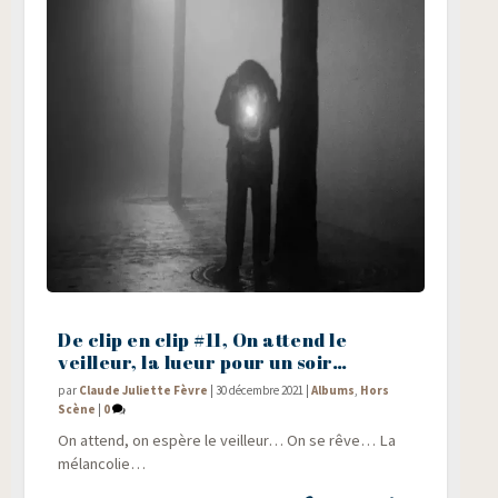
De clip en clip #11, On attend le
veilleur, la lueur pour un soir…
par
Claude Juliette Fèvre
|
30 décembre 2021
|
Albums
,
Hors
Scène
|
0
On attend, on espère le veilleur… On se rêve… La
mélancolie…