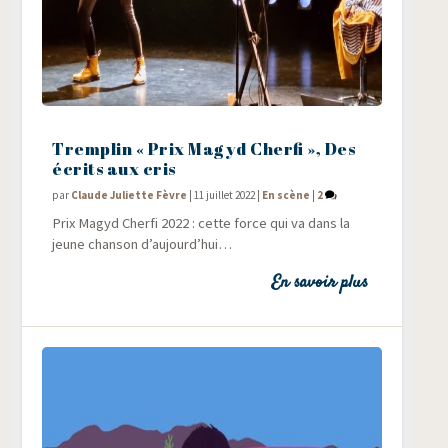
Tremplin « Prix Magyd Cherfi », Des
écrits aux cris
par
Claude Juliette Fèvre
|
11 juillet 2022
|
En scène
|
2
Prix Magyd Cher­fi 2022 : cette force qui va dans la
jeune chan­son d’aujourd’hui…
En savoir plus