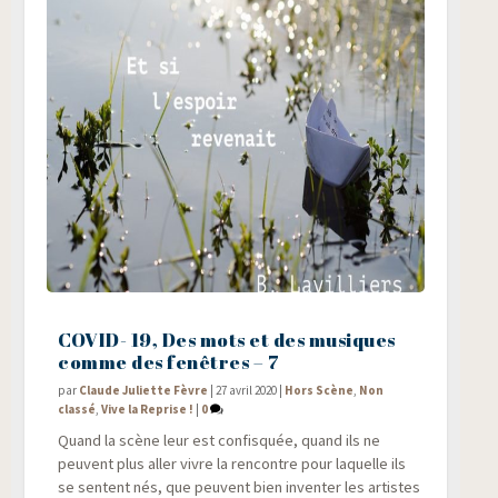
COVID- 19, Des mots et des musiques
comme des fenêtres – 7
par
Claude Juliette Fèvre
|
27 avril 2020
|
Hors Scène
,
Non
classé
,
Vive la Reprise !
|
0
Quand la scène leur est confis­quée, quand ils ne
peuvent plus aller vivre la ren­contre pour laquelle ils
se sentent nés, que peuvent bien inven­ter les artistes