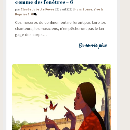
comme des fenêtres – 6
par
Claude Juliette Fèvre
|
20 avril 2020
|
Hors Scène
,
Vive la
Reprise !
|
0
Ces mesures de confi­ne­ment ne feront pas taire les
chan­teurs, les musi­ciens, n’empêcheront pas le lan­
gage des corps…
En savoir plus