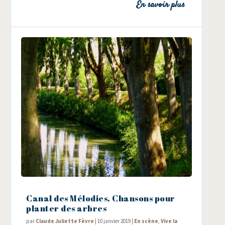
En savoir plus
Canal des Mélodies, Chansons pour
planter des arbres
par
Claude Juliette Fèvre
|
10 janvier 2019
|
En scène
,
Vive la