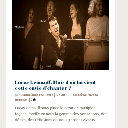
Lucas Lemauff, Mais d’où lui vient
cette envie d’chanter ?
par
Claude Juliette Fèvre
|
27 avril 2019
|
En scène
,
Vive la
Reprise !
|
0
Lucas Lemauff nous pince le cœur de mul­tiples
façons, éveille en nous la gamme des sen­sa­tions, des
dési­rs, des réflexions qui nous gardent vivants.