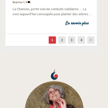
Reprise !
|
0
La Chan­son, porte voix de com­bats soli­daires… La
voi­ci aujourd’hui convo­quée pour plan­ter des arbres…
En savoir plus
1
2
3
4