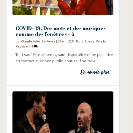
COVID- 19, Des mots et des musiques
comme des fenêtres – 5
par
Claude Juliette Fèvre
|
13 avril 2020
|
Hors Scène
,
Vive la
Reprise !
|
0
Tout sauf être absents, sauf dis­pa­raître et ne plus être
en contact avec son public. Tout sauf se taire…
En savoir plus