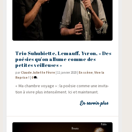
Trio Suhubiette, Lemauff, Yvron, « Des
poésies qu’on allume comme des
petites veilleuses »
par
Claude Juliette Fèvre
|
11 janvier 2020
|
En scène
,
Vive la
Reprise !
|
0
« Ma chambre voyage » : la poé­sie comme une invi­ta­
tion à vivre plus inten­sé­ment. Ici et maintenant.
En savoir plus