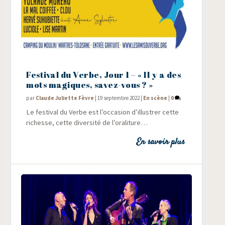
Festival du Verbe, Jour 1 – « Il y a des
mots magiques, savez-vous ? »
par
Claude Juliette Fèvre
|
19 septembre 2022
|
En scène
|
0
Le fes­ti­val du Verbe est l’occasion d’illustrer cette
richesse, cette diver­si­té de l’oraliture…
En savoir plus