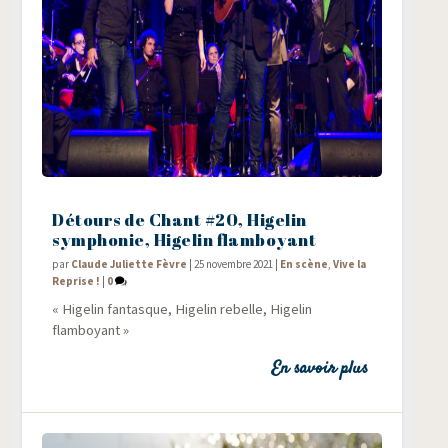
Détours de Chant #20, Higelin
symphonie, Higelin flamboyant
par
Claude Juliette Fèvre
|
25 novembre 2021
|
En scène
,
Vive la
Reprise !
|
0
« Hige­lin fan­tasque, Hige­lin rebelle, Hige­lin
flamboyant »
En savoir plus