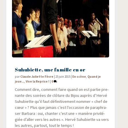
Suhubiette, une famille en or
par
Claude Juliette Fèvre
|
25 juin 2015
|
En scène
,
Quand je
joue...
,
Vive la Reprise !
|
0
Com­ment dire, com­ment faire quand on est par­tie pre­
nante des soi­rées de clô­ture du Bijou auprès d’Hervé
Suhu­biette qu’il faut défi­ni­ti­ve­ment nom­mer « chef de
cœur » ? Plus que jamais c’est l’occasion de para­phra­
ser Bar­ba­ra : oui, chan­ter c’est une « manière pri­vi­lé­
giée d’aller vers les autres ». Her­vé Suhu­biette va vers
les autres, par­tout, tout le temps !