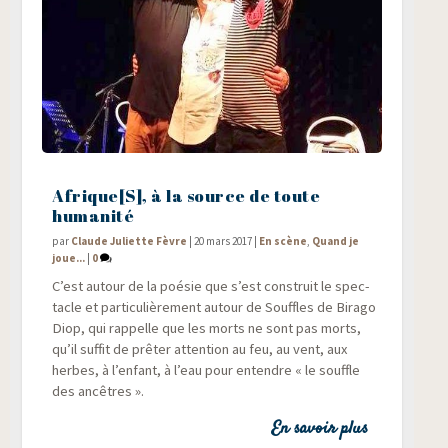
Afrique[S], à la source de toute
humanité
par
Claude Juliette Fèvre
|
20 mars 2017
|
En scène
,
Quand je
joue...
|
0
C’est autour de la poé­sie que s’est construit le spec­
tacle et par­ti­cu­liè­re­ment autour de Souffles de Bira­go
Diop, qui rap­pelle que les morts ne sont pas morts,
qu’il suf­fit de prê­ter atten­tion au feu, au vent, aux
herbes, à l’enfant, à l’eau pour entendre « le souffle
des ancêtres ».
En savoir plus