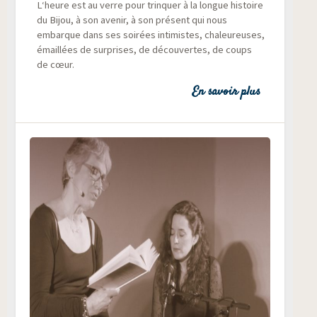
L‘heure est au verre pour trin­quer à la longue his­toire
du Bijou, à son ave­nir, à son pré­sent qui nous
embarque dans ses soi­rées inti­mistes, cha­leu­reuses,
émaillées de sur­prises, de décou­vertes, de coups
de cœur.
En savoir plus