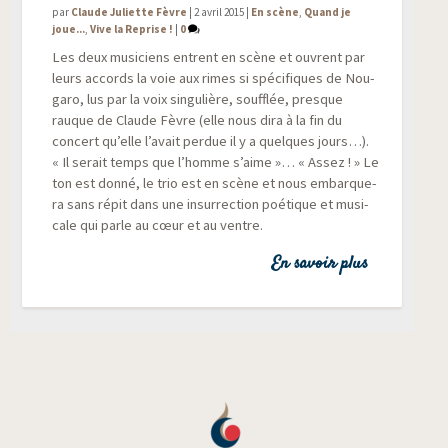
par
Claude Juliette Fèvre
|
2 avril 2015
|
En scène
,
Quand je
joue...
,
Vive la Reprise !
|
0
Les deux musi­ciens entrent en scène et ouvrent par
leurs accords la voie aux rimes si spé­ci­fiques de Nou­
ga­ro, lus par la voix sin­gu­lière, souf­flée, presque
rauque de Claude Fèvre (elle nous dira à la fin du
concert qu’elle l’avait per­due il y a quelques jours…).
« Il serait temps que l’homme s’aime »… « Assez ! » Le
ton est don­né, le trio est en scène et nous embar­que­
ra sans répit dans une insur­rec­tion poé­tique et musi­
cale qui parle au cœur et au ventre.
En savoir plus