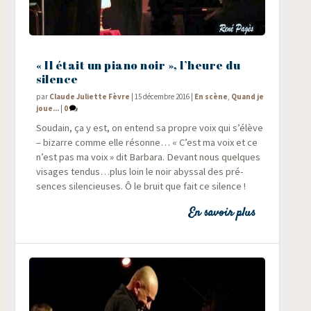
« Il était un piano noir », l’heure du
silence
par
Claude Juliette Fèvre
|
15 décembre 2016
|
En scène
,
Quand je
joue...
|
0
Sou­dain, ça y est, on entend sa propre voix qui s’élève
– bizarre comme elle résonne… « C’est ma voix et ce
n’est pas ma voix » dit Bar­ba­ra. Devant nous quelques
visages tendus…plus loin le noir abys­sal des pré­
sences silen­cieuses. Ô le bruit que fait ce silence !
En savoir plus