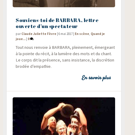
Souviens-toi de BARBARA, lettre
ouverte d’un spectateur
par
Claude Juliette Fèvre
|
6 mai 2017
|
En scène
,
Quand je
joue...
|
0
Tout nous ren­voie à BARBARA, plei­ne­ment, émer­geant
à la pointe du récit, à la lumière des mots et du chant.
Le corps dit la pré­sence, sans insis­tance, la dis­cré­tion
bro­dée d’empathie.
En savoir plus