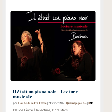
Il était un piano noir – Lecture
musicale
par
Claude Juliette Fèvre
|
24 février 2017
|
Quand je joue...
|
0
Claude Fèvre à la lec­ture, Dora Mars