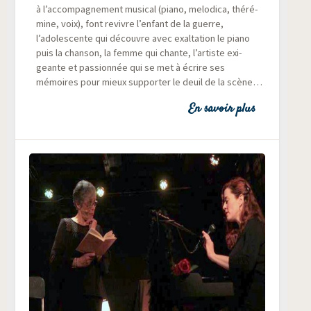
à l’accompagnement musi­cal (pia­no, melo­di­ca, thé­ré­
mine, voix), font revivre l’enfant de la guerre,
l’adolescente qui découvre avec exal­ta­tion le pia­no
puis la chan­son, la femme qui chante, l’artiste exi­
geante et pas­sion­née qui se met à écrire ses
mémoires pour mieux sup­por­ter le deuil de la scène…
En savoir plus