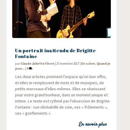
Un portrait inattendu de Brigitte
Fontaine
par
Claude Juliette Fèvre
|
27 novembre 2017
|
En scène
,
Quand je
joue...
|
0
Les deux artistes prennent l’espace qu’on leur offre,
et elles le rem­plissent de mots et de musiques, de
petits mor­ceaux d’elles-mêmes. Elles se réunissent
pour notre grand bon­heur, dans un moment unique et
intime. Le texte est ryth­mé par l’obsession de Bri­gitte
Fon­taine : son désha­billé de soie, ses « frô­le­ments »,
ses « gonflements ».
En savoir plus