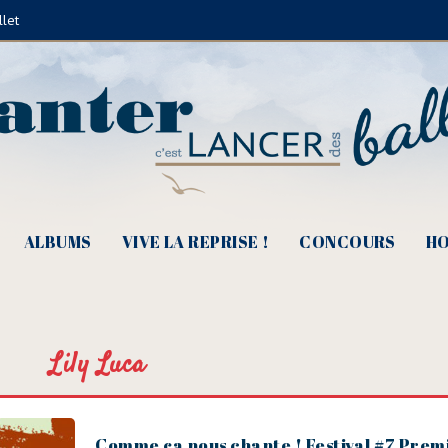
llet
ALBUMS
VIVE LA REPRISE !
CONCOURS
HO
Lily Luca
Comme ça nous chante ! Festival #7 Prem