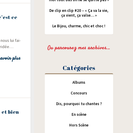
De clip en clip #20 – « Ça va la vie,
ça vient, ça valse… »
c’est ce
Le Bijou, charme, chic et choc !
nous lui fai­
ébridée…
Ou parcourez mes archives...
avoir plus
Catégories
Albums
Concours
Dis, pourquoi tu chantes ?
 et bien
En scène
Hors Scène