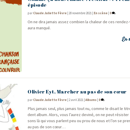
épisode
par
Claude Juliette Fèvre
|
20 novembre 2021
|
En scène
|
0
On ne dira jamais assez com­bien la cha­leur de ces ren­dez
aura manqué.
En s
Olivier Eyt, Marcher au pas de son cœur
par
Claude Juliette Fèvre
|
2 avril 2021
|
Albums
|
0
Plus jamais seul, plus jamais tout nu, comme le disait le titr
dent album. Alors, vous l’aurez devi­né, on ne peut résis­ter
sons là qui vous parlent peu ou prou de nous et l’on se pre
au pas de son cœur…