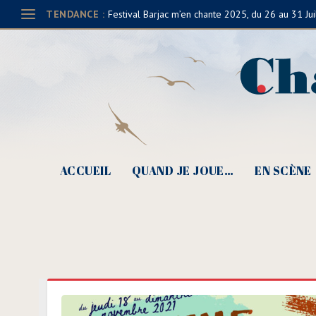
TENDANCE :
Festival Barjac m’en chante 2025, du 26 au 31 Jui
ACCUEIL
QUAND JE JOUE…
EN SCÈNE