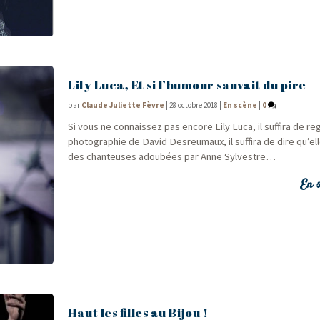
Lily Luca, Et si l’humour sauvait du pire
par
Claude Juliette Fèvre
|
28 octobre 2018
|
En scène
|
0
Si vous ne connais­sez pas encore Lily Luca, il suf­fi­ra de re
pho­to­gra­phie de David Des­reu­maux, il suf­fi­ra de dire qu’el
des chan­teuses adou­bées par Anne Sylvestre…
En s
Haut les filles au Bijou !