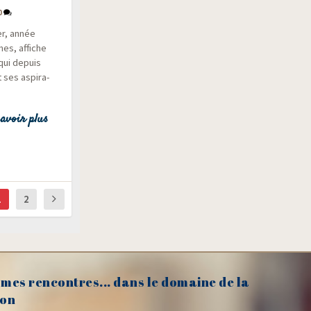
0
er, année
mes, affiche
 qui depuis
 ses aspi­ra­
avoir plus
1
2
mes rencontres... dans le domaine de la
on