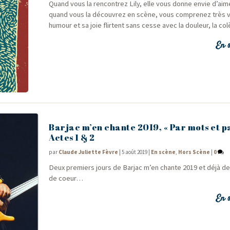
Quand vous la ren­con­trez Lily, elle vous donne envie d’aim
quand vous la décou­vrez en scène, vous com­pre­nez très 
humour et sa joie flirtent sans cesse avec la dou­leur, la c
En s
Barjac m’en chante 2019, « Par mots et pa
Actes 1 & 2
par
Claude Juliette Fèvre
|
5 août 2019
|
En scène
,
Hors Scène
|
0
Deux pre­miers jours de Bar­jac m’en chante 2019 et déjà d
de coeur…
En s