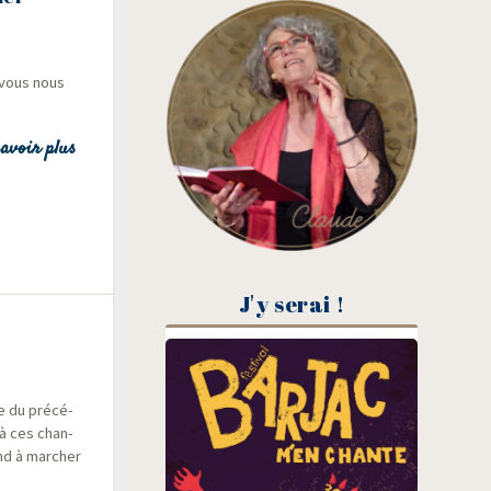
-vous nous
avoir plus
J'y serai !
e du pré­cé­
 à ces chan­
nd à mar­cher