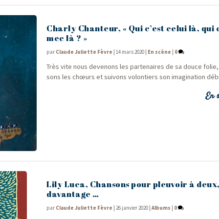
Charly Chanteur, « Qui c’est celui là, qui 
mec là ? »
par
Claude Juliette Fèvre
|
14 mars 2020
|
En scène
|
0
Très vite nous deve­nons les par­te­naires de sa douce folie, 
sons les chœurs et sui­vons volon­tiers son ima­gi­na­tion d
En s
Lily Luca, Chansons pour pleuvoir à deux,
davantage …
par
Claude Juliette Fèvre
|
26 janvier 2020
|
Albums
|
0