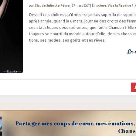
par
Claude Juliette Fèvre
|
17 mars 2017
|
En scène
,
Vive la Reprise !
|
Devant ces chiffres qu’il ne sera jamais super­flu de rap­pe­l
après année, quand le 8 mars, jour­née des droits des fem
ces sta­tis­tiques déses­pé­rantes, que fait la Chan­son ? Elle
tou­jours se nour­rit du monde autour d’elle, de ses chocs et
tions, ses modes, ses goûts et ses rêves.
En s
Partager mes coups de cœur, mes émotions, 
Chans