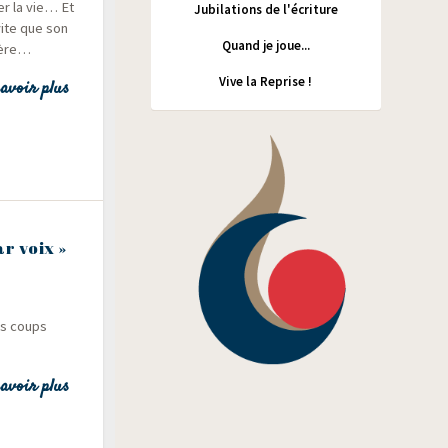
er la vie… Et
Jubilations de l'écriture
vite que son
Quand je joue...
olère…
Vive la Reprise !
avoir plus
r voix »
es coups
avoir plus