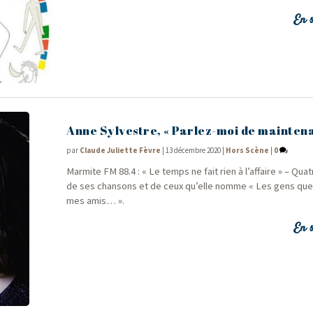
En s
Anne Sylvestre, « Parlez-moi de mainten
par
Claude Juliette Fèvre
|
13 décembre 2020
|
Hors Scène
|
0
Mar­mite FM 88.4 : « Le temps ne fait rien à l’af­faire » – Qua
de ses chan­sons et de ceux qu’elle nomme « Les gens qu
mes amis… ».
En s