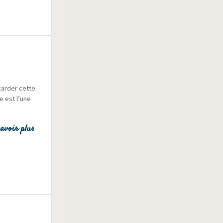
gar­der cette
le est l’une
avoir plus