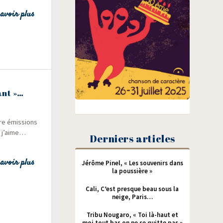
avoir plus
ant »…
tre émis­sions
e j’aime…
Derniers articles
avoir plus
Jérôme Pinel, « Les souvenirs dans
la poussière »
Cali, C’est presque beau sous la
neige, Paris…
Tribu Nougaro, « Toi là-haut et
moi tout bas on ne se quitte pas »