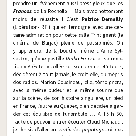
prendre un évè­ne­ment aus­si pres­ti­gieux que les
Fran­cos
de La Rochelle… Mais avec net­te­ment
moins de réus­site ! C’est
Patrice Demailly
(Libé­ra­tion- RFI) qui en témoigne avec une cer­
taine admi­ra­tion pour cette salle Trin­ti­gnant (le
ciné­ma de Bar­jac) pleine de pas­sion­nés. On
y appren­dra, de la bouche même d’Anne Syl­
vestre, qu’une pas­tille
Radio France
et sa men­
tion « A évi­ter » col­lée sur son pre­mier 45 tours,
déci­dèrent à tout jamais, le croit-elle, du mépris
des radios. Marion Cou­si­neau
,
elle, témoi­gne­ra,
avec la même pudeur et le même sou­rire que
sur la scène, de son his­toire sin­gu­lière, un pied
en France, l’autre au Qué­bec, bien déci­dée à gar­
der cet équi­libre de funam­bule … A 15 h 30,
faute de pou­voir entrer écou­ter Claud Michaud ,
je choi­sis d’al­ler au
Jar­din des papo­tages
où des