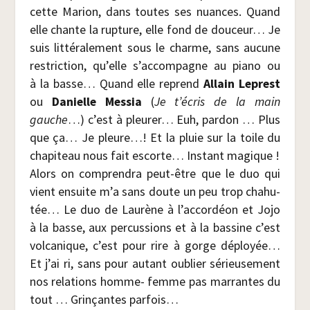
cette Marion, dans toutes ses nuances. Quand
elle chante la rup­ture, elle fond de dou­ceur… Je
suis lit­té­ra­le­ment sous le charme, sans aucune
res­tric­tion, qu’elle s’ac­com­pagne au pia­no ou
à la basse… Quand elle reprend
Allain Leprest
ou
Danielle Mes­sia
(
Je t’é­cris de la main
gauche
…) c’est à pleu­rer… Euh, par­don … Plus
que ça… Je pleure…! Et la pluie sur la toile du
cha­pi­teau nous fait escorte… Ins­tant magique !
Alors on com­pren­dra peut-être que le duo qui
vient ensuite m’a sans doute un peu trop cha­hu­
tée… Le duo de Lau­rène à l’ac­cor­déon et Jojo
à la basse, aux per­cus­sions et à la bas­sine c’est
vol­ca­nique, c’est pour rire à gorge déployée…
Et j’ai ri, sans pour autant oublier sérieu­se­ment
nos rela­tions homme- femme pas mar­rantes du
tout … Grin­çantes par­fois…