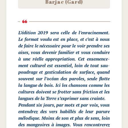
Bar­jac (Gard)
L’édition 2019 sera celle de l’enracinement.
Le for­mat vou­lu est en place, et c’est à nous
de faire le néces­saire pour le voir prendre ses
aises, vous deve­nir fami­lier et vous conduire
à une réelle appro­pria­tion. Cet ense­men­ce­
ment cultu­rel est essen­tiel, loin de tout sau­
pou­drage et ges­ti­cu­la­tion de sur­face, quand
sou­vent sur l’océan des paroles, seule flotte
la langue de bois. Ici les chan­sons comme les
cultures doivent se frot­ter sans fric­tion et les
langues de la Terre s’ex­pri­mer sans crainte.
Pen­dant six jours, par mots et par voix, vous
enten­drez des vers habillés de leur parure
mélo­dique. Moins de son et plus de sens, loin
des man­geoires à images. Vous ren­con­tre­rez