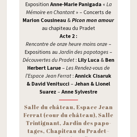
Expo­si­tion
Anne-Marie Pani­ga­da
«
La
Mémoire en Chan­tant
» – Concerts de
Marion Cou­si­neau
&
Picon mon amour
au cha­pi­teau du Pra­det
Acte 2 :
Ren­contre de onze heure moins onze
–
Expo­si­tions au
Jar­din des papo­tages
–
Décou­vertes du Pra­det
:
Lily Luca
&
Ben
Her­bert Larue
–
Les Ren­dez-vous de
l’Espace Jean Fer­rat
:
Annick Cisa­ruk
& David Veni­tuc­ci
–
Jehan & Lio­nel
Sua­rez
–
Anne Syl­vestre
Salle du châ­teau, Espace Jean
Fer­rat (cour du châ­teau), Salle
Trin­ti­gnant, Jar­din des papo­
tages, Cha­pi­teau du Pra­det–