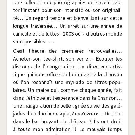
Une col­lec­tion de pho­to­gra­phies qui savent cap­
ter l’instant pour son inten­si­té ou son ori­gi­na­li­
té… Un regard tendre et bien­veillant sur cette
longue tra­ver­sée… Un arrêt sur une année de
cani­cule et de luttes : 2003 où « d’autres monde
sont possibles »…
C’est l’heure des pre­mières retrou­vailles…
Ache­ter son tee-shirt, son verre… Ecou­ter les
dis­cours de l’i­nau­gu­ra­tion. Un direc­teur artis­
tique qui nous offre son hom­mage à la chan­son
où l’on recon­naît une myriade de titres popu­
laires. Un maire qui, comme chaque année, fait
dans l’é­thique et l’es­pé­rance dans la Chan­son…
Une inau­gu­ra­tion de belle lignée sui­vie des galé­
jades d’un duo bur­lesque,
Les Zazoux
… Dur, dur
dans le bar bruyant du châ­teau. ! Ils ont droit
à toute mon admi­ra­tion !! Le mau­vais temps