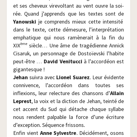
et ses che­veux vire­vol­tant au vent ouvre la soi­
rée. Quand j’ap­prends que les textes sont de
Yanows­ki
je com­prends mieux cette inten­si­té
dans le texte, cette déme­sure, l’in­ter­pré­ta­tion
empha­tique qui nous ramè­ne­rait à la fin du
ème
XIX
siècle… Une âme de tra­gé­dienne Annick
Cisa­ruk, un per­son­nage de Dos­toïevs­ki l’ha­bite
peut-être …
David Veni­tuc­ci
à l’ac­cor­déon est
gigan­tesque !
Jehan
sui­vra avec
Lio­nel Sua­rez
. Leur évi­dente
conni­vence, l’ac­cor­déon dans toutes ses
inflexions, leur relec­ture des chan­sons d’
Allain
Leprest
, la voix et la dic­tion de Jehan, tein­té de
cet accent du Sud qui détache chaque syl­labe
nous rendent pal­pable la force d’une écri­ture
d’ex­cep­tion. Séquence fris­sons.
Enfin vient
Anne Syl­vestre
. Déci­dé­ment, osons