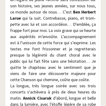
son his­toire, ses jeunes années, sur nous tous,
ce monde autour de nous… C’est
Ben Her­bert
Larue
qui la suit. Contre­basse, pia­no, et trom­
pette avec lui et son accor­déon… D’emblée, ça
frappe fort pour moi. La voix grave qui se heurte
aux aspé­ri­tés m’en­voûte. L’ac­com­pa­gne­ment
est à l’u­nis­son de cette force qui s’ex­prime. Les
textes me font fris­son­ner et je regret­te­rais
presque la légè­re­té du chant cho­ral avec le
public qui lui fait fête sans une hési­ta­tion… Je
quitte le cha­pi­teau avec le sen­ti­ment que je
viens de faire une décou­verte majeure pour
cette Chan­son qui che­mine, coûte que coûte.
La longue, très longue soi­rée avec ses trois
concerts s’a­chè­ve­ra à près de deux heures du
matin.
Annick Cisa­ruk
d’abord, longue et belle
dans la lumière, avec l’é­toffe légère de sa robe