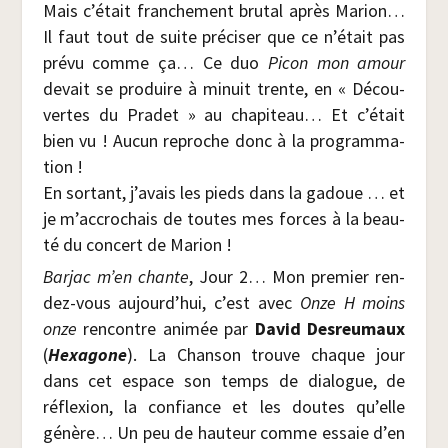
Mais c’é­tait fran­che­ment bru­tal après Marion…
Il faut tout de suite pré­ci­ser que ce n’é­tait pas
pré­vu comme ça… Ce duo
Picon mon amour
devait se pro­duire à minuit trente, en « Décou­
vertes du Pra­det » au cha­pi­teau… Et c’é­tait
bien vu ! Aucun reproche donc à la pro­gram­ma­
tion !
En sor­tant, j’a­vais les pieds dans la gadoue … et
je m’ac­cro­chais de toutes mes forces à la beau­
té du concert de Marion !
Bar­jac m’en chante
, Jour 2… Mon pre­mier ren­
dez-vous aujourd’­hui, c’est avec
Onze H moins
onze
ren­contre ani­mée par
David Des­reu­maux
(
Hexa­gone
). La Chan­son trouve chaque jour
dans cet espace son temps de dia­logue, de
réflexion, la confiance et les doutes qu’elle
génère… Un peu de hau­teur comme essaie d’en