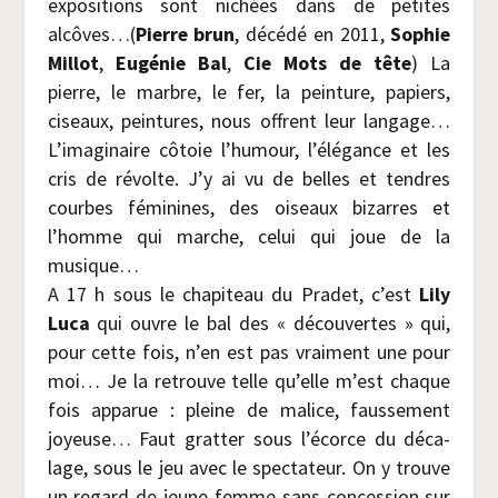
expo­si­tions sont nichées dans de petites
alcôves…(
Pierre brun
, décé­dé en 2011,
Sophie
Mil­lot
,
Eugé­nie Bal
,
Cie Mots de tête
) La
pierre, le marbre, le fer, la pein­ture, papiers,
ciseaux, pein­tures, nous offrent leur lan­gage…
L’i­ma­gi­naire côtoie l’hu­mour, l’é­lé­gance et les
cris de révolte. J’y ai vu de belles et tendres
courbes fémi­nines, des oiseaux bizarres et
l’homme qui marche, celui qui joue de la
musique…
A 17 h sous le cha­pi­teau du Pra­det, c’est
Lily
Luca
qui ouvre le bal des « décou­vertes » qui,
pour cette fois, n’en est pas vrai­ment une pour
moi… Je la retrouve telle qu’elle m’est chaque
fois appa­rue : pleine de malice, faus­se­ment
joyeuse… Faut grat­ter sous l’é­corce du déca­
lage, sous le jeu avec le spec­ta­teur. On y trouve
un regard de jeune femme sans conces­sion sur