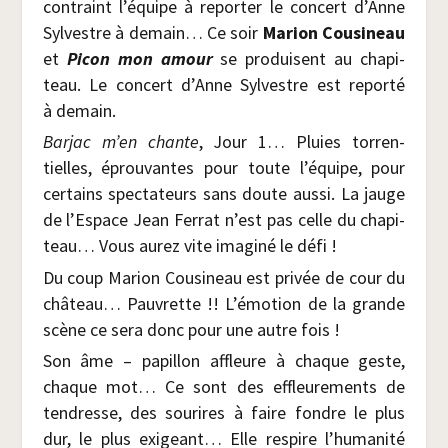
contraint l’é­quipe à repor­ter le concert d’Anne
Syl­vestre à demain… Ce soir
Marion Cou­si­neau
et
Picon mon amour
se pro­duisent au cha­pi­
teau. Le concert d’Anne Syl­vestre est repor­té
à demain.
Bar­jac m’en chante
, Jour 1… Pluies tor­ren­
tielles, éprou­vantes pour toute l’é­quipe, pour
cer­tains spec­ta­teurs sans doute aus­si. La jauge
de l’Es­pace Jean Fer­rat n’est pas celle du cha­pi­
teau… Vous aurez vite ima­gi­né le défi !
Du coup Marion Cou­si­neau est pri­vée de cour du
châ­teau… Pau­vrette !! L’émotion de la grande
scène ce sera donc pour une autre fois !
Son âme – papillon affleure à chaque geste,
chaque mot… Ce sont des effleu­re­ments de
ten­dresse, des sou­rires à faire fondre le plus
dur, le plus exi­geant… Elle res­pire l’hu­ma­ni­té