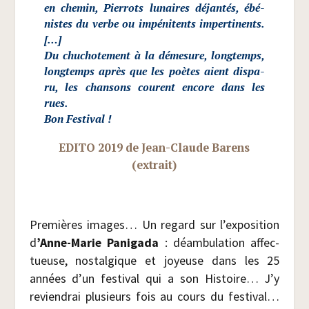
en che­min, Pier­rots lunaires déjan­tés, ébé­
nistes du verbe ou impé­ni­tents imper­ti­nents.
[…]
Du chu­cho­te­ment à la déme­sure, long­temps,
long­temps après que les poètes aient dis­pa­
ru, les chan­sons courent encore dans les
rues.
Bon Fes­ti­val !
EDITO 2019 de Jean-Claude Barens
(extrait)
Pre­mières images… Un regard sur l’ex­po­si­tion
d
’Anne-Marie Pani­ga­da
: déam­bu­la­tion affec­
tueuse, nos­tal­gique et joyeuse dans les 25
années d’un fes­ti­val qui a son His­toire… J’y
revien­drai plu­sieurs fois au cours du fes­ti­val…