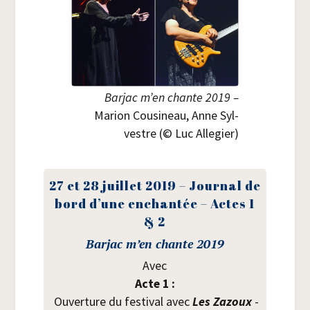
Bar­jac m’en chante 2019 –
Marion Cou­si­neau, Anne Syl­
vestre (© Luc Allegier)
27 et 28 juillet 2019 – Jour­nal de
bord d’une enchan­tée – Actes 1
& 2
Bar­jac m’en chante 2019
Avec
Acte 1 :
Ouver­ture du fes­ti­val avec
Les Zazoux
-