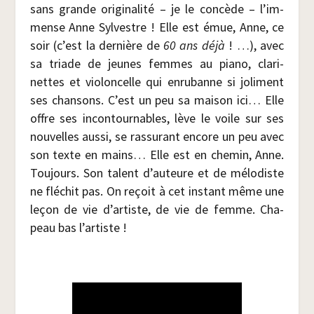
sans grande ori­gi­na­li­té – je le concède – l’im­
mense Anne Syl­vestre ! Elle est émue, Anne, ce
soir (c’est la der­nière de
60 ans déjà
! …), avec
sa triade de jeunes femmes au pia­no, cla­ri­
nettes et vio­lon­celle qui enru­banne si joli­ment
ses chan­sons. C’est un peu sa mai­son ici… Elle
offre ses incon­tour­nables, lève le voile sur ses
nou­velles aus­si, se ras­su­rant encore un peu avec
son texte en mains… Elle est en che­min, Anne.
Tou­jours. Son talent d’au­teure et de mélo­diste
ne flé­chit pas. On reçoit à cet ins­tant même une
leçon de vie d’ar­tiste, de vie de femme. Cha­
peau bas l’artiste !