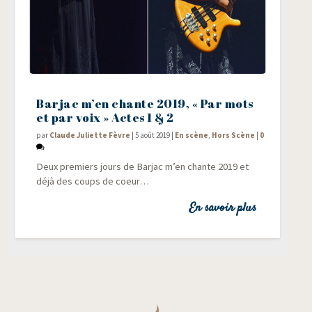
Barjac m’en chante 2019, « Par mots
et par voix » Actes 1 & 2
par
Claude Juliette Fèvre
|
5 août 2019
|
En scène
,
Hors Scène
|
0
Deux pre­miers jours de Bar­jac m’en chante 2019 et
déjà des coups de coeur…
En savoir plus