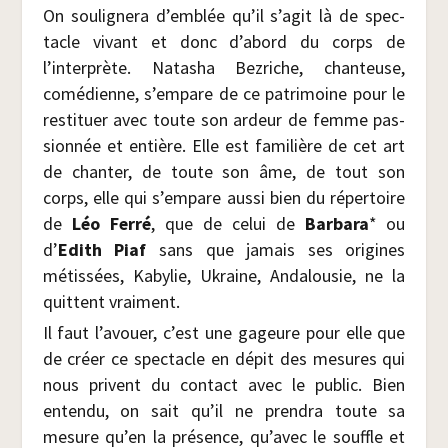
On sou­li­gne­ra d’emblée qu’il s’agit là de spec­
tacle vivant et donc d’abord du corps de
l’interprète. Nata­sha Bez­riche, chan­teuse,
comé­dienne, s’empare de ce patri­moine pour le
res­ti­tuer avec toute son ardeur de femme pas­
sion­née et entière. Elle est fami­lière de cet art
de chan­ter, de toute son âme, de tout son
corps, elle qui s’empare aus­si bien du réper­toire
de
Léo Fer­ré
, que de celui de
Bar­ba­ra
* ou
d’
Edith Piaf
sans que jamais ses ori­gines
métis­sées, Kaby­lie, Ukraine, Anda­lou­sie, ne la
quittent vraiment.
Il faut l’avouer, c’est une gageure pour elle que
de créer ce spec­tacle en dépit des mesures qui
nous privent du contact avec le public. Bien
enten­du, on sait qu’il ne pren­dra toute sa
mesure qu’en la pré­sence, qu’avec le souffle et