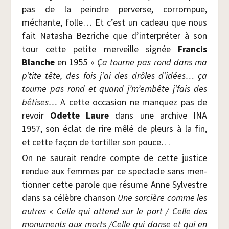
pas de la peindre per­verse, cor­rom­pue,
méchante, folle… Et c’est un cadeau que nous
fait Nata­sha Bez­riche que d’interpréter à son
tour cette petite mer­veille signée
Fran­cis
Blanche
en 1955 «
Ça tourne pas rond
dans ma
p’tite tête, des fois j’ai des drôles d’idées… ça
tourne pas rond et quand j’m’embête j’fais des
bêtises…
A cette occa­sion ne man­quez pas de
revoir
Odette Laure
dans une archive INA
1957, son éclat de rire mêlé de pleurs à la fin,
et cette façon de tor­tiller son pouce…
On ne sau­rait rendre compte de cette jus­tice
ren­due aux femmes par ce spec­tacle sans men­
tion­ner cette parole que résume Anne Syl­vestre
dans sa célèbre chan­son
Une sor­cière comme les
autres
«
Celle qui attend sur le port / Celle des
monu­ments aux morts /​Celle qui danse et qui en