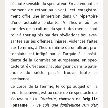
l’écoute sen­sible du spec­ta­teur. En atten­dant ce
moment de retour au vivant, cet enre­gis­tre­
ment offre une immer­sion dans un réper­toire
d’une actua­li­té brû­lante. A l’heure où les
mondes de la culture, du sport, des médias sont
tour à tour agi­tés par des révé­la­tions bou­le­ver­
santes sur les offenses, injures, vio­lences faites
aux femmes, à l’heure même où un affront pro­
to­co­laire est infli­gé par la Tur­quie à la pré­si­
dente de la Com­mis­sion euro­péenne, un spec­
tacle titré
C’est une fille
, plon­geant dans le patri­
moine du siècle pas­sé, trouve toute sa
pertinence.
Le corps de la femme, le corps auquel on l’a
réduite sou­vent, est au cœur de ce spec­tacle qui
s’ouvre sur
La Côte­lette,
chan­son de
Bri­gitte
Fon­taine
: «
Je suis une fan­fre­luche /​Un p’tit