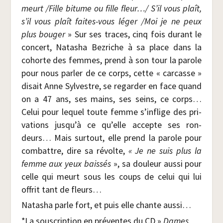
meurt /​Fille bitume ou fille fleur…/
S’il vous plaît,
s’il vous plaît faites-vous léger /​Moi je ne peux
plus bou­ger
» Sur ses traces, cinq fois durant le
concert, Nata­sha Bez­riche à sa place dans la
cohorte des femmes, prend à son tour la parole
pour nous par­ler de ce corps, cette « car­casse »
disait Anne Syl­vestre, se regar­der en face quand
on a 47 ans, ses mains, ses seins, ce corps…
Celui pour lequel toute femme s’inflige des pri­
va­tions jusqu’à ce qu’elle accepte ses ron­
deurs… Mais sur­tout, elle prend la parole pour
com­battre, dire sa révolte,
« Je ne suis plus la
femme aux yeux bais­sés
», sa dou­leur aus­si pour
celle qui meurt sous les coups de celui qui lui
offrit tant de fleurs…
Nata­sha parle fort, et puis elle chante aussi…
*La sous­crip­tion en pré­ventes du CD »
Dames