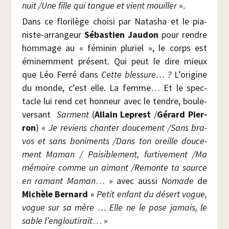
nuit /​Une fille qui tangue et vient mouiller
».
Dans ce flo­ri­lège choi­si par Nata­sha et le pia­
niste-arran­geur
Sébas­tien Jau­don
pour rendre
hom­mage au « fémi­nin plu­riel », le corps est
émi­nem­ment pré­sent. Qui peut le dire mieux
que Léo Fer­ré dans
Cette bles­sure… ?
L’origine
du monde, c’est elle. La femme… Et le spec­
tacle lui rend cet hon­neur avec le tendre, bou­le­
ver­sant
Sar­ment
(
Allain Leprest
/​
Gérard Pier­
ron
) «
Je reviens chan­ter dou­ce­ment /​Sans bra­
vos et sans boni­ments /​Dans ton oreille dou­ce­
ment Maman / Pai­si­ble­ment, fur­ti­ve­ment /​Ma
mémoire comme un aimant /​Remonte ta source
en ramant Maman
… » avec aus­si
Nomade
de
Michèle Ber­nard
«
Petit enfant du désert vogue,
vogue sur sa mère … Elle ne le pose jamais, le
sable l’engloutirait
… »