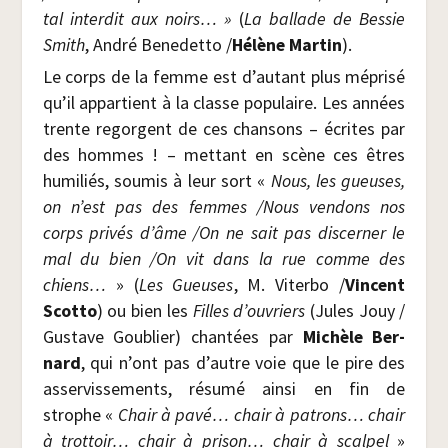
tal inter­dit aux noirs… »
(
La bal­lade de Bes­sie
Smith
, André Bene­det­to /​
Hélène Mar­tin
).
Le corps de la femme est d’autant plus mépri­sé
qu’il appar­tient à la classe popu­laire. Les années
trente regorgent de ces chan­sons – écrites par
des hommes ! – met­tant en scène ces êtres
humi­liés, sou­mis à leur sort «
Nous, les gueuses,
on n’est pas des femmes /​Nous ven­dons nos
corps pri­vés d’âme /​On ne sait pas dis­cer­ner le
mal du bien /​On vit dans la rue comme des
chiens…
» (
Les Gueuses
, M. Viter­bo /​
Vincent
Scot­to
) ou bien les
Filles d’ouvriers
(Jules Jouy /​
Gus­tave Gou­blier) chan­tées par
Michèle Ber­
nard
, qui n’ont pas d’autre voie que le pire des
asser­vis­se­ments, résu­mé ain­si en fin de
strophe «
Chair à pavé… chair à patrons… chair
à trot­toir… chair à pri­son… chair à scal­pel
»