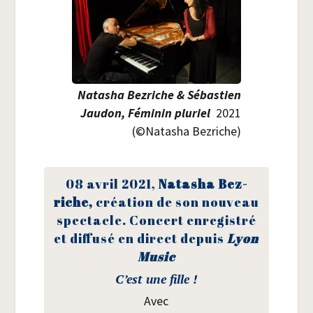
Nata­sha Bez­riche & Sébas­tien
Jau­don, Fémi­nin plu­riel
2021
(©Nata­sha Bezriche)
08 avril 2021,
Nata­sha Bez­
riche
,
créa­tion de son nou­veau
spec­tacle. Concert enre­gis­tré
et dif­fu­sé en direct depuis
Lyon
Music
C’est une fille !
Avec