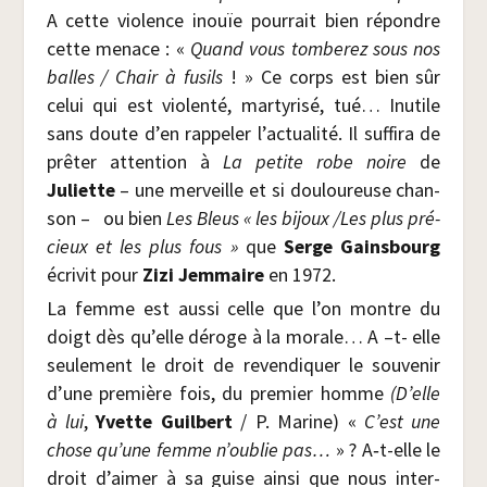
A cette vio­lence inouïe pour­rait bien répondre
cette menace : «
Quand vous tom­be­rez sous nos
balles / Chair à fusils
! » Ce corps est bien sûr
celui qui est vio­len­té, mar­ty­ri­sé, tué… Inutile
sans doute d’en rap­pe­ler l’actualité. Il suf­fi­ra de
prê­ter atten­tion à
La petite robe noire
de
Juliette
– une mer­veille et si dou­lou­reuse chan­
son –
ou bien
Les Bleus « les bijoux /​Les plus pré­
cieux et les plus fous »
que
Serge Gains­bourg
écri­vit pour
Zizi Jem­maire
en 1972.
La femme est aus­si celle que l’on montre du
doigt dès qu’elle déroge à la morale… A –t- elle
seule­ment le droit de reven­di­quer le sou­ve­nir
d’une pre­mière fois, du pre­mier homme
(D’elle
à lui
,
Yvette Guil­bert
/ P. Marine) «
C’est une
chose qu’une femme n’oublie pas…
» ? A‑t-elle le
droit d’aimer à sa guise ain­si que nous inter­