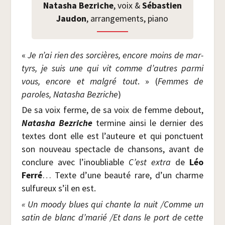
Nata­sha Bez­riche
, voix &
Sébas­tien
Jau­don
, arran­ge­ments, piano
«
Je n’ai rien des sor­cières, encore moins de mar­
tyrs, je suis une qui vit comme d’autres par­mi
vous, encore et mal­gré tout
. » (
Femmes de
paroles, Nata­sha Bez­riche
)
De sa voix ferme, de sa voix de femme debout,
Nata­sha Bez­riche
ter­mine ain­si le der­nier des
textes dont elle est l’auteure et qui ponc­tuent
son nou­veau spec­tacle de chan­sons, avant de
conclure avec l’inoubliable
C’est extra
de
Léo
Fer­ré
… Texte d’une beau­té rare, d’un charme
sul­fu­reux s’il en est.
« Un moo­dy blues qui chante la nuit /​Comme un
satin de blanc d’ma­rié /​Et dans le port de cette