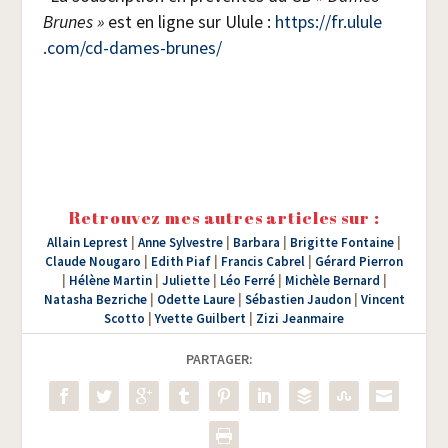
Brunes »
est en ligne sur Ulule :
https://​fr​.ulule​
.com/​c​d​-​d​a​m​e​s​-​b​r​u​n​es/
Retrouvez mes autres articles sur :
Allain Leprest
|
Anne Sylvestre
|
Barbara
|
Brigitte Fontaine
|
Claude Nougaro
|
Edith Piaf
|
Francis Cabrel
|
Gérard Pierron
|
Hélène Martin
|
Juliette
|
Léo Ferré
|
Michèle Bernard
|
Natasha Bezriche
|
Odette Laure
|
Sébastien Jaudon
|
Vincent
Scotto
|
Yvette Guilbert
|
Zizi Jeanmaire
PARTAGER: