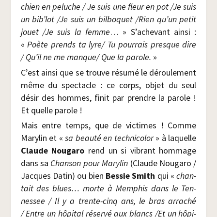
chien en peluche / Je suis une fleur en pot /​Je suis
un bib’­lot /​Je suis un bil­bo­quet /​Rien qu’un petit
jouet /​Je suis la femme
… » S’achevant ain­si :
«
Poète prends ta lyre/ Tu pour­rais presque dire
/ Qu’il ne me manque/ Que la parole.
»
C’est ain­si que se trouve résu­mé le dérou­le­ment
même du spec­tacle : ce corps, objet du seul
désir des hommes, finit par prendre la parole !
Et quelle parole !
Mais entre temps, que de vic­times ! Comme
Mary­lin et «
sa beau­té en tech­ni­co­lor
» à laquelle
Claude Nou­ga­ro
rend un si vibrant hom­mage
dans sa
Chan­son pour Mary­lin
(Claude Nou­ga­ro /​
Jacques Datin) ou bien
Bes­sie Smith
qui «
chan­
tait des blues…
morte à Mem­phis dans le Ten­
nes­see / Il y a trente-cinq ans, le bras arra­ché
/ Entre un hôpi­tal réser­vé aux blancs /​Et un hôpi­