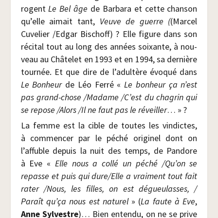
rogent
Le Bel âge
de Bar­ba­ra et cette chan­son
qu’elle aimait tant,
Veuve de guerre (
(Mar­cel
Cuve­lier /​Edgar Bischoff) ? Elle figure dans son
réci­tal tout au long des années soixante, à nou­
veau au Châ­te­let en 1993 et en 1994, sa der­nière
tour­née. Et que dire de l’adultère évo­qué dans
Le Bon­heur
de Léo Fer­ré «
Le bon­heur ça n’est
pas grand-chose /​Madame /​C’est du cha­grin qui
se repose /​Alors /​Il ne faut pas le réveiller
… » ?
La femme est la cible de toutes les vin­dictes,
à com­men­cer par le péché ori­gi­nel dont on
l’affuble depuis la nuit des temps, de Pan­dore
à Eve «
Elle nous a col­lé un péché /​Qu’on se
repasse et puis qui dure/​Elle a vrai­ment tout fait
rater /​Nous, les filles, on est dégueu­lasses, /​
Paraît qu’­ça nous est natu­rel
» (
La faute à Eve
,
Anne Syl­vestre
)… Bien enten­du, on ne se prive