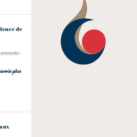
ilence de
 assour­dis­
avoir plus
 aux