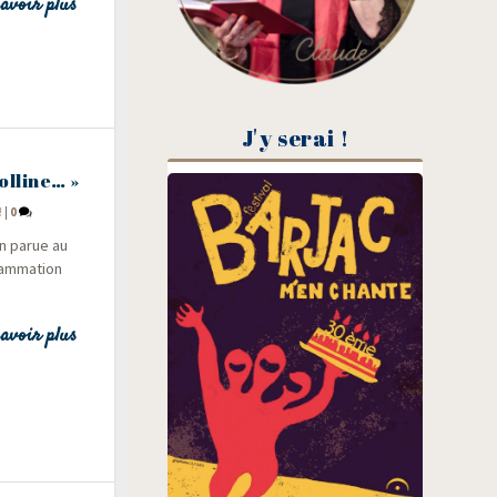
avoir plus
J'y serai !
colline… »
!
|
0
on parue au
am­ma­tion
avoir plus