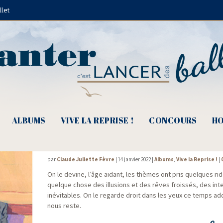
llet
Juliette
ALBUMS
VIVE LA REPRISE !
CONCOURS
HO
Toulouse Contour, On dirait le Sud…
par
Claude Juliette Fèvre
|
14 janvier 2022
|
Albums
,
Vive la Reprise !
|
On le devine, l’âge aidant, les thèmes ont pris quelques rid
quelque chose des illu­sions et des rêves frois­sés, des inter
inévi­tables. On le regarde droit dans les yeux ce temps addi
nous reste.