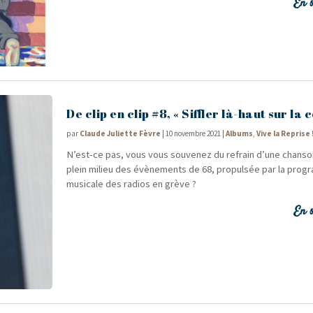
En s
De clip en clip #8, « Siffler là-haut sur la 
par
Claude Juliette Fèvre
|
10 novembre 2021
|
Albums
,
Vive la Reprise 
N’est-ce pas, vous vous sou­ve­nez du refrain d’une chan­s
plein milieu des évè­ne­ments de 68, pro­pul­sée par la pro­gr
musi­cale des radios en grève ?
En s