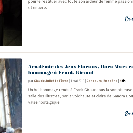
pour le res­ti­tuer avec toute son ardeur de femme pas­sion
et entière.
En s
Académie des Jeux Floraux, Dora Mars r
hommage à Frank Giroud
par
Claude Juliette Fèvre
|
4 mai 2019
|
Concours
,
En scène
|
4
Un bel hom­mage ren­du à Frank Giroux sous la somp­tueuse
salle des Illustres, par la voix haute et claire de San­dra Bou
valse nostalgique
En s