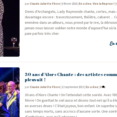
par
Claude Juliette Fèvre
|
4 février 2016
|
En scène
,
Vive la Reprise !
|
Denis d’Archangelo, Lady Ray­monde chante, certes, mais 
davan­tage encore : tra­ves­tis­se­ment, théâtre, caba­ret… C
emmène dans un ailleurs, nous prend par le rire, la déri­sio
jamais nous lais­ser oublier notre monde d’aujourd’hui où la 
paie par­fois très cher.
En s
30 ans d’Alors Chante : des artistes comme
pleuvait !
par
Claude Juliette Fèvre
|
12 septembre 2015
|
En scène
|
0
30 ans d’A­lors Chante ! On l’attendait cette soi­rée. Avec fébr
fièvre ! On guet­tait le ciel aus­si et disons tout net qu’il a
en averses drues ! C’était joyeux, bon enfant. Un superbe s
sans temps morts, sans accrocs d’aucune sorte. Une soi­r
d’anthologie, quoi qu’il advienne !