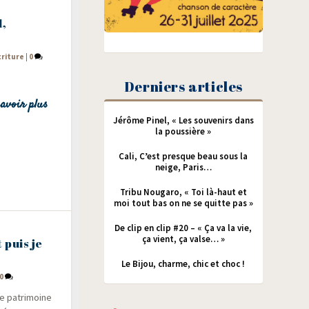
1,
criture
|
0
Derniers articles
avoir plus
Jérôme Pinel, « Les souvenirs dans
la poussière »
Cali, C’est presque beau sous la
neige, Paris…
Tribu Nougaro, « Toi là-haut et
moi tout bas on ne se quitte pas »
De clip en clip #20 – « Ça va la vie,
ça vient, ça valse… »
 puis je
Le Bijou, charme, chic et choc !
0
e patri­moine