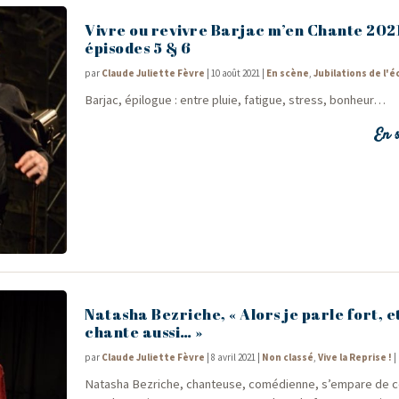
Vivre ou revivre Barjac m’en Chante 202
épisodes 5 & 6
par
Claude Juliette Fèvre
|
10 août 2021
|
En scène
,
Jubilations de l'é
Bar­jac, épi­logue : entre pluie, fatigue, stress, bonheur…
En s
Natasha Bezriche, « Alors je parle fort, et
chante aussi… »
par
Claude Juliette Fèvre
|
8 avril 2021
|
Non classé
,
Vive la Reprise !
|
Nata­sha Bez­riche, chan­teuse, comé­dienne, s’empare de c