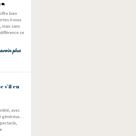
0
offre bien
ertes il nous
n, mais sans
dif­fé­rence se
avoir plus
 s’il en
i­li­té, avec
 été géné­reux…
pec­tacle,
ée