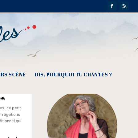
RS SCÈNE
DIS, POURQUOI TU CHANTES ?
0
es, ce petit
­ro­ga­tions
­tion­nel qui