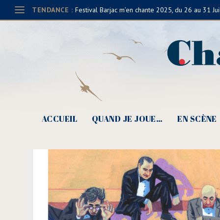
TENDANCE :
Festival Barjac m’en chante 2025, du 26 au 31 Jui
ACCUEIL
QUAND JE JOUE…
EN SCÈNE