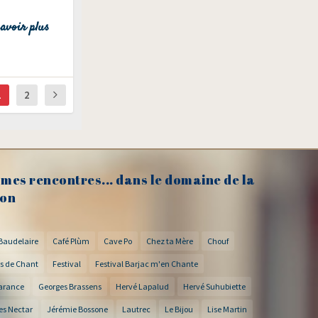
avoir plus
1
2
mes rencontres... dans le domaine de la
on
Baudelaire
Café Plùm
Cave Po
Chez ta Mère
Chouf
s de Chant
Festival
Festival Barjac m'en Chante
arance
Georges Brassens
Hervé Lapalud
Hervé Suhubiette
es Nectar
Jérémie Bossone
Lautrec
Le Bijou
Lise Martin