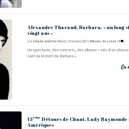
Alexandre Tharaud, Barbara, « un long s
vingt ans »
par
Claude Juliette Fèvre
|
19 octobre 2017
|
Albums
,
En scène
|
0
Un spec­tacle, des concerts, des albums « nés d’un silence
sant de la mort de Barbara ».
En s
ème
15
Détours de Chant, Lady Raymonde
Amériques