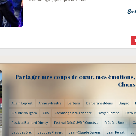
En s
Partager mes coups de cœur, mes émotions, 
Chans
Allain Leprest
Anne Sylvestre
Barbara
Barbara Weldens
Barjac
Claude Nougaro
Clio
Comme ça nous chante
Davy Kilembe
Détour
Festival Bernard Dimey
Festival DécOUVRIR Concèze
Frédéric Bobin
G
Jacques Brel
Jacques Prévert
Jean-Claude Barens
Jean Ferrat
Jul