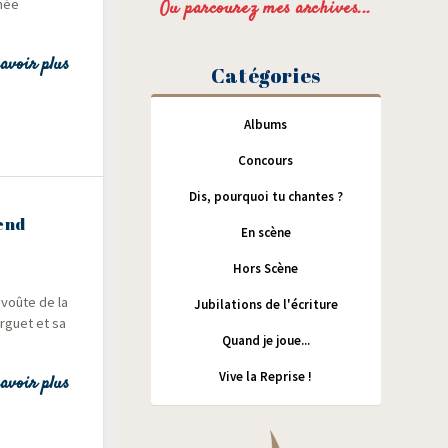
­née
Ou parcourez mes archives...
avoir plus
Catégories
Albums
Concours
Dis, pourquoi tu chantes ?
end
En scène
Hors Scène
 voûte de la
Jubilations de l'écriture
r­guet et sa
Quand je joue...
Vive la Reprise !
avoir plus