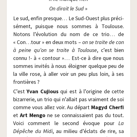
On dirait le Sud
»
Le sud, enfin presque… Le Sud-Ouest plus pré­ci­
sé­ment, puisque nous sommes à Tou­louse.
Notons l’évolution du nom de ce trio… de
« Con…tour » en deux mots –
on se traite de con
à peine qu’on se traite à Tou­louse
, c’est bien
connu !- à « contour »… Est-ce à dire que nous
sommes invi­tés à nous éloi­gner quelque peu de
la ville rose, à aller voir un peu plus loin, à ses
frontières ?
C’est
Yvan Cujious
qui est à l’origine de cette
bizar­re­rie, un trio qui n’allait pas vrai­ment de soi
comme vous allez voir. Au départ
Magyd Cher­fi
et
Art Men­go
ne se connais­saient pas du tout.
Voi­ci com­ment le second évoque pour
La
Dépêche du Midi
, au milieu d’éclats de rire, sa