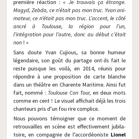
pre­mière réac­tion : «
Je trou­vais ça étrange.
Magyd, Zeb­da, ce n’était pas mon truc. Yvan ani­
ma­teur, ce n’était pas mon truc. L’accent, le côté
ancré à Tou­louse, la région pour l’un,
l’intégration pour l’autre, donc au début c’était
non
! »
Sans doute Yvan Cujious, sa bonne humeur
légen­daire, son goût du par­tage ont-ils fait le
reste puisque les voi­là, en 2014, réunis pour
répondre à une pro­po­si­tion de carte blanche
dans un théâtre en Cha­rente Mari­time. Ain­si fut
fait, nom­mé :
Tou­louse Con Tour,
en deux mots
comme en cent ! Le visuel affi­chait déjà les trois
chan­teurs pris d’un fou rire complice.
Nous pou­vons témoi­gner que ce moment de
retrou­vailles en scène est effec­ti­ve­ment jubi­la­
toire, en com­pa­gnie de l’accordéoniste
Lio­nel