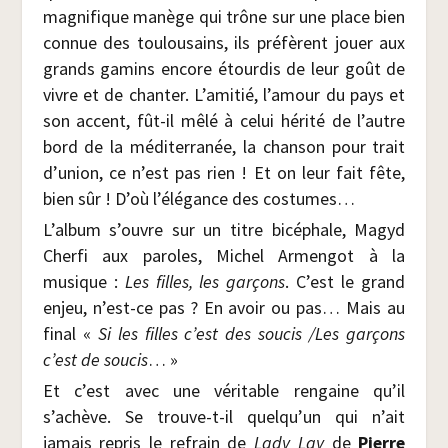
magni­fique manège qui trône sur une place bien
connue des tou­lou­sains, ils pré­fèrent jouer aux
grands gamins encore étour­dis de leur goût de
vivre et de chan­ter. L’amitié, l’amour du pays et
son accent, fût-il mêlé à celui héri­té de l’autre
bord de la médi­ter­ra­née, la chan­son pour trait
d’union, ce n’est pas rien ! Et on leur fait fête,
bien sûr ! D’où l’élégance des costumes…
L’album s’ouvre sur un titre bicé­phale, Magyd
Cher­fi aux paroles, Michel Armen­got à la
musique :
Les filles, les gar­çons
. C’est le grand
enjeu, n’est-ce pas ? En avoir ou pas… Mais au
final «
Si les filles c’est des sou­cis /​Les gar­çons
c’est de sou­cis
… »
Et c’est avec une véri­table ren­gaine qu’il
s’achève. Se trouve-t-il quelqu’un qui n’ait
jamais repris le refrain de
Lady Lay
de
Pierre