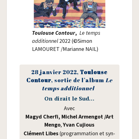
Tou­louse Contour
,
Le temps
addi­tion­nel
2022 (©Simon
LAMOURET /​Marianne NAIL)
28 jan­vier 2022,
Tou­louse
Contour
, sor­tie de l’album
Le
temps addi­tion­nel
On dirait le Sud…
Avec
Magyd Cher­fi,
Michel Armen­got /​Art
Men­go
,
Yvan Cujious
Clé­ment Libes
(pro­gram­ma­tion et syn­