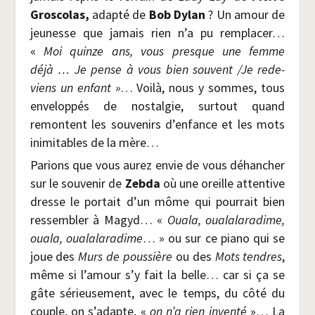
Gros­co­las,
adap­té de
Bob Dylan
? Un amour de
jeu­nesse que jamais rien n’a pu rem­pla­cer…
«
Moi quinze ans, vous presque une femme
déjà … Je pense à vous bien sou­vent /​Je rede­
viens un enfant »
… Voi­là, nous y sommes, tous
enve­lop­pés de nos­tal­gie, sur­tout quand
remontent les sou­ve­nirs d’enfance et les mots
inimi­tables de la mère…
Parions que vous aurez envie de vous déhan­cher
sur le sou­ve­nir de
Zeb­da
où une oreille atten­tive
dresse le por­tait d’un môme qui pour­rait bien
res­sem­bler à Magyd… «
Oua­la, oua­la­la­ra­dime,
oua­la, oua­la­la­ra­dime
… » ou sur ce pia­no qui se
joue des
Murs de pous­sière
ou des
Mots tendres
,
même si l’amour s’y fait la belle… car si ça se
gâte sérieu­se­ment, avec le temps, du côté du
couple, on s’adapte, «
on n’a rien inven­té
»… La