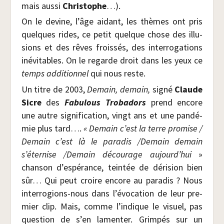
mais aus­si
Chris­tophe
…).
On le devine, l’âge aidant, les thèmes ont pris
quelques rides, ce petit quelque chose des illu­
sions et des rêves frois­sés, des inter­ro­ga­tions
inévi­tables. On le regarde droit dans les yeux ce
temps addi­tion­nel
qui nous reste.
Un titre de 2003,
Demain, demain,
signé
Claude
Sicre
des
Fabu­lous Tro­ba­dors
prend encore
une autre signi­fi­ca­tion, vingt ans et une pan­dé­
mie plus tard….
« Demain c’est la terre pro­mise /​
Demain c’est là le para­dis /​Demain demain
s’éternise /​Demain décou­rage aujourd’hui
»
chan­son d’espérance, tein­tée de déri­sion bien
sûr… Qui peut croire encore au para­dis ? Nous
inter­ro­gions-nous dans l’évocation de leur pre­
mier clip. Mais, comme l’indique le visuel, pas
ques­tion de s’en lamen­ter. Grim­pés sur un