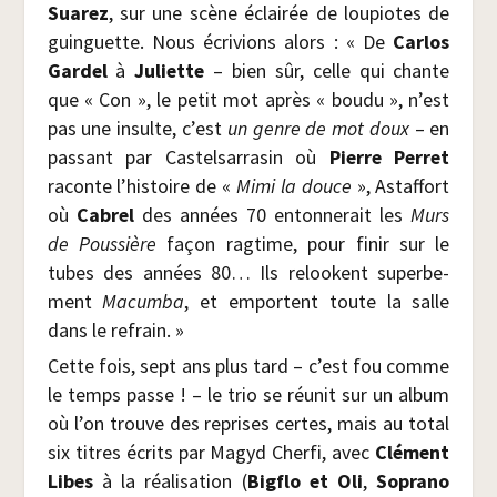
Sua­rez
, sur une scène éclai­rée de lou­piotes de
guin­guette. Nous écri­vions alors : « De
Car­los
Gar­del
à
Juliette
– bien sûr, celle qui chante
que « Con », le petit mot après « bou­du », n’est
pas une insulte, c’est
un genre de mot doux
– en
pas­sant par Cas­tel­sar­ra­sin où
Pierre Per­ret
raconte l’histoire de «
Mimi la douce
», Astaf­fort
où
Cabrel
des années 70 enton­ne­rait les
Murs
de Pous­sière
façon rag­time, pour finir sur le
tubes des années 80… Ils relookent super­be­
ment
Macum­ba
, et emportent toute la salle
dans le refrain. »
Cette fois, sept ans plus tard – c’est fou comme
le temps passe ! – le trio se réunit sur un album
où l’on trouve des reprises certes, mais au total
six titres écrits par Magyd Cher­fi, avec
Clé­ment
Libes
à la réa­li­sa­tion (
Big­flo et Oli
,
Sopra­no