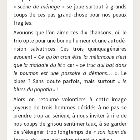
«
scène de ménage
» se joue sur­tout à grands
coups de ces pas grand-chose pour nos peaux
fragiles.
Avouons que l’on aime ces dix chan­sons, où le
trio opte pour une bonne humeur et une auto­dé­
ri­sion sal­va­trices. Ces trois quin­qua­gé­naires
avouent «
Ce qu’on croit être la mélan­co­lie n’est
que la mala­die du lit
» car «
ce truc qui bat dans
le pou­mon est une pas­soire à démons
… ». Le
blues ? Sans doute par­fois, mais sur­tout «
le
blues du popo­tin
» !
Alors on retourne volon­tiers à cette image
joyeuse de trois hommes déci­dés à ne pas se
prendre trop au sérieux, à nous invi­ter à rire de
nos coups de gri­sou sen­ti­men­taux, à se gar­der
de s’éloigner trop long­temps de
« son lopin de
terre », de « son vieil arbre plan­té au milieu… »