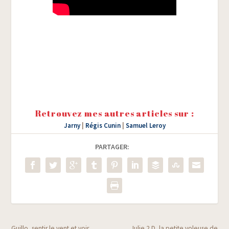
Retrouvez mes autres articles sur :
Jarny
|
Régis Cunin
|
Samuel Leroy
PARTAGER:
Guillo, sentir le vent et voir
Julie 2 D, la petite voleuse de