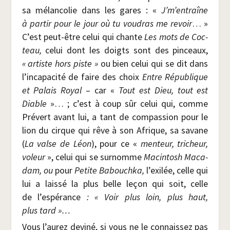
sa mélan­co­lie dans les gares : «
J’m’entraîne
à par­tir pour le jour où tu vou­dras me revoir
… »
C’est peut-être celui qui chante
Les mots de Coc­
teau,
celui dont les doigts sont des pin­ceaux,
« artiste hors piste »
ou bien celui qui se dit dans
l’incapacité de faire des choix
Entre Répu­blique
et Palais Royal
– car «
Tout est Dieu, tout est
Diable
»… ; c’est à coup sûr celui qui, comme
Pré­vert avant lui, a tant de com­pas­sion pour le
lion du cirque qui rêve à son Afrique, sa savane
(
La valse de Léon
), pour ce «
men­teur, tri­cheur,
voleur
», celui qui se sur­nomme
Macin­tosh Maca­
dam, ou
pour
Petite Babou­ch­ka,
l’exilée, celle qui
lui a lais­sé la plus belle leçon qui soit, celle
de l’espérance
: « Voir plus loin, plus haut,
plus tard »…
Vous l’aurez devi­né, si vous ne le connais­sez pas