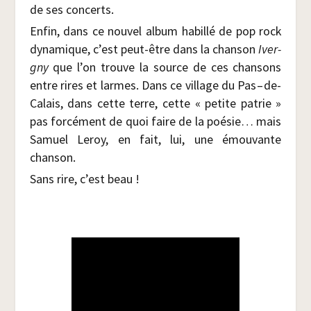
de ses concerts.
Enfin, dans ce nou­vel album habillé de pop rock
dyna­mique, c’est peut-être dans la chan­son
Iver­
gny
que l’on trouve la source de ces chan­sons
entre rires et larmes. Dans ce vil­lage du Pas – de-
Calais, dans cette terre, cette « petite patrie »
pas for­cé­ment de quoi faire de la poé­sie… mais
Samuel Leroy, en fait, lui, une émou­vante
chanson.
Sans rire, c’est beau !