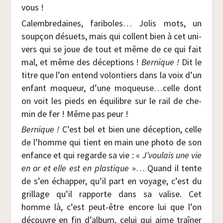
vous !
Calem­bre­daines, fari­boles… Jolis mots, un
soup­çon désuets, mais qui collent bien à cet uni­
vers qui se joue de tout et même de ce qui fait
mal, et même des décep­tions !
Ber­nique !
Dit le
titre que l’on entend volon­tiers dans la voix d’un
enfant moqueur, d’une moqueuse…celle dont
on voit les pieds en équi­libre sur le rail de che­
min de fer ! Même pas peur !
Ber­nique !
C’est bel et bien une décep­tion, celle
de l’homme qui tient en main une pho­to de son
enfance et qui regarde sa vie : «
J’voulais une vie
en or et elle est en plas­tique
»… Quand il tente
de s’en échap­per, qu’il part en voyage, c’est du
grillage qu’il rap­porte dans sa valise. Cet
homme là, c’est peut-être encore lui que l’on
découvre en fin d’album, celui qui aime traî­ner