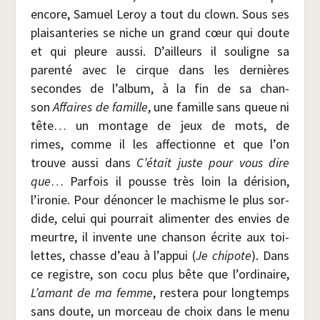
encore, Samuel Leroy a tout du clown. Sous ses
plai­san­te­ries se niche un grand cœur qui doute
et qui pleure aus­si. D’ailleurs il sou­ligne sa
paren­té avec le cirque dans les der­nières
secondes de l’album, à la fin de sa chan­
son
Affaires de famille
, une famille sans queue ni
tête… un mon­tage de jeux de mots, de
rimes, comme il les affec­tionne et que l’on
trouve aus­si dans
C’était juste pour vous dire
que
… Par­fois il pousse très loin la déri­sion,
l’ironie. Pour dénon­cer le machisme le plus sor­
dide, celui qui pour­rait ali­men­ter des envies de
meurtre, il invente une chan­son écrite aux toi­
lettes, chasse d’eau à l’appui (
Je chi­pote
). Dans
ce registre, son cocu plus bête que l’ordinaire,
L’amant de ma femme
, res­te­ra pour long­temps
sans doute, un mor­ceau de choix dans le menu