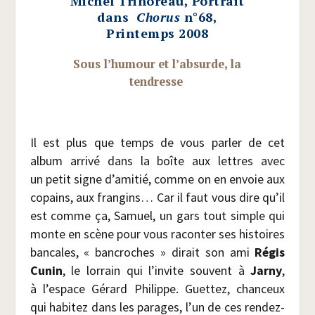
Michel Trihoreau, Portrait
dans
Chorus
n°68,
Printemps 2008
Sous l’humour et l’absurde, la
tendresse
Il est plus que temps de vous par­ler de cet
album arri­vé dans la boîte aux lettres avec
un petit signe d’amitié, comme on en envoie aux
copains, aux fran­gins… Car il faut vous dire qu’il
est comme ça, Samuel, un gars tout simple qui
monte en scène pour vous racon­ter ses his­toires
ban­cales, « ban­croches » dirait son ami
Régis
Cunin
, le lor­rain qui l’invite sou­vent à
Jar­ny
,
à l’espace Gérard Phi­lippe. Guet­tez, chan­ceux
qui habi­tez dans les parages, l’un de ces rendez-