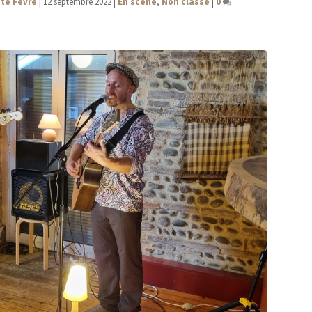
tte Fèvre
|
12 septembre 2022
|
En scène
,
Non classé
|
0