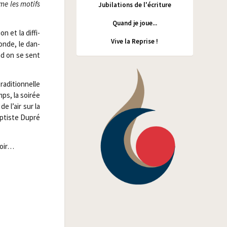
e les motifs
Jubilations de l'écriture
Quand je joue...
 et la dif­fi­
Vive la Reprise !
monde, le dan­
and on se sent
di­tion­nelle
s, la soi­rée
e l’air sur la
p­tiste Dupré
spoir…