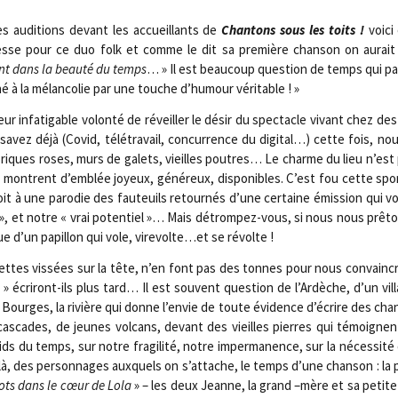
des audi­tions devant les accueillants de
Chan­tons sous les toits !
voi­c
esse pour ce duo folk et comme le dit sa pre­mière chan­son on aurai
ant dans la beau­té du temps
… » Il est beau­coup ques­tion de temps qui pa
é à la mélan­co­lie par une touche d’humour véritable ! »
leur infa­ti­gable volon­té de réveiller le désir du spec­tacle vivant chez des
avez déjà (Covid, télé­tra­vail, concur­rence du digi­tal…) cette fois, n
 Briques roses, murs de galets, vieilles poutres… Le charme du lieu n’est 
se montrent d’emblée joyeux, géné­reux, dis­po­nibles. C’est fou cette spon
roit à une paro­die des fau­teuils retour­nés d’une cer­taine émis­sion qui
x », et notre « vrai poten­tiel »… Mais détrom­pez-vous, si nous nous prê­t
ique d’un papillon qui vole, virevolte…et se révolte !
uettes vis­sées sur la tête, n’en font pas des tonnes pour nous convaincre
 écri­ront-ils plus tard… Il est sou­vent ques­tion de l’Ardèche, d’un vil
la Bourges, la rivière qui donne l’envie de toute évi­dence d’écrire des c
as­cades, de jeunes vol­cans, devant des vieilles pierres qui témoignen
ids du temps, sur notre fra­gi­li­té, notre imper­ma­nence, sur la néces­si­té
là, des per­son­nages aux­quels on s’attache, le temps d’une chan­son : la 
 mots dans le cœur de Lola
» – les deux Jeanne, la grand –mère et sa petite-