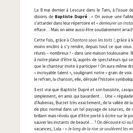
Le 8 mai der­nier à Les­cure dans le Tarn, à l’issue 
disions de
Bap­tiste Dupré
: « On avoue une fai­bl
s’attarder dans leur réper­toire et «
demeu­rer un ins­t
efface… Mais on aime aus­si être sou­dai­ne­ment arra­ch
Cette fois, grâce à
Chan­tons sous les toits !
, grâce à 
moins enclins à s’y rendre, depuis tout ce que vous s
réunis – nom­breux ! – dans une mai­son tou­lou­saine.
à notre plai­sir d’être là, auprès de spec­ta­teurs qui 
que le chan­teur invite à par­ti­ci­per ! On aura même d
« incroyable talent », sou­li­gnant notre « grain de voi
le refrain, la chan­son, elle, déroule l’histoire sym­bo­l
Il est vrai que Bap­tiste Dupré et son bas­siste, cas­q
sim­ple­ment, en amis qui bavardent… Une « réga­lade »
d’Aubenas, Bur­zet très exac­te­ment, de la val­lée de 
de plus nor­mal dans un tel pay­sage de sources, de c
brillant mais révo­lu que d’être por­té à écrire sur le po
sau­ver les ins­tants de beau­té… ? On découvre ici ou 
vacances, Lola – «
le long de la rive se sou­lèvent les