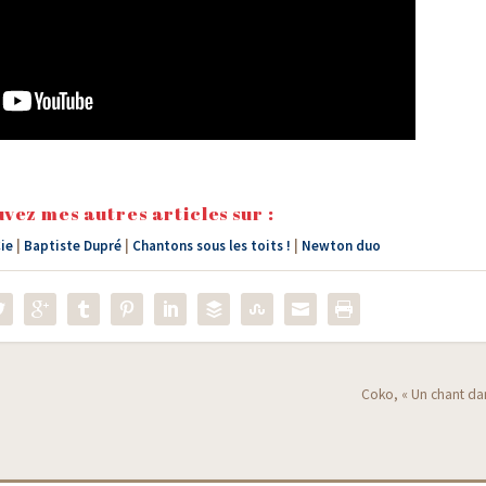
vez mes autres articles sur :
Cie
|
Baptiste Dupré
|
Chantons sous les toits !
|
Newton duo
Coko, « Un chant da