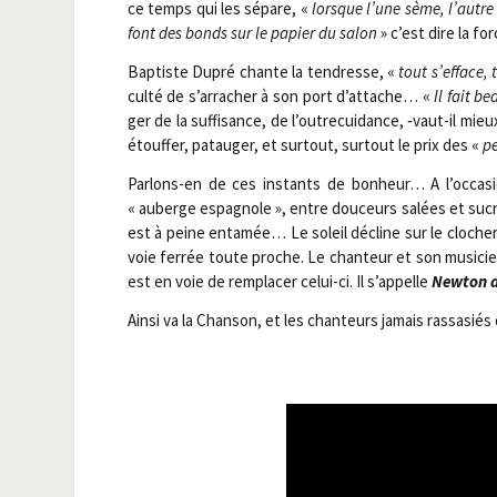
ce temps qui les sépare, «
lorsque l’une sème, l’autre
font des bonds sur le papier du salon
» c’est dire la fo
Bap­tiste Dupré chante la ten­dresse, «
tout s’efface, 
cul­té de s’arracher à son port d’attache… «
Il fait b
ger de la suf­fi­sance, de l’outrecuidance, ‑vaut-il mie
étouf­fer, patau­ger, et sur­tout, sur­tout le prix des «
pe
Par­lons-en de ces ins­tants de bon­heur… A l’occasio
« auberge espa­gnole », entre dou­ceurs salées et suc
est à peine enta­mée… Le soleil décline sur le clo­cher 
voie fer­rée toute proche. Le chan­teur et son musi­c
est en voie de rem­pla­cer celui-ci. Il s’appelle
New­ton 
Ain­si va la Chan­son, et les chan­teurs jamais ras­sa­