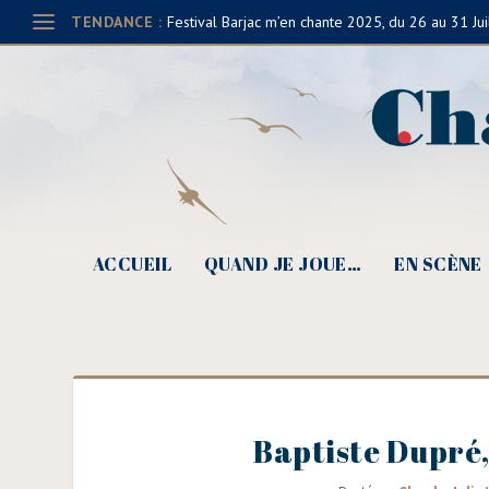
TENDANCE :
Festival Barjac m’en chante 2025, du 26 au 31 Jui
ACCUEIL
QUAND JE JOUE…
EN SCÈNE
Baptiste Dupré,