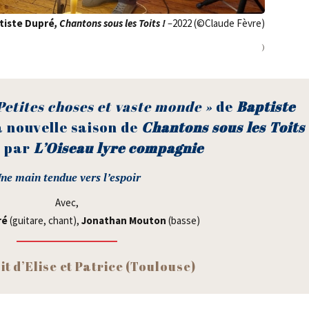
­tiste Dupré
,
Chan­tons sous les Toits !
–
2022 (©Claude Fèvre)
)
Petites choses et vaste monde »
de
Bap­tiste
 nou­velle sai­son de
Chan­tons sous les Toits 
e par
L’Oiseau lyre compagnie
ne main ten­due vers l’espoir
Avec,
ré
(gui­tare, chant),
Jona­than Mou­ton
(basse)
it d’Elise et Patrice (Tou­louse)