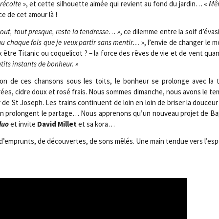
 récolte
», et cette sil­houette aimée qui revient au fond du jar­din… «
Mêm
rce de cet amour là !
tout, tout presque, reste la ten­dresse
… », ce dilemme entre la soif d’évasion
eau chaque fois que je veux par­tir sans men­tir…
», l’envie de chan­ger le 
ux être Tita­nic ou coque­li­cot ? – la force des rêves de vie et de vent qu
tits ins­tants de bonheur. »
n de ces chan­sons sous les toits, le bon­heur se pro­longe avec la tra­
rées, cidre doux et rosé frais. Nous sommes dimanche, nous avons le temp
de St Joseph. Les trains conti­nuent de loin en loin de bri­ser la dou­ceur d
ien pro­longent le par­tage… Nous appre­nons qu’un nou­veau pro­jet de Ba
duo
et invite
David Millet
et sa kora…
siés d’emprunts, de décou­vertes, de sons mêlés. Une main ten­due vers l’e