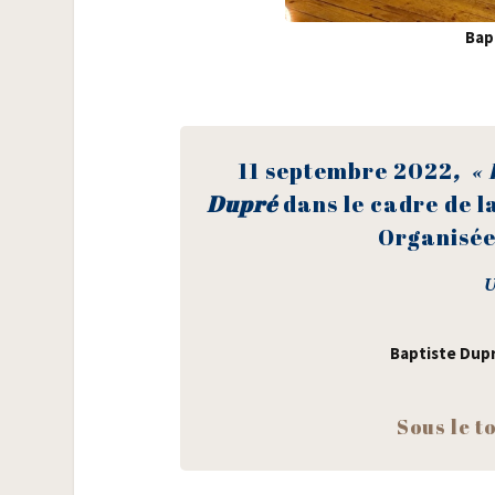
Bap
11 sep­tembre 2022
,
« 
Dupré
dans le cadre de la
Orga­ni­sé
U
Bap­tiste Dup
Sous le to