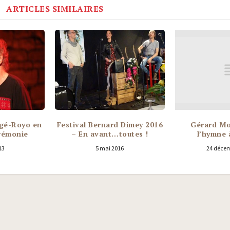
ARTICLES SIMILAIRES
tgé-Royo en
Festival Bernard Dimey 2016
Gérard Mo
rémonie
– En avant…toutes !
l’hymne 
13
5 mai 2016
24 décem