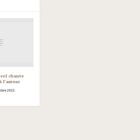
rel chante
à l’amour
bre 2015