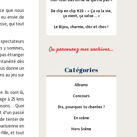
i ce que nous
De clip en clip #20 – « Ça va la vie,
ça vient, ça valse… »
t eu envie de
sse, qui tout
Le Bijou, charme, chic et choc !
 spec­ta­teurs
ous y sommes,
Ou parcourez mes archives...
pas étran­ger
­ta­néi­té dès
 vous donne un
Catégories
ons au jeu sur
Albums
. Ils sont là,
Concours
­lage à 25 kms
han­sons… Quoi
Dis, pourquoi tu chantes ?
t d’un pas­sé
En scène
 de ten­ter de
pari­sienne en
Hors Scène
fille, et tout