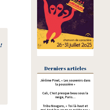
!
Derniers articles
Jérôme Pinel, « Les souvenirs dans
la poussière »
Cali, C’est presque beau sous la
neige, Paris…
Tribu Nougaro, « Toi là-haut et
moi tout bas on ne se quitte pas »