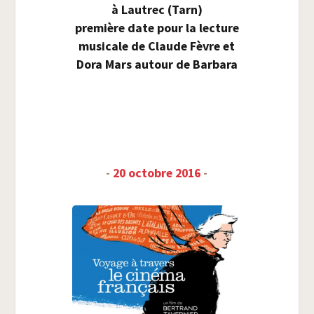
à Lau­trec (Tarn)
pre­mière date pour la lec­ture
musi­cale de Claude Fèvre et
Dora Mars autour de Barbara
-
20 octobre 2016
-