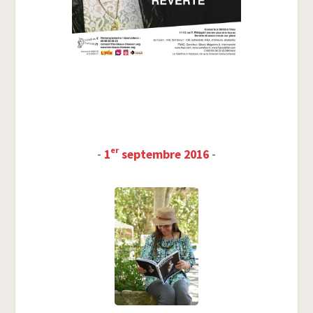
er
-
1
sep­tembre 2016
-