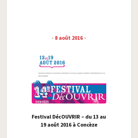
-
8 août 2016
-
Fes­ti­val DécOU­VRIR – du 13 au
19 août 2016 à Concèze