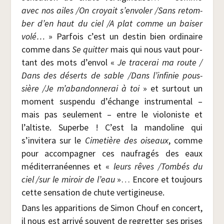
avec nos ailes /​On croyait s’envoler /​Sans retom­
ber d’en haut du ciel /​A plat comme un bai­ser
volé…
» Par­fois c’est un des­tin bien ordi­naire
comme dans
Se quit­ter
mais qui nous vaut pour­
tant des mots d’envol «
Je tra­ce­rai ma route /​
Dans des déserts de sable /​Dans l’infinie pous­
sière /​Je m’abandonnerai à toi
» et sur­tout un
moment sus­pen­du d’échange ins­tru­men­tal –
mais pas seule­ment – entre le vio­lo­niste et
l’altiste. Superbe ! C’est la man­do­line qui
s’invitera sur le
Cime­tière des oiseaux
, comme
pour accom­pa­gner ces nau­fra­gés des eaux
médi­ter­ra­néennes et «
leurs rêves /​Tom­bés du
ciel /​sur le miroir de l’eau
»… Encore et tou­jours
cette sen­sa­tion de chute vertigineuse.
Dans les appa­ri­tions de Simon Chouf en concert,
il nous est arri­vé sou­vent de regret­ter ses prises