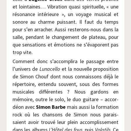
et loin­taines… Vibra­tion qua­si spi­ri­tuelle, « une
réso­nance inté­rieure », un voyage musi­cal et
sonore au charme puis­sant. Il faut du temps
pour s’en arra­cher. Aus­si res­te­rons-nous dans la
salle, pen­dant le chan­ge­ment de pla­teau, pour
que sen­sa­tions et émo­tions ne s’évaporent pas
trop vite.
Com­ment donc s’accomplira le pas­sage entre
l’univers de
Luna­cel­lo
et la nou­velle pro­po­si­tion
de Simon Chouf dont nous connais­sons déjà le
réper­toire, enten­du sou­vent, sous des formes
musi­cales dif­fé­rentes ? Nous gar­dons en
mémoire, outre le solo, le duo gui­tare – accor­
déon avec
Simon Barbe
mais aus­si la for­ma­tion
rock où les chan­sons de Simon nous parais­
saient avoir trou­vé leur plein accom­plis­se­ment
dans les albums
L’Hôtel des fous,
puis
Vola­tils
. Ce