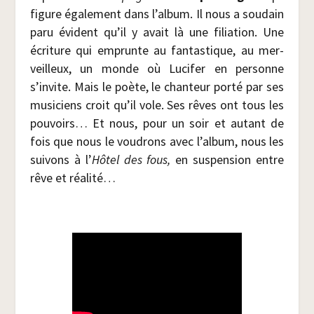
figure éga­le­ment dans l’album. Il nous a sou­dain
paru évident qu’il y avait là une filia­tion. Une
écri­ture qui emprunte au fan­tas­tique, au mer­
veilleux, un monde où Luci­fer en per­sonne
s’invite. Mais le poète, le chan­teur por­té par ses
musi­ciens croit qu’il vole. Ses rêves ont tous les
pou­voirs… Et nous, pour un soir et autant de
fois que nous le vou­drons avec l’album, nous les
sui­vons à l’
Hôtel des fous,
en sus­pen­sion entre
rêve et réalité…