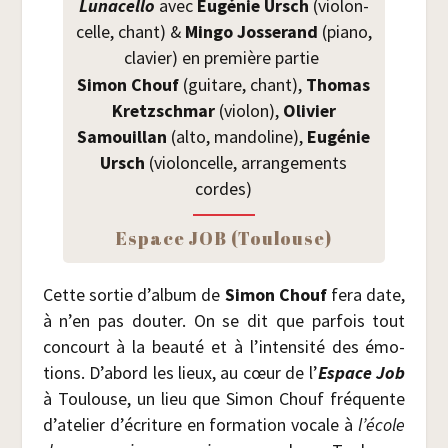
Luna­cel­lo
avec
Eugé­nie Ursch
(vio­lon­
celle, chant) &
Min­go Jos­se­rand
(pia­no,
cla­vier) en pre­mière partie
Simon Chouf
(gui­tare, chant),
Tho­mas
Kretz­sch­mar
(vio­lon),
Oli­vier
Samouillan
(alto, man­do­line),
Eugé­nie
Ursch
(vio­lon­celle, arran­ge­ments
cordes)
Espace JOB (Tou­louse)
Cette sor­tie d’album de
Simon Chouf
fera date,
à n’en pas dou­ter. On se dit que par­fois tout
concourt à la beau­té et à l’intensité des émo­
tions. D’abord les lieux, au cœur de l’
Espace Job
à Tou­louse, un lieu que Simon Chouf fré­quente
d’atelier d’écriture en for­ma­tion vocale à
l’école