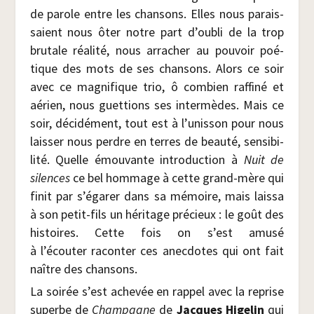
de parole entre les chan­sons. Elles nous parais­
saient nous ôter notre part d’oubli de la trop
bru­tale réa­li­té, nous arra­cher au pou­voir poé­
tique des mots de ses chan­sons. Alors ce soir
avec ce magni­fique trio, ô com­bien raf­fi­né et
aérien, nous guet­tions ses inter­mèdes. Mais ce
soir, déci­dé­ment, tout est à l’unisson pour nous
lais­ser nous perdre en terres de beau­té, sen­si­bi­
li­té. Quelle émou­vante intro­duc­tion à
Nuit de
silences
ce bel hom­mage à cette grand-mère qui
finit par s’égarer dans sa mémoire, mais lais­sa
à son petit-fils un héri­tage pré­cieux : le goût des
his­toires. Cette fois on s’est amu­sé
à l’écouter racon­ter ces anec­dotes qui ont fait
naître des chansons.
La soi­rée s’est ache­vée en rap­pel avec la reprise
superbe de
Cham­pagne
de
Jacques Hige­lin
qui