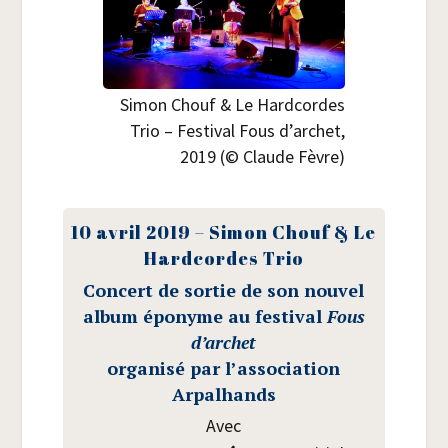
Simon Chouf & Le Hard­cordes
Trio – Fes­ti­val Fous d’archet,
2019 (© Claude Fèvre)
10 avril 2019 – Simon Chouf & Le
Hard­cordes Trio
Concert de sor­tie de son nou­vel
album épo­nyme au fes­ti­val
Fous
d’archet
orga­ni­sé par l’association
Arpalhands
Avec