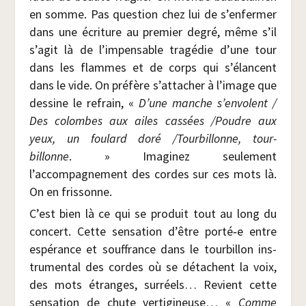
en somme. Pas ques­tion chez lui de s’enfermer
dans une écri­ture au pre­mier degré, même s’il
s’agit là de l’impensable tra­gé­die d’une tour
dans les flammes et de corps qui s’élancent
dans le vide. On pré­fère s’attacher à l’image que
des­sine le refrain, «
D’une manche s’envolent /​
Des colombes aux ailes cas­sées /​Poudre aux
yeux, un fou­lard doré /​Tour­billonne, tour­
billonne
. » Ima­gi­nez seule­ment
l’accompagnement des cordes sur ces mots là.
On en frissonne.
C’est bien là ce qui se pro­duit tout au long du
concert. Cette sen­sa­tion d’être porté‑e entre
espé­rance et souf­france dans le tour­billon ins­
tru­men­tal des cordes où se détachent la voix,
des mots étranges, sur­réels… Revient cette
sen­sa­tion de chute ver­ti­gi­neuse… «
Comme