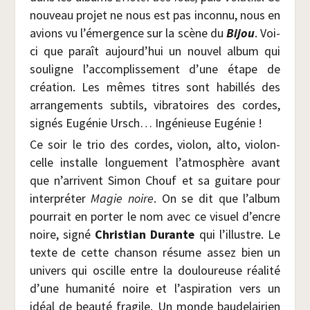
nou­veau pro­jet ne nous est pas incon­nu, nous en
avions vu l’émergence sur la scène du
Bijou
. Voi­
ci que paraît aujourd’hui un nou­vel album qui
sou­ligne l’accomplissement d’une étape de
créa­tion. Les mêmes titres sont habillés des
arran­ge­ments sub­tils, vibra­toires des cordes,
signés Eugé­nie Ursch… Ingé­nieuse Eugénie !
Ce soir le trio des cordes, vio­lon, alto, vio­lon­
celle ins­talle lon­gue­ment l’atmosphère avant
que n’arrivent Simon Chouf et sa gui­tare pour
inter­pré­ter
Magie noire
. On se dit que l’album
pour­rait en por­ter le nom avec ce visuel d’encre
noire, signé
Chris­tian Durante
qui l’illustre. Le
texte de cette chan­son résume assez bien un
uni­vers qui oscille entre la dou­lou­reuse réa­li­té
d’une huma­ni­té noire et l’aspiration vers un
idéal de beau­té fra­gile. Un monde bau­de­lai­rien