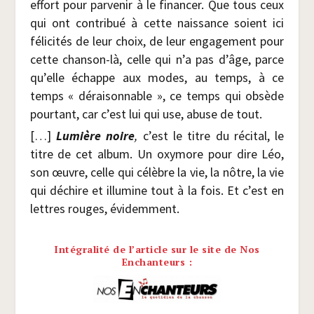
effort pour par­ve­nir à le finan­cer. Que tous ceux
qui ont contri­bué à cette nais­sance soient ici
féli­ci­tés de leur choix, de leur enga­ge­ment pour
cette chan­son-là, celle qui n’a pas d’âge, parce
qu’elle échappe aux modes, au temps, à ce
temps « dérai­son­nable », ce temps qui obsède
pour­tant, car c’est lui qui use, abuse de tout.
[…]
Lumière noire
,
c’est le titre du réci­tal, le
titre de cet album. Un oxy­more pour dire Léo,
son œuvre, celle qui célèbre la vie, la nôtre, la vie
qui déchire et illu­mine tout à la fois. Et c’est en
lettres rouges, évi­dem­ment.
Intégralité de l’article sur le site de Nos
Enchanteurs :