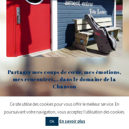
Partager mes coups de cœur, mes émotions,
mes rencontres... dans le domaine de la
Chanson
Claude Fèvre
Ce site utilise des cookies pour vous offrir le meilleur service. En
poursuivant votre navigation, vous acceptez l’utilisation des cookies.
Copyright © 2026
Claude Fèvre | Chanter c'est lancer des balles
| Design
En savoir plus
Ok
centifoliae
|
Mentions légales
|
Contact