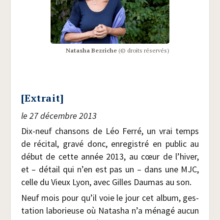
Nata­sha Bez­riche
(© droits réservés)
[Extrait]
le 27 décembre 2013
Dix-neuf chan­sons de Léo Fer­ré, un vrai temps
de réci­tal, gra­vé donc, enre­gis­tré en public au
début de cette année 2013, au cœur de l’hiver,
et – détail qui n’en est pas un – dans une MJC,
celle du Vieux Lyon, avec Gilles Dau­mas au son.
Neuf mois pour qu’il voie le jour cet album, ges­
ta­tion labo­rieuse où Nata­sha n’a ména­gé aucun