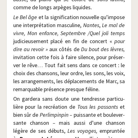
comme de longs arpèges liquides.
Le Bel âge
et la signi­fi­ca­tion nou­velle qu’impose
une inter­pré­ta­tion mas­cu­line,
Nantes
,
Le mal de
vivre, Mon enfance, Sep­tembre /​Quel joli temps
judi­cieu­se­ment pla­cé en fin de concert «
pour
dire au revoir »
aux côtés de
Du bout des lèvres,
invi­ta­tion cette fois à faire silence, pour pré­ser­
ver le rêve… Tout fait sens dans ce concert : le
choix des chan­sons, leur ordre, les sons, les voix,
les arran­ge­ments, les dépla­ce­ments de Marc, sa
remar­quable pré­sence presque féline.
On gar­de­ra sans doute une ten­dresse par­ti­cu­
lière pour la recréa­tion de
Tous les pas­sants
et
bien sûr de
Per­lim­pin­pin –
puis­sante et bou­le­ver­
sante chan­son
–
mais aus­si d’une chan­son
légère de ses débuts,
Les voyages,
emprun­tée