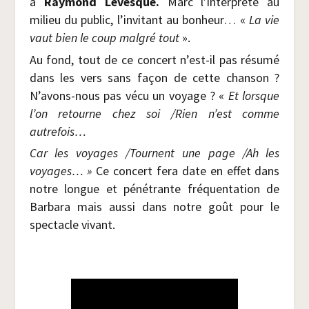
à
Ray­mond Lévesque.
Marc l’interprète au
milieu du public, l’invitant au bon­heur… «
La vie
vaut bien le coup mal­gré tout
».
Au fond, tout de ce concert n’est-il pas résu­mé
dans les vers sans façon de cette chan­son ?
N’avons-nous pas vécu un voyage ? «
Et lorsque
l’on retourne chez soi /​Rien n’est comme
autrefois…
Car les voyages /​Tournent une page /​Ah les
voyages… »
Ce concert fera date en effet dans
notre longue et péné­trante fré­quen­ta­tion de
Bar­ba­ra mais aus­si dans notre goût pour le
spec­tacle vivant.