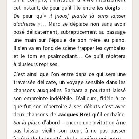
cet ins­tant, de peur qu’il file entre les doigts…
De peur qu’«
il [nous] plante là sans lais­ser
d’adresse
»… Marc se déplace non sans avoir
posé déli­ca­te­ment, subrep­ti­ce­ment au pas­sage
une main sur l’épaule de son frère au pia­no.
Il s’en va en fond de scène frap­per les cym­bales
et le tom en psal­mo­diant… Ce qu’il répè­te­ra
à plu­sieurs reprises.
C’est ain­si que l’on entre dans ce qui sera une
tra­ver­sée déli­cate, un voyage sen­sible dans les
chan­sons aux­quelles Bar­ba­ra a pour­tant lais­sé
son empreinte indé­lé­bile. D’ailleurs, fidèle à ce
que fut son réper­toire à ses débuts c’est avec
deux chan­sons de
Jacques Brel
qu’il enchaîne.
Sur la place
d’abord – encore une invi­ta­tion à ne
pas lais­ser vieillir son cœur, à ne pas pas­ser
à côté de la beau­té, de la lumière qui entre –