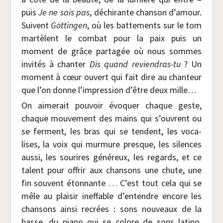
puis
Je ne sais pas
, déchi­rante chan­son d’amour.
Suivent
Göt­tin­gen
, où les bat­te­ments sur le tom
mar­tèlent le com­bat pour la paix puis un
moment de grâce par­ta­gée où nous sommes
invi­tés à chan­ter
Dis quand revien­dras-tu
? Un
moment à cœur ouvert qui fait dire au chan­teur
que l’on donne l’impression d’être deux mille…
On aime­rait pou­voir évo­quer chaque geste,
chaque mou­ve­ment des mains qui s’ouvrent ou
se ferment, les bras qui se tendent, les voca­
lises, la voix qui mur­mure presque, les silences
aus­si, les sou­rires géné­reux, les regards, et ce
talent pour offrir aux chan­sons une chute, une
fin sou­vent éton­nante … C’est tout cela qui se
mêle au plai­sir inef­fable d’entendre encore les
chan­sons ain­si recrées : sons nou­veaux de la
basse, du pia­no qui se colore de sons lati­no,