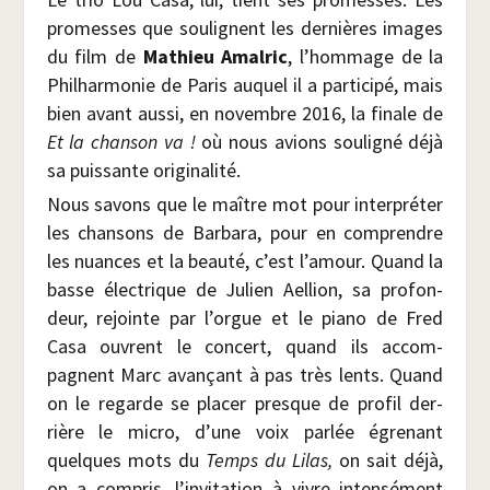
pro­messes que sou­lignent les der­nières images
du film de
Mathieu Amal­ric
, l’hommage de la
Phil­har­mo­nie de Paris auquel il a par­ti­ci­pé, mais
bien avant aus­si, en novembre 2016, la finale de
Et la chan­son va !
où nous avions sou­li­gné déjà
sa puis­sante originalité.
Nous savons que le maître mot pour inter­pré­ter
les chan­sons de Bar­ba­ra, pour en com­prendre
les nuances et la beau­té, c’est l’amour. Quand la
basse élec­trique de Julien Ael­lion, sa pro­fon­
deur, rejointe par l’orgue et le pia­no de Fred
Casa ouvrent le concert, quand ils accom­
pagnent Marc avan­çant à pas très lents. Quand
on le regarde se pla­cer presque de pro­fil der­
rière le micro, d’une voix par­lée égre­nant
quelques mots du
Temps du Lilas,
on sait déjà,
on a com­pris, l’invitation à vivre inten­sé­ment