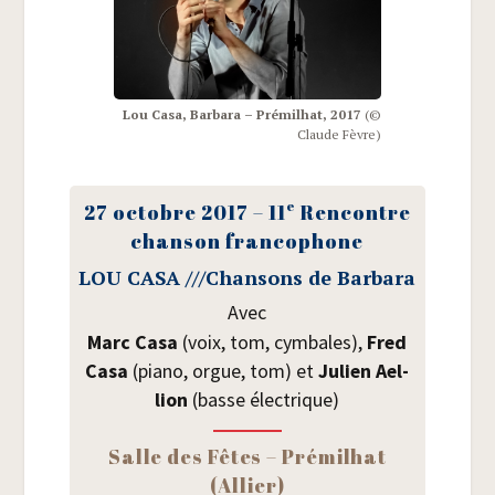
Lou Casa, Bar­ba­ra – Pré­mil­hat, 2017
(©
Claude Fèvre)
e
27 octobre 2017 – 11
Ren­contre
chan­son francophone
LOU CASA /​/​/​Chan­sons de Barbara
Avec
Marc Casa
(voix, tom, cym­bales),
Fred
Casa
(pia­no, orgue, tom) et
Julien Ael­
lion
(basse électrique)
Salle des Fêtes – Pré­mil­hat
(Allier)