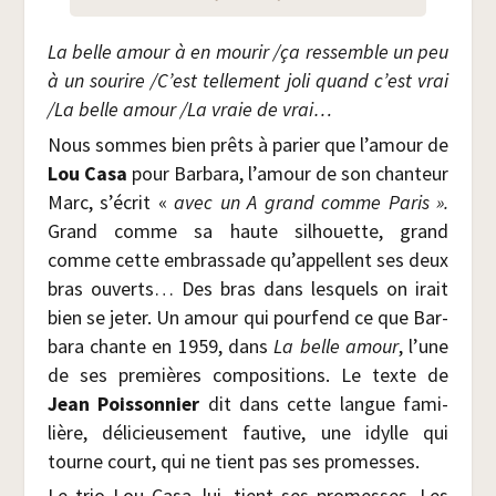
La belle amour à en mou­rir /​ça res­semble un peu
à un sou­rire /​C’est tel­le­ment joli quand c’est vrai
/​La belle amour /​La vraie de vrai…
Nous sommes bien prêts à parier que l’amour de
Lou Casa
pour Bar­ba­ra, l’amour de son chan­teur
Marc, s’écrit «
avec un A grand comme Paris ».
Grand comme sa haute sil­houette, grand
comme cette embras­sade qu’appellent ses deux
bras ouverts… Des bras dans les­quels on irait
bien se jeter. Un amour qui pour­fend ce que Bar­
ba­ra chante en 1959, dans
La belle amour
, l’une
de ses pre­mières com­po­si­tions. Le texte de
Jean Pois­son­nier
dit dans cette langue fami­
lière, déli­cieu­se­ment fau­tive, une idylle qui
tourne court, qui ne tient pas ses promesses.
Le trio Lou Casa, lui, tient ses pro­messes. Les