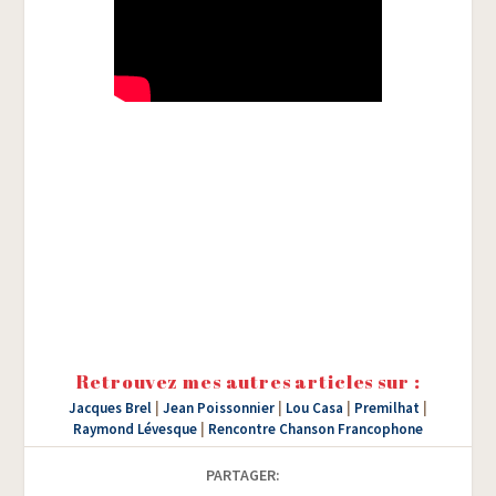
Retrouvez mes autres articles sur :
Jacques Brel
|
Jean Poissonnier
|
Lou Casa
|
Premilhat
|
Raymond Lévesque
|
Rencontre Chanson Francophone
PARTAGER: