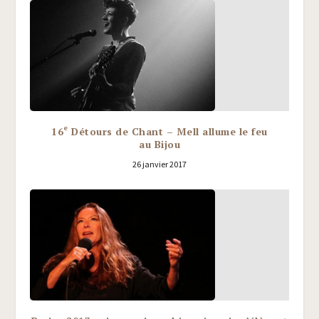
e
16
Détours de Chant – Mell allume le feu
au Bijou
26 janvier 2017