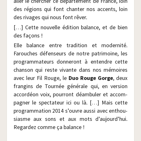
aller le cher­cher ce dépar­te­ment de France, loin
des régions qui font chan­ter nos accents, loin
des rivages qui nous font rêver.
[…] Cette nou­velle édi­tion balance, et de bien
des façons !
Elle balance entre tra­di­tion et moder­ni­té.
Farouches défen­seurs de notre patri­moine, les
pro­gram­ma­teurs don­ne­ront à entendre cette
chan­son qui reste vivante dans nos mémoires
avec leur Fil Rouge, le
Duo Rouge Gorge
, deux
fran­gins de Tour­née géné­rale qui, en ver­sion
accor­déon voix, pour­ront déam­bu­ler et accom­
pa­gner le spec­ta­teur ici ou là. […] Mais cette
pro­gram­ma­tion 2014 s’ouvre aus­si avec enthou­
siasme aux sons et aux mots d’aujourd’hui.
Regar­dez comme ça balance !