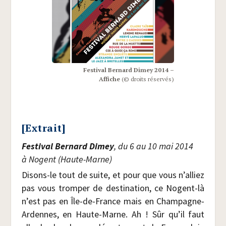
Fes­ti­val Ber­nard Dimey 2014 –
Affiche
(© droits réservés)
[Extrait]
Fes­ti­val Ber­nard Dimey
, du 6 au 10 mai 2014
à Nogent (Haute-Marne)
Disons-le tout de suite, et pour que vous n’alliez
pas vous trom­per de des­ti­na­tion, ce Nogent-là
n’est pas en Île-de-France mais en Cham­pagne-
Ardennes, en Haute-Marne. Ah ! Sûr qu’il faut