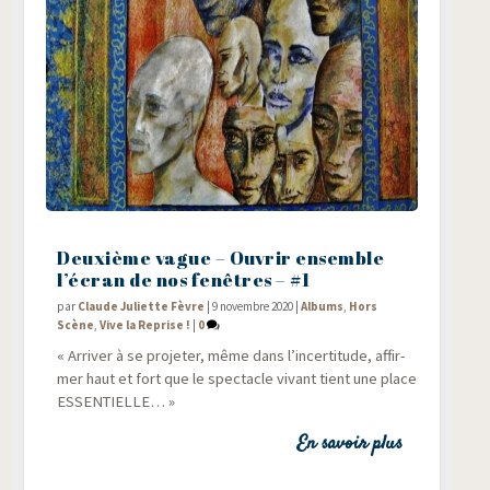
Deuxième vague – Ouvrir ensemble
l’écran de nos fenêtres – #1
par
Claude Juliette Fèvre
|
9 novembre 2020
|
Albums
,
Hors
Scène
,
Vive la Reprise !
|
0
« Arri­ver à se pro­je­ter, même dans l’in­cer­ti­tude, affir­
mer haut et fort que le spec­tacle vivant tient une place
ESSENTIELLE… »
En savoir plus