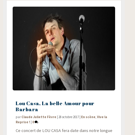
Lou Casa, La belle Amour pour
Barbara
par
Claude Juliette Fèvre
|
28 octobre 2017
|
En scène
,
Vive la
Reprise !
|
0
Ce concert de LOU CASA fera date dans notre longue