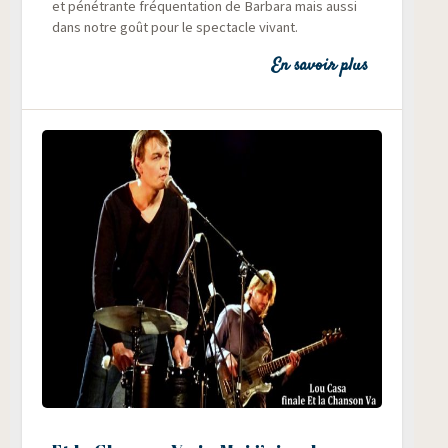
et péné­trante fré­quen­ta­tion de Bar­ba­ra mais aus­si
dans notre goût pour le spec­tacle vivant.
En savoir plus