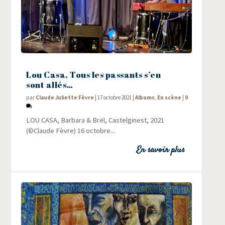
Lou Casa, Tous les passants s’en
sont allés…
par
Claude Juliette Fèvre
|
17 octobre 2021
|
Albums
,
En scène
|
0
LOU CASA, Bar­ba­ra & Brel, Cas­tel­gi­nest, 2021
(©Claude Fèvre) 16 octobre...
En savoir plus