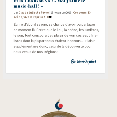
Et la Chanson Va ! « Moi j’aime le
music-hall ! »
par
Claude Juliette Fèvre
|
15 novembre 2016
|
Concours
,
En
scène
,
Vive la Reprise !
|
0
Écrire d’abord sa joie, sa chance d’avoir pu par­ta­ger
ce moment là. Écrire que le lieu, la scène, les lumières,
le son, tout concou­rait au plai­sir de voir ces sept fina­
listes dont la plu­part nous étaient incon­nus… Plai­sir
sup­plé­men­taire donc, celui de la décou­verte pour
nous venus de nos Régions !
En savoir plus