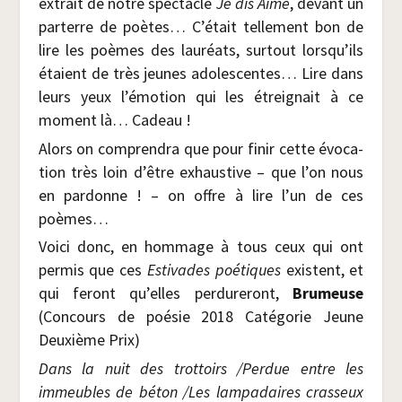
extrait de notre spec­tacle
Je dis Aime
, devant un
par­terre de poètes… C’était tel­le­ment bon de
lire les poèmes des lau­réats, sur­tout lorsqu’ils
étaient de très jeunes ado­les­centes… Lire dans
leurs yeux l’émotion qui les étrei­gnait à ce
moment là… Cadeau !
Alors on com­pren­dra que pour finir cette évo­ca­
tion très loin d’être exhaus­tive – que l’on nous
en par­donne ! – on offre à lire l’un de ces
poèmes…
Voi­ci donc, en hom­mage à tous ceux qui ont
per­mis que ces
Esti­vades poé­tiques
existent, et
qui feront qu’elles per­du­re­ront,
Bru­meuse
(Concours de poé­sie 2018 Caté­go­rie Jeune
Deuxième Prix)
Dans la nuit des trot­toirs /​Per­due entre les
immeubles de béton /​Les lam­pa­daires cras­seux