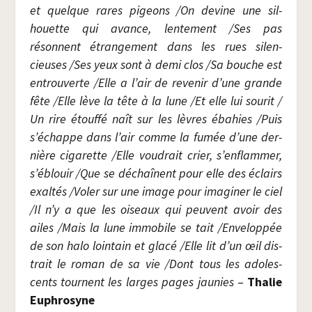
et quelque rares pigeons /​On devine une sil­
houette qui avance, len­te­ment /​Ses pas
résonnent étran­ge­ment dans les rues silen­
cieuses /​Ses yeux sont à demi clos /​Sa bouche est
entrou­verte /​Elle a l’air de reve­nir d’une grande
fête /​Elle lève la tête à la lune /​Et elle lui sou­rit /​
Un rire étouf­fé naît sur les lèvres éba­hies /​Puis
s’échappe dans l’air comme la fumée d’une der­
nière ciga­rette /​Elle vou­drait crier, s’enflammer,
s’éblouir /​Que se déchaînent pour elle des éclairs
exal­tés /​Voler sur une image pour ima­gi­ner le ciel
/​Il n’y a que les oiseaux qui peuvent avoir des
ailes /​Mais la lune immo­bile se tait /​Enveloppée
de son halo loin­tain et gla­cé /​Elle lit d’un œil dis­
trait le roman de sa vie /​Dont tous les ado­les­
cents tournent les larges pages jau­nies
–
Tha­lie
Euphro­syne