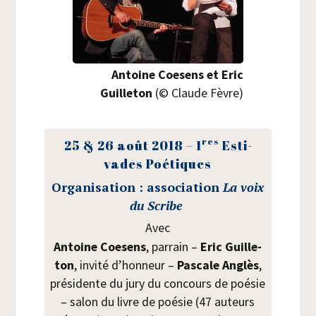
Antoine Coe­sens et Eric
Guille­ton
(© Claude Fèvre)
res
25 & 26 août 2018 – 1
Esti­
vades Poétiques
Orga­ni­sa­tion : asso­cia­tion
La voix
du Scribe
Avec
Antoine Coe­sens
, par­rain –
Eric Guille­
ton
, invi­té d’honneur –
Pas­cale Anglès
,
pré­si­dente du jury du concours de poé­sie
– salon du livre de poé­sie (47 auteurs