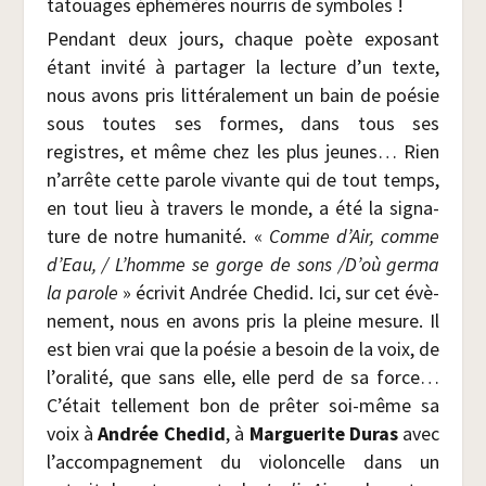
tatouages éphé­mères nour­ris de symboles !
Pen­dant deux jours, chaque poète expo­sant
étant invi­té à par­ta­ger la lec­ture d’un texte,
nous avons pris lit­té­ra­le­ment un bain de poé­sie
sous toutes ses formes, dans tous ses
registres, et même chez les plus jeunes… Rien
n’arrête cette parole vivante qui de tout temps,
en tout lieu à tra­vers le monde, a été la signa­
ture de notre huma­ni­té. «
Comme d’Air, comme
d’Eau, / L’homme se gorge de sons /​D’où ger­ma
la parole
» écri­vit Andrée Che­did. Ici, sur cet évè­
ne­ment, nous en avons pris la pleine mesure. Il
est bien vrai que la poé­sie a besoin de la voix, de
l’oralité, que sans elle, elle perd de sa force…
C’était tel­le­ment bon de prê­ter soi-même sa
voix à
Andrée Che­did
, à
Mar­gue­rite Duras
avec
l’accompagnement du vio­lon­celle dans un