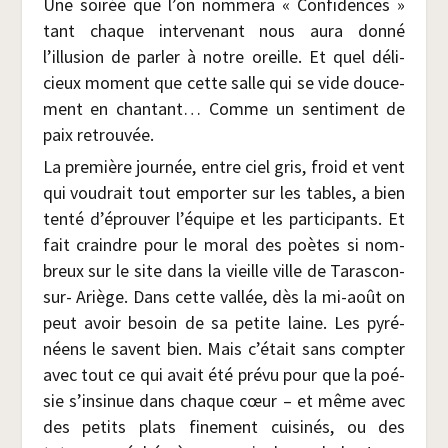
Une soi­rée que l’on nom­me­ra « Confi­dences »
tant chaque inter­ve­nant nous aura don­né
l’illusion de par­ler à notre oreille. Et quel déli­
cieux moment que cette salle qui se vide dou­ce­
ment en chan­tant… Comme un sen­ti­ment de
paix retrouvée.
La pre­mière jour­née, entre ciel gris, froid et vent
qui vou­drait tout empor­ter sur les tables, a bien
ten­té d’éprouver l’équipe et les par­ti­ci­pants. Et
fait craindre pour le moral des poètes si nom­
breux sur le site dans la vieille ville de Taras­con-
sur- Ariège. Dans cette val­lée, dès la mi-août on
peut avoir besoin de sa petite laine. Les pyré­
néens le savent bien. Mais c’était sans comp­ter
avec tout ce qui avait été pré­vu pour que la poé­
sie s’insinue dans chaque cœur – et même avec
des petits plats fine­ment cui­si­nés, ou des