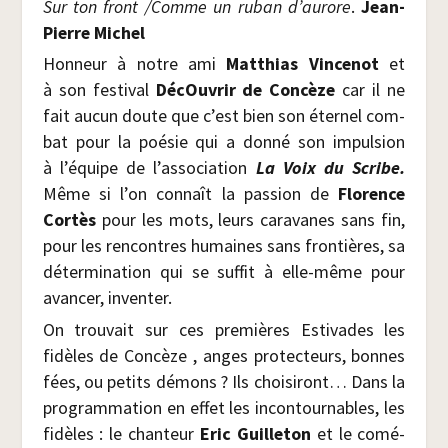
Sur ton front /​Comme un ruban d’au­rore
.
Jean-
Pierre Michel
Hon­neur à notre ami
Mat­thias Vin­ce­not
et
à son fes­ti­val
DécOu­vrir de Concèze
car il ne
fait aucun doute que c’est bien son éter­nel com­
bat pour la poé­sie qui a don­né son impul­sion
à l’équipe de l’association
La Voix du Scribe.
Même si l’on connaît la pas­sion de
Flo­rence
Cor­tès
pour les mots, leurs cara­vanes sans fin,
pour les ren­contres humaines sans fron­tières, sa
déter­mi­na­tion qui se suf­fit à elle-même pour
avan­cer, inventer.
On trou­vait sur ces pre­mières Esti­vades les
fidèles de Concèze , anges pro­tec­teurs, bonnes
fées, ou petits démons ? Ils choi­si­ront… Dans la
pro­gram­ma­tion en effet les incon­tour­nables, les
fidèles : le chan­teur
Eric Guille­ton
et le comé­