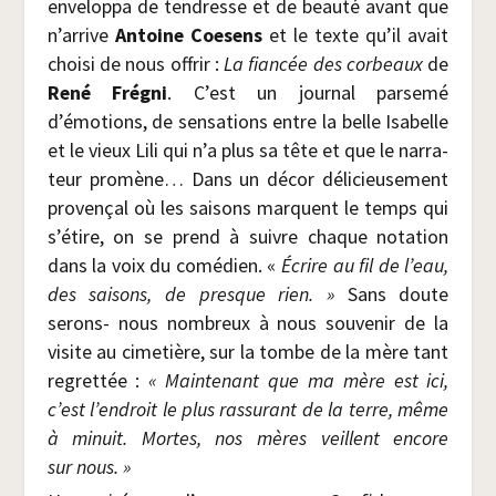
enve­lop­pa de ten­dresse et de beau­té avant que
n’arrive
Antoine Coe­sens
et le texte qu’il avait
choi­si de nous offrir :
La fian­cée des cor­beaux
de
René Fré­gni
. C’est un jour­nal par­se­mé
d’émotions, de sen­sa­tions entre la belle Isa­belle
et le vieux Lili qui n’a plus sa tête et que le nar­ra­
teur pro­mène… Dans un décor déli­cieu­se­ment
pro­ven­çal où les sai­sons marquent le temps qui
s’étire, on se prend à suivre chaque nota­tion
dans la voix du comé­dien. «
Écrire au fil de l’eau,
des sai­sons, de presque rien. »
Sans doute
serons- nous nom­breux à nous sou­ve­nir de la
visite au cime­tière, sur la tombe de la mère tant
regret­tée :
« Main­te­nant que ma mère est ici,
c’est l’en­droit le plus ras­su­rant de la terre, même
à minuit. Mortes, nos mères veillent encore
sur nous. »