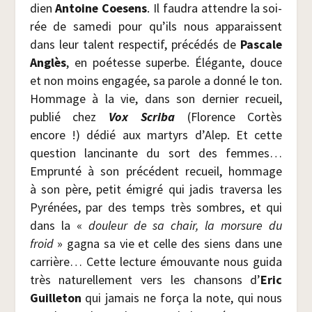
dien
Antoine Coe­sens
. Il fau­dra attendre la soi­
rée de same­di pour qu’ils nous appa­raissent
dans leur talent res­pec­tif, pré­cé­dés de
Pas­cale
Anglès
, en poé­tesse superbe. Élé­gante, douce
et non moins enga­gée, sa parole a don­né le ton.
Hom­mage à la vie, dans son der­nier recueil,
publié chez
Vox Scri­ba
(Flo­rence Cor­tès
encore !) dédié aux mar­tyrs d’Alep. Et cette
ques­tion lan­ci­nante du sort des femmes…
Emprun­té à son pré­cé­dent recueil, hom­mage
à son père, petit émi­gré qui jadis tra­ver­sa les
Pyré­nées, par des temps très sombres, et qui
dans la «
dou­leur de sa chair, la mor­sure du
froid
» gagna sa vie et celle des siens dans une
car­rière… Cette lec­ture émou­vante nous gui­da
très natu­rel­le­ment vers les chan­sons d’
Eric
Guille­ton
qui jamais ne for­ça la note, qui nous