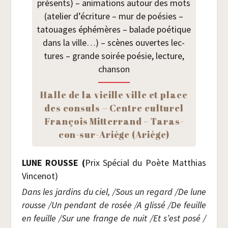
pré­sents) – ani­ma­tions autour des mots
(ate­lier d’écriture – mur de poé­sies –
tatouages éphé­mères – balade poé­tique
dans la ville…) – scènes ouvertes lec­
tures – grande soi­rée poé­sie, lec­ture,
chanson
Halle de la vieille ville et place
des consuls – Centre cultu­rel
Fran­çois Mit­ter­rand – Taras­
con-sur-Ariège (Ariège)
LUNE ROUSSE (
Prix Spé­cial du Poète Mat­thias
Vincenot)
Dans les jar­dins du ciel, /​Sous un regard /​De lune
rousse /​Un pen­dant de rosée /​A glis­sé /​De feuille
en feuille /​Sur une frange de nuit /​Et s’est posé /​