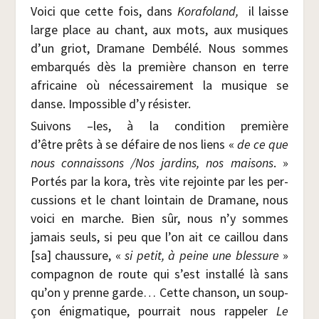
Voi­ci que cette fois, dans
Kora­fo­land,
il laisse
large place au chant, aux mots, aux musiques
d’un griot, Dra­mane Dem­bé­lé. Nous sommes
embar­qués dès la pre­mière chan­son en terre
afri­caine où néces­sai­re­ment la musique se
danse. Impos­sible d’y résister.
Sui­vons –les, à la condi­tion pre­mière
d’être prêts à se défaire de nos liens «
de ce que
nous connais­sons /​Nos jar­dins, nos mai­sons
. »
Por­tés par la kora, très vite rejointe par les per­
cus­sions et le chant loin­tain de Dra­mane, nous
voi­ci en marche. Bien sûr, nous n’y sommes
jamais seuls, si peu que l’on ait ce caillou dans
[sa] chaus­sure, «
si petit, à peine une bles­sure
»
com­pa­gnon de route qui s’est ins­tal­lé là sans
qu’on y prenne garde… Cette chan­son, un soup­
çon énig­ma­tique, pour­rait nous rap­pe­ler
Le