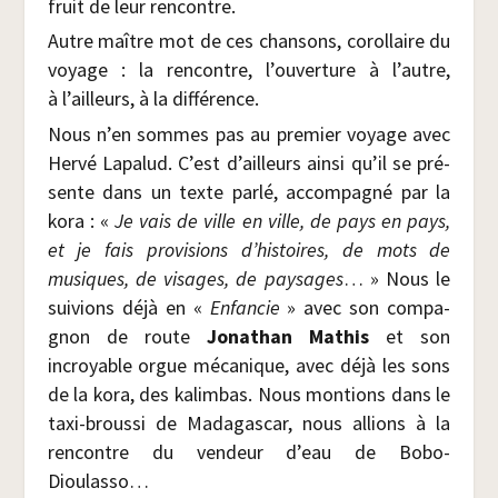
fruit de leur rencontre.
Autre maître mot de ces chan­sons, corol­laire du
voyage : la ren­contre, l’ouverture à l’autre,
à l’ailleurs, à la différence.
Nous n’en sommes pas au pre­mier voyage avec
Her­vé Lapa­lud. C’est d’ailleurs ain­si qu’il se pré­
sente dans un texte par­lé, accom­pa­gné par la
kora : «
Je vais de ville en ville, de pays en pays,
et je fais pro­vi­sions d’histoires, de mots de
musiques, de visages, de pay­sages
… » Nous le
sui­vions déjà en «
Enfan­cie
» avec son com­pa­
gnon de route
Jona­than Mathis
et son
incroyable orgue méca­nique, avec déjà les sons
de la kora, des kalim­bas. Nous mon­tions dans le
taxi-brous­si de Mada­gas­car, nous allions à la
ren­contre du ven­deur d’eau de Bobo-
Dioulasso…