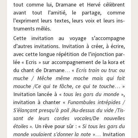
tout comme lui, Dra­mane et Her­vé célèbrent
avant tout l’amitié, le par­tage, comme
l’expriment leurs textes, leurs voix et leurs ins­
tru­ments mêlés.
Cette invi­ta­tion au voyage s’accompagne
d’autres invi­ta­tions. Invi­ta­tion à créer, à écrire,
avec cette longue répé­ti­tion de l’injonction par­
lée « Ecris » sur accom­pa­gne­ment de la kora et
du chant de Dra­mane… «
Ecris train ou truc ou
muche / Mêche même moche mais qui fait
mouche /​Ce qui te fâche, ce qui te touche
… »
Invi­ta­tion lan­cée à «
tous les gars du monde
»,
invi­ta­tion à chan­ter «
Funam­bules intré­pides /​
S’élançant presqu’à poil /​Au-des­sus du vide /​Tis­
sant de leurs cordes vocales/​De nou­velles
étoiles ».
Un rêve pour sûr : «
Si tous les gars du
monde vou­laient s’donner la note
»… Invi­ta­tion