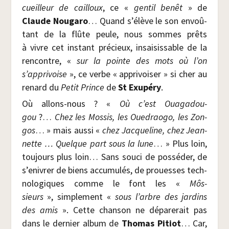
cueilleur de cailloux
, ce «
gen­til benêt
» de
Claude Nou­ga­ro
… Quand s’élève le son envoû­
tant de la flûte peule, nous sommes prêts
à vivre cet ins­tant pré­cieux, insai­sis­sable de la
ren­contre, «
sur la pointe des mots où l’on
s’apprivoise
», ce verbe « appri­voi­ser » si cher au
renard du
Petit Prince
de
St Exu­pé­ry
.
Où allons-nous ? «
Où c’est Oua­ga­dou­
gou
?…
Chez les Mos­sis, les Oue­drao­go, les Zon­
gos
… » mais aus­si «
chez Jac­que­line, chez Jean­
nette … Quelque part sous la lune
… » Plus loin,
tou­jours plus loin… Sans sou­ci de pos­sé­der, de
s’enivrer de biens accu­mu­lés, de prouesses tech­
no­lo­giques comme le font les «
Môs­
sieurs
», sim­ple­ment «
sous l’arbre des jar­dins
des amis
». Cette chan­son ne dépa­re­rait pas
dans le der­nier album de
Tho­mas Pitiot
… Car,