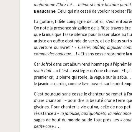
major­dome /​Chez lui … même si notre his­toire paraît 
Beau­carne
. Celui qui n’a ces­sé de vou­loir reboi­ser
La gui­tare, fidèle com­pagne de Jofroi, s’est entou­r
On note la pré­sence sin­gu­lière de la flûte tra­ver­si
que la musique fasse silence pour lais­ser place au f
artiste en quête obs­ti­née de verts, et de bleus sur­tou
ouver­ture du livret ?
« Cise­ler, affû­ter, aigui­ser
comme des cadeaux…
! » Et sans cesse reprendre la m
Car Jofroi dans cet album rend hom­mage à l’éphémère, à 
avoir l’air…
» C’est aus­si léger qu’une chan­son. Et ça 
pre­mier cri, la pierre qui roule, la vague sur le sable
le jas­min au jar­din, comme livre ouvert sur le prin­te
C’est pour­quoi sans cesse le chan­teur se remet à l’o
d’une chan­son ! – pour dire la beau­té d’une terre que
gly­cines. Pour chan­ter la vie qui va, celle de nos peti
résis­tance à «
la jalou­sie, aux quo­li­bets, la méchan­ce­
sages de bout du monde ou de tout près, les «
cour­
petite case
»…