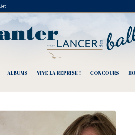
llet
ALBUMS
VIVE LA REPRISE !
CONCOURS
HO
reusement y a des chansons »
e Juliette Fèvre
|
26 décembre 2018
|
Albums
|
0