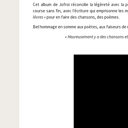
Cet album de Jofroi récon­ci­lie la légè­re­té avec la 
course sans fin, avec l’écriture qui empri­sonne les 
lèvres
» pour en faire des chan­sons, des poèmes.
Bel hom­mage en somme aux poètes, aux fai­seurs de r
«
Heu­reu­se­ment y a des chan­sons e