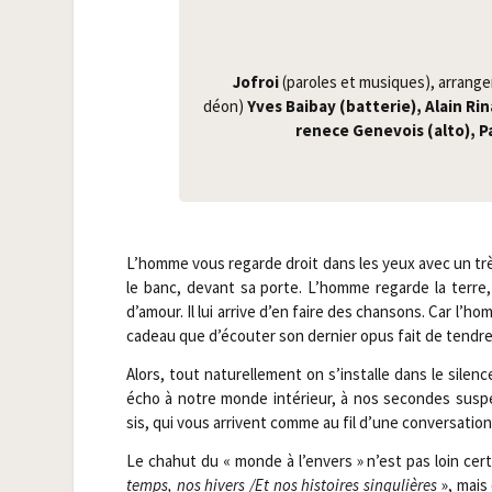
Jofroi
(paroles et musiques), arran­ge
déon)
Yves Bai­bay (bat­te­rie), Alain Ri
re­nece Gene­vois (alto), 
L’homme vous regarde droit dans les yeux avec un très l
le banc, devant sa porte. L’homme regarde la terre, la
d’amour. Il lui arrive d’en faire des chan­sons. Car 
cadeau que d’écouter son der­nier opus fait de ten­dre
Alors, tout natu­rel­le­ment on s’installe dans le sile
écho à notre monde inté­rieur, à nos secondes sus­p
sis, qui vous arrivent comme au fil d’une conver­sa­tion 
Le cha­hut du « monde à l’envers » n’est pas loin cer
temps, nos hivers /​Et nos his­toires sin­gu­lières
», mais