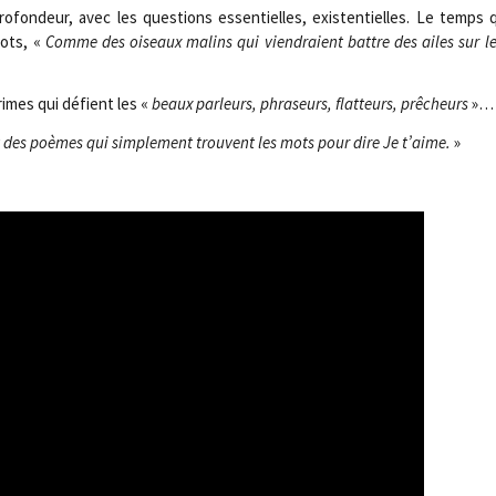
pro­fon­deur, avec les ques­tions essen­tielles, exis­ten­tielles. Le temps
mots, «
Comme des oiseaux malins qui vien­draient battre des ailes sur l
imes qui défient les «
beaux
par­leurs, phra­seurs, flat­teurs, prê­cheurs
»…
t des poèmes qui sim­ple­ment trouvent les mots pour dire Je t’aime.
»