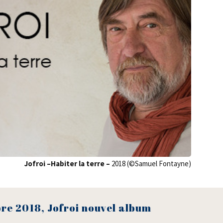
Jofroi –Habi­ter la terre –
2018 (©Samuel Fontayne)
e 2018, Jofroi nou­vel album