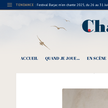
TENDANCE :
Festival Barjac m’en chante 2025, du 26 au 31 Jui
ACCUEIL
QUAND JE JOUE…
EN SCÈNE
Jofroi, « Heu
Posté par
Claud