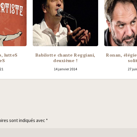
p, lutteS
Babilotte chante Reggiani,
Ronan, élégie
teS
deuxième !
soli
21
14 janvier 2014
27 jui
oires sont indiqués avec
*