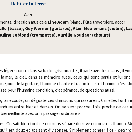
Habi­ter la terre
Avec
­ments, direc­tion musi­cale
Line Adam
(pia­no, flûte tra­ver­sière, accor­
nal­lo (basse), Guy Wer­ner (gui­tares), Alain Meu­le­mans (vio­lon), La
Pau­line Leblond (trom­pette), Auré­lie Gou­daer (chœurs)
éger sou­rire dans sa barbe gri­son­nante ; il parle avec les mains ; il vo
 mer, le ciel, dans sa mémoire aus­si, ceux qui sont par­tis et lui ont l
l’homme joue de la gui­tare, l’homme chante et raconte… Cet homme c’est
J
sse pour l’humaine condi­tion, d’espérance, de ques­tions aussi.
nce, on écoute, on déguste ces chan­sons qui ras­surent. Car elles font iné
en­dues entre hier et demain. On se sent proche, très proche de ces m
bien­veillante avec un « pas­sa­ger ordinaire ».
tes. On sait bien tout ce qui nous sépare du rêve qui ouvre l’album, «
Mê
 qu’il est doux et apai­sant d’y son­ger. Sim­ple­ment son­ger à ce «
petit r