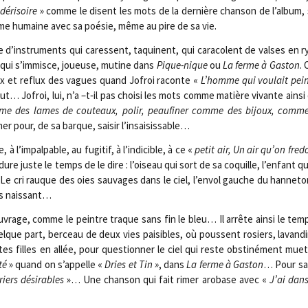
déri­soire
» comme le disent les mots de la der­nière chan­son de l’album,
 l’âme humaine avec sa poé­sie, même au pire de sa vie.
ée d’instruments qui caressent, taquinent, qui cara­colent de valses en ry
ère qui s’immisce, joueuse, mutine dans
Pique-nique
ou
La ferme à Gas­ton
. 
lux et reflux des vagues quand Jofroi raconte «
L’homme qui vou­lait pei
t… Jofroi, lui, n’a –t‑il pas choi­si les mots comme matière vivante ain­si q
 comme des lames de cou­teaux, polir, peau­fi­ner comme des bijoux, comm
er pour, de sa barque, sai­sir l’insaisissable…
l’impalpable, au fugi­tif, à l’indicible, à ce «
petit air, Un air qu’on fre
dure juste le temps de le dire : l’oiseau qui sort de sa coquille, l’enfant 
… Le cri rauque des oies sau­vages dans le ciel, l’envol gauche du han­ne­to
mps naissant…
uvrage, comme le peintre traque sans fin le bleu… Il arrête ain­si le tem
lque part, ber­ceau de deux vies pai­sibles, où poussent rosiers, lavan­din
tes filles en allée, pour ques­tion­ner le ciel qui reste obs­ti­né­ment muet
té
» quand on s’appelle «
Dries et Tin »
, dans
La ferme à Gas­ton
… Pour sa
riers dési­rables
»… Une chan­son qui fait rimer aro­base avec «
J’ai dan