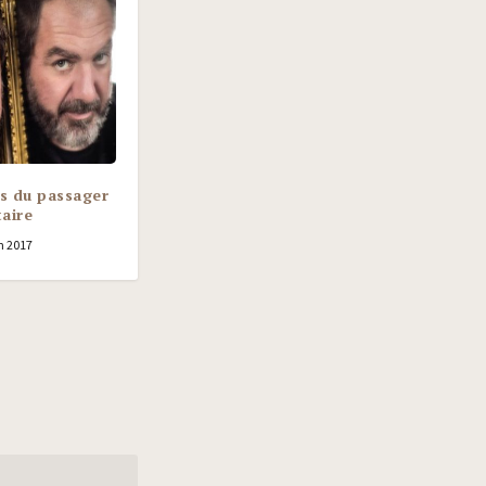
s du passager
taire
n 2017