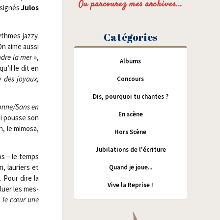
Ou parcourez mes archives...
 signés
Julos
Catégories
thmes jaz­zy.
On aime aus­si
ndre la mer
»,
Albums
u’il le dit en
e des joyaux,
Concours
Dis, pourquoi tu chantes ?
donne/​Sans en
En scène
qui pousse son
n, le mimo­sa,
Hors Scène
Jubilations de l'écriture
ps – le temps
, lau­riers et
Quand je joue...
. Pour dire la
Vive la Reprise !
luer les mes­
s le cœur une