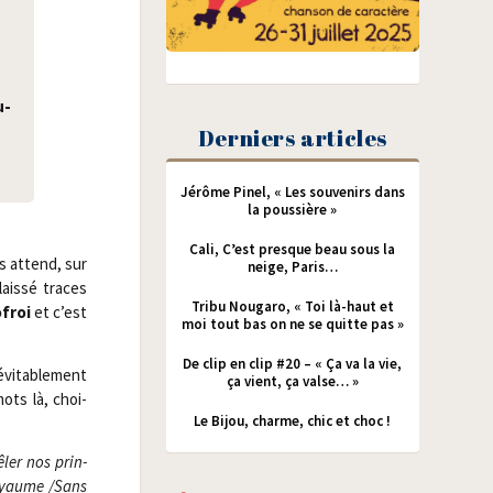
u­
Derniers articles
Jérôme Pinel, « Les souvenirs dans
la poussière »
Cali, C’est presque beau sous la
us attend, sur
neige, Paris…
ais­sé traces
Tribu Nougaro, « Toi là-haut et
ofroi
et c’est
moi tout bas on ne se quitte pas »
De clip en clip #20 – « Ça va la vie,
vi­ta­ble­ment
ça vient, ça valse… »
ots là, choi­
Le Bijou, charme, chic et choc !
ler nos prin­
oyaume /​Sans