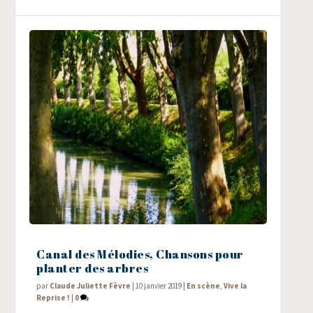
Canal des Mélodies, Chansons pour
planter des arbres
par
Claude Juliette Fèvre
|
10 janvier 2019
|
En scène
,
Vive la
Reprise !
|
0