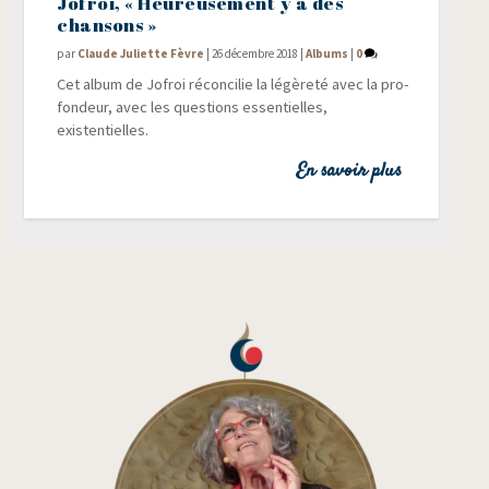
Jofroi, « Heureusement y a des
chansons »
par
Claude Juliette Fèvre
|
26 décembre 2018
|
Albums
|
0
Cet album de Jofroi récon­ci­lie la légè­re­té avec la pro­
fon­deur, avec les ques­tions essen­tielles,
existentielles.
En savoir plus