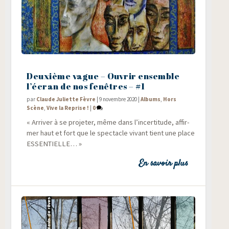
Deuxième vague – Ouvrir ensemble
l’écran de nos fenêtres – #1
par
Claude Juliette Fèvre
|
9 novembre 2020
|
Albums
,
Hors
Scène
,
Vive la Reprise !
|
0
« Arri­ver à se pro­je­ter, même dans l’in­cer­ti­tude, affir­
mer haut et fort que le spec­tacle vivant tient une place
ESSENTIELLE… »
En savoir plus