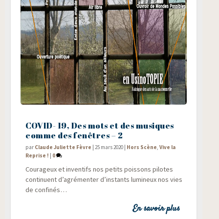
COVID- 19, Des mots et des musiques
comme des fenêtres – 2
par
Claude Juliette Fèvre
|
25 mars 2020
|
Hors Scène
,
Vive la
Reprise !
|
0
Cou­ra­geux et inven­tifs nos petits pois­sons pilotes
conti­nuent d’agrémenter d’instants lumi­neux nos vies
de confinés…
En savoir plus