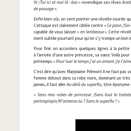
lit /​Toi ici et moi là –bas
» reven­dique ses rêves éro­
de pas­sage
».
Enfin bien sûr, on sent poin­ter une révolte sourde qu
L’attaque est clai­re­ment ciblée contre «
Ce paon /​Soi-
capable de vous lais­ser «
en lam­beaux
». Cette révolt
ment sub­tile pour­tant pour qu’on s’y trompe un bon 
Pour finir on accor­de­ra quelques lignes à la petite
à l’arrivée d’une autre prin­cesse, sa sœur. Voi­là pou
prin­temps «
Pour tuer le temps j’ai un amant /​je l’aime
C’est dire qu’avec Mar­jo­laine Pié­mont il ne faut pas s
femme debout dans sa robe noire, domi­nant un très b
jamais, il faut aller
Au-delà du super­flu,
titre épo­nyme 
«
Sans mes robes de prin­cesse /​Sans tout le tra­la­
perlimpinpin/​M’aimeras-tu ? Sans le super­flu
? »