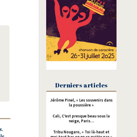
Derniers articles
Jérôme Pinel, « Les souvenirs dans
la poussière »
Cali, C’est presque beau sous la
neige, Paris…
s.
Tribu Nougaro, « Toi là-haut et
le
moi tout bas on ne se quitte pas »