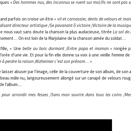
tiques «
Des hommes nus, des incon­nus se ruent sur moi/​Ils ne sont pas sa
and par­fois on croise un être «
vil et car­nas­sier, dents de velours et ma
disant direc­teur artis­tique /​Se pava­nant ô vic­toire /​Vic­toire de la musiqu
e nous vaut sans doute la chan­son la plus auda­cieuse, titrée
La sol do
moment… On est loin de la Mar­jo­laine de la chan­son aimée du soldat…
 fille, « Une
belle au bois dor­mant /​Entre papa et maman
» ron­gée pa
r l’orée d’une vie. Et pour la fin elle donne sa voix à une vieille femme d
 à perdre la rai­son /​Alz­hei­mer c’est son pré­nom
… »
e lais­ser abu­ser par l’image, celle de la cou­ver­ture de son album, de son 
eau mâle nu, lan­gou­reu­se­ment allon­gé sur un cana­pé de velours ro
de l’album
…
la pour arron­dir mes fesses /​Sans mon sou­rire dans tous les coins /​M