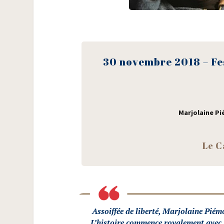
30 novembre 2018 – Fes­
Mar­jo­laine P
Le C
Assoif­fée de liber­té, Mar­jo­laine Pié
L’histoire com­mence roya­le­ment avec 