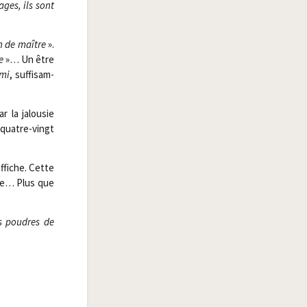
ges, ils sont
in de maître
».
e
»… Un être
 mi
, suf­fi­sam­
r la jalou­sie
e quatre-vingt
affiche. Cette
uge… Plus que
es poudres de