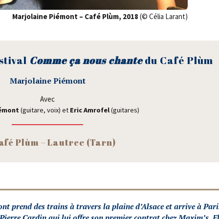
Mar­jo­laine Pié­mont – Café Plùm, 2018
(© Célia Larant)
ti­val
Comme ça nous chante
du Café Plùm
Mar­jo­laine Piémont
Avec
ié­mont
(gui­tare, voix) et
Eric
Amro­fel
(gui­tares)
afé Plùm – Lau­trec (Tarn)
­mont prend des trains à tra­vers la plaine d’Alsace et arrive à Pari
Pierre Car­din qui lui offre son pre­mier contrat chez Maxim’s. El