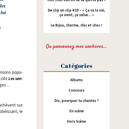
les
De clip en clip #20 – « Ça va la vie,
 lui
ça vient, ça valse… »
Le Bijou, charme, chic et choc !
t
Ou parcourez mes archives...
Catégories
han­sons popu­
i clôt
Les sen­
Albums
vages…
Concours
Dis, pourquoi tu chantes ?
’achèvent sur
obéis­sant, le
En scène
Hors Scène