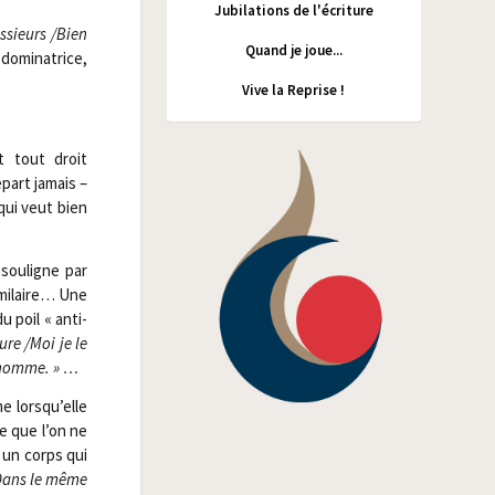
Jubilations de l'écriture
­sieurs /​Bien
Quand je joue...
domi­na­trice,
Vive la Reprise !
t tout droit
épart jamais –
qui veut bien
sou­ligne par
mi­laire… Une
u poil « anti-
ure /​Moi je le
n homme. » …
e lorsqu’elle
le que l’on ne
 un corps qui
/​Dans le même