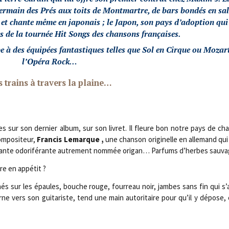
er­main des Prés aux toits de Mont­martre, de bars bon­dés en sal
n, et chante même en japo­nais ; le Japon, son pays d’adoption qui
rs de la tour­née Hit Songs des chan­sons françaises.
ipe à des équi­pées fan­tas­tiques telles que Sol en Cirque ou Mozar
l’Opéra Rock…
 trains à tra­vers la plaine…
les sur son der­nier album, sur son livret. Il fleure bon notre pays de c
m­po­si­teur,
Fran­cis Lemarque ,
une chan­son ori­gi­nelle en alle­mand qu
plante odo­ri­fé­rante autre­ment nom­mée ori­gan… Par­fums d’herbes sau
re en appétit ?
hés sur les épaules, bouche rouge, four­reau noir, jambes sans fin qui s
e vers son gui­ta­riste, tend une main auto­ri­taire pour qu’il y dépose, 