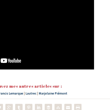
vez mes autres articles sur :
rancis Lemarque
|
Lautrec
|
Marjolaine Piémont