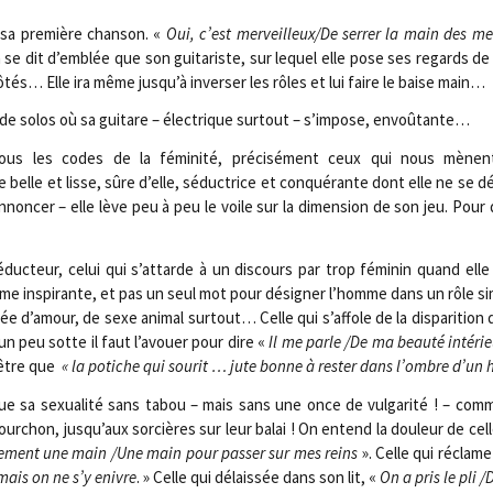
 sa pre­mière chan­son. «
Oui, c’est merveilleux/​De ser­rer la main des mes
se dit d’emblée que son gui­ta­riste, sur lequel elle pose ses regards de 
côtés… Elle ira même jusqu’à inver­ser les rôles et lui faire le baise main…
s de solos où sa gui­tare – élec­trique sur­tout – s’impose, envoûtante…
 tous les codes de la fémi­ni­té, pré­ci­sé­ment ceux qui nous mènen
belle et lisse, sûre d’elle, séduc­trice et conqué­rante dont elle ne se d
on­cer – elle lève peu à peu le voile sur la dimen­sion de son jeu. Pour 
duc­teur, celui qui s’attarde à un dis­cours par trop fémi­nin quand elle 
e ins­pi­rante, et pas un seul mot pour dési­gner l’homme dans un rôle si
d’amour, de sexe ani­mal sur­tout… Celle qui s’affole de la dis­pa­ri­tion d
 un peu sotte il faut l’avouer pour dire «
Il me parle /​De ma beau­té inté­rie
’être que
« la potiche qui sou­rit … jute bonne à res­ter dans l’ombre d’u
sa sexua­li­té sans tabou – mais sans une once de vul­ga­ri­té ! – comm
i­four­chon, jusqu’aux sor­cières sur leur balai ! On entend la dou­leur de cel
e­ment une main /​Une main pour pas­ser sur mes reins
». Celle qui réclame
amais on ne s’y enivre
. » Celle qui délais­sée dans son lit, «
On a pris le pli 