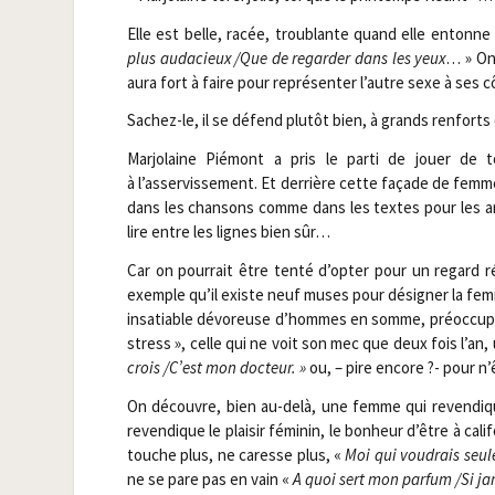
Elle est belle, racée, trou­blante quand elle entonne
plus auda­cieux /​Que de regar­der dans les yeux
… » On 
aura fort à faire pour repré­sen­ter l’autre sexe à ses 
Sachez-le, il se défend plu­tôt bien, à grands ren­fort
Mar­jo­laine Pié­mont a pris le par­ti de jouer de
à l’asservissement. Et der­rière cette façade de femme 
dans les chan­sons comme dans les textes pour les ann
lire entre les lignes bien sûr…
Car on pour­rait être ten­té d’opter pour un regard ré
exemple qu’il existe neuf muses pour dési­gner la femm
insa­tiable dévo­reuse d’hommes en somme, pré­oc­cu­pée 
stress », celle qui ne voit son mec que deux fois l’an,
crois /​C’est mon doc­teur. »
ou, – pire encore ?- pour n
On découvre, bien au-delà, une femme qui reven­dique 
reven­dique le plai­sir fémi­nin, le bon­heur d’être à cal
touche plus, ne caresse plus, «
Moi qui vou­drais seul
ne se pare pas en vain «
A quoi sert mon par­fum /​Si j