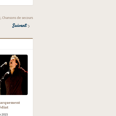
er, Chansons de secours
Suivant
arquement
diat
n 2015