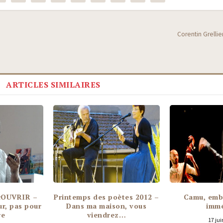
Corentin Grelli
ARTICLES SIMILAIRES
écOUVRIR –
Printemps des poètes 2012 –
Camu, emb
ur, pas pour
Dans ma maison, vous
immé
re
viendrez…
17 jui