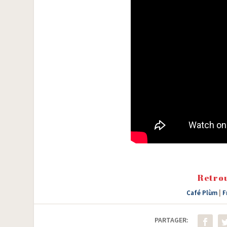
Retrou
Café Plùm
|
F
PARTAGER: