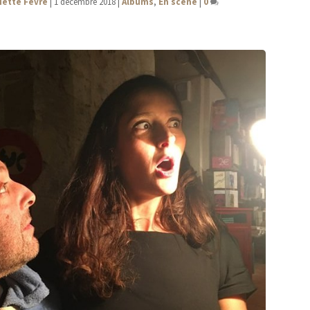
iette Fèvre
|
1 décembre 2018
|
Albums
,
En scène
|
0