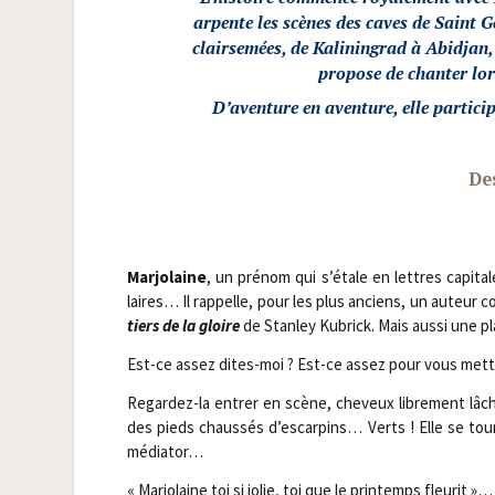
arpente les scènes des caves de Saint G
clair­se­mées, de Kali­nin­grad à Abid­ja
pro­pose de chan­ter lo
D’aventure en aven­ture, elle par­ti­c
Des
Mar­jo­laine
, un pré­nom qui s’étale en lettres capi­ta
laires… Il rap­pelle, pour les plus anciens, un auteur co
tiers de la gloire
de Stan­ley Kubrick. Mais aus­si une 
Est-ce assez dites-moi ? Est-ce assez pour vous mett
Regar­dez-la entrer en scène, che­veux libre­ment lâc
des pieds chaus­sés d’escarpins… Verts ! Elle se tourn
médiator…
« Mar­jo­laine toi si jolie, toi que le prin­temps fleurit »…