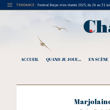
TENDANCE :
Festival Barjac m’en chante 2025, du 26 au 31 Jui
ACCUEIL
QUAND JE JOUE…
EN SCÈNE
Marjolaine 