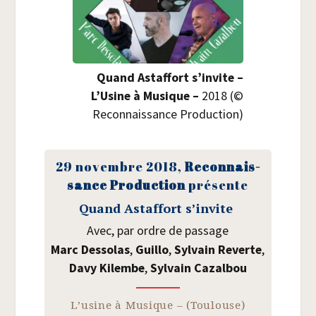
Quand Astaf­fort s’invite –
L’Usine à Musique –
2018 (©
Recon­nais­sance Production)
29 novembre 2018,
Recon­nais­
sance Pro­duc­tion
pré­sente
Quand Astaf­fort s’invite
Avec, par ordre de passage
Marc Des­so­las
,
Guillo
,
Syl­vain Reverte
,
Davy Kilembe
,
Syl­vain Cazalbou
L’usine à Musique – (Tou­louse)