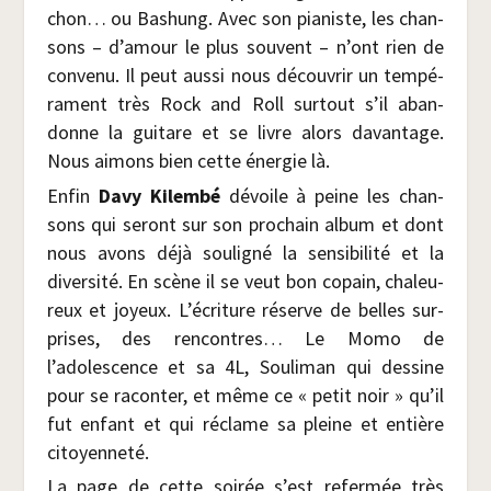
chon… ou Bashung. Avec son pia­niste, les chan­
sons – d’amour le plus sou­vent – n’ont rien de
conve­nu. Il peut aus­si nous décou­vrir un tem­pé­
ra­ment très Rock and Roll sur­tout s’il aban­
donne la gui­tare et se livre alors davan­tage.
Nous aimons bien cette éner­gie là.
Enfin
Davy Kilem­bé
dévoile à peine les chan­
sons qui seront sur son pro­chain album et dont
nous avons déjà sou­li­gné la sen­si­bi­li­té et la
diver­si­té. En scène il se veut bon copain, cha­leu­
reux et joyeux. L’écriture réserve de belles sur­
prises, des ren­contres… Le Momo de
l’adolescence et sa 4L, Sou­li­man qui des­sine
pour se racon­ter, et même ce « petit noir » qu’il
fut enfant et qui réclame sa pleine et entière
citoyenneté.
La page de cette soi­rée s’est refer­mée très