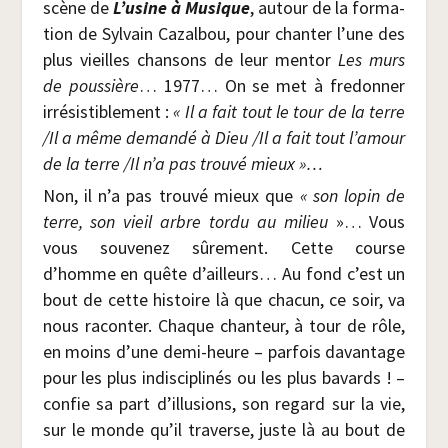
scène de
L’usine à Musique
, autour de la for­ma­
tion de Syl­vain Cazal­bou, pour chan­ter l’une des
plus vieilles chan­sons de leur men­tor
Les murs
de pous­sière
… 1977… On se met à fre­don­ner
irré­sis­ti­ble­ment :
«
Il a fait tout le tour de la terre
/​Il a même deman­dé à Dieu /​Il a fait tout l’a­mour
de la terre /​Il n’a pas trou­vé mieux »…
Non, il n’a pas trou­vé mieux que
« son lopin de
terre, son vieil arbre tor­du au milieu
»… Vous
vous sou­ve­nez sûre­ment. Cette course
d’homme en quête d’ailleurs… Au fond c’est un
bout de cette his­toire là que cha­cun, ce soir, va
nous racon­ter. Chaque chan­teur, à tour de rôle,
en moins d’une demi-heure – par­fois davan­tage
pour les plus indis­ci­pli­nés ou les plus bavards ! –
confie sa part d’illusions, son regard sur la vie,
sur le monde qu’il tra­verse, juste là au bout de