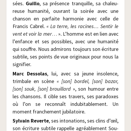
sées.
Guillo
, sa pré­sence tran­quille, sa cha­leu­
reuse huma­ni­té, ouvrant la soi­rée avec une
chan­son en par­faite har­mo­nie avec celle de
Fran­cis Cabrel.
« La terre, les racines… Sen­tir le
vent et voir la mer
… ». L’homme est en lien avec
l’enfance et ses pos­sibles, avec une huma­ni­té
qui souffre. Nous admi­rons tou­jours son écri­ture
sub­tile, ses points de vue ori­gi­naux pour nous la
signifier.
Marc Des­so­las
, lui, avec sa jeune inso­lence,
trim­bale en scène
« [son] bor­del, [son] bazar,
[son] souk, [son] brouillard
», son humour entre
les chan­sons. Il cible ses tra­vers, ses para­doxes
où l’on se recon­naît indu­bi­ta­ble­ment. Un
moment fran­che­ment jubilatoire.
Syl­vain Reverte
, ses into­na­tions, ses clins d’œil,
son écri­ture sub­tile rap­pelle agréa­ble­ment Sou­