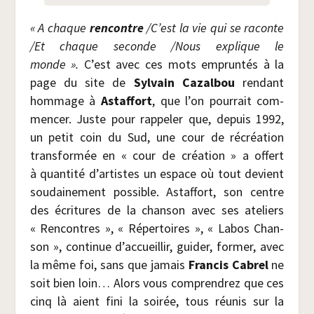
« A chaque
ren­contre
/​C’est la vie qui se raconte
/​Et chaque seconde /​Nous explique le
monde ».
C’est avec ces mots emprun­tés à la
page du site de
Syl­vain Cazal­bou
ren­dant
hom­mage à
Astaf­fort
, que l’on pour­rait com­
men­cer. Juste pour rap­pe­ler que, depuis 1992,
un petit coin du Sud, une cour de récréa­tion
trans­for­mée en « cour de créa­tion » a offert
à quan­ti­té d’artistes un espace où tout devient
sou­dai­ne­ment pos­sible. Astaf­fort, son centre
des écri­tures de la chan­son avec ses ate­liers
« Ren­contres », « Réper­toires », « Labos Chan­
son », conti­nue d’accueillir, gui­der, for­mer, avec
la même foi, sans que jamais
Fran­cis Cabrel
ne
soit bien loin… Alors vous com­pren­drez que ces
cinq là aient fini la soi­rée, tous réunis sur la