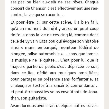
ses pas ou bien au-delà de ses rêves. Chaque
concert de Chan­son c’est effec­ti­ve­ment une ren­
contre, la vie qui se raconte…
Et pour être ici, sur cette scène, il a bien fal­lu
qu’à un moment don­né il y ait eu un petit coup
de folie dans la vie de ces cinq là, comme dans
celle de Syl­vain Cazal­bou qui évoque son his­toire
ain­si « marin embar­qué, moni­teur fédé­ral de
plon­gée, ral­lye auto­mo­bile »… sans que jamais
la musique ne le quitte… C’est pour lui que la
majeure par­tie du public s’est dépla­cée ce soir,
dans ce lieu dédié aux musiques ampli­fiées,
pour par­ta­ger sa pré­sence sans for­fan­te­rie, sa
cha­leur, ses textes à la sin­cé­ri­té confon­dante…
et peut-être aus­si les solos envoû­tants de Jona­
than, son guitariste.
Avant lui nous avons fait quelques autres tra­ver­