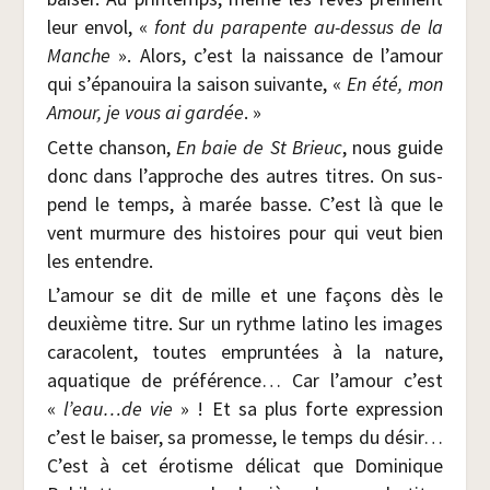
leur envol, «
font du para­pente au-des­sus de la
Manche
». Alors, c’est la nais­sance de l’amour
qui s’épanouira la sai­son sui­vante, «
En été,
mon
Amour, je vous ai gar­dée
. »
Cette chan­son,
En baie de St
Brieuc
, nous guide
donc dans l’approche des autres titres. On sus­
pend le temps, à marée basse. C’est là que le
vent mur­mure des his­toires pour qui veut bien
les entendre.
L’amour se dit de mille et une façons dès le
deuxième titre. Sur un rythme lati­no les images
cara­colent, toutes emprun­tées à la nature,
aqua­tique de pré­fé­rence… Car l’amour c’est
«
l’eau…de vie
» ! Et sa plus forte expres­sion
c’est le bai­ser, sa pro­messe, le temps du désir…
C’est à cet éro­tisme déli­cat que Domi­nique