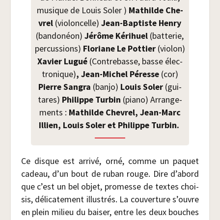
musique de Louis Soler )
Mathilde Che­
vrel
(vio­lon­celle)
Jean-Bap­tiste Hen­ry
(ban­do­néon)
Jérôme Kéri­huel
(bat­te­rie,
per­cus­sions)
Flo­riane Le Pot­tier
(vio­lon)
Xavier Lugué
(Contre­basse, basse élec­
tro­nique)
, Jean-Michel Péresse
(cor)
Pierre San­gra
(ban­jo)
Louis Soler
(gui­
tares)
Phi­lippe Tur­bin
(pia­no) Arran­ge­
ments :
Mathilde Che­vrel, Jean-Marc
Illien, Louis Soler et Phi­lippe Turbin.
Ce disque est arri­vé, orné, comme un paquet
cadeau, d’un bout de ruban rouge. Dire d’abord
que c’est un bel objet, pro­messe de textes choi­
sis, déli­ca­te­ment illus­trés. La cou­ver­ture s’ouvre
en plein milieu du bai­ser, entre les deux bouches