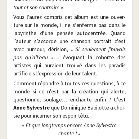
tout et son contraire ».
Vous l’aurez com­pris cet album est une ouver­
ture sur le monde, il ne s’enferme pas dans le
laby­rinthe d’une pen­sée auto­cen­trée. Quand
l’auteur s’accorde une chan­son por­trait c’est
avec humour, déri­sion, «
Si seule­ment j’buvais
pas
qu’d’l’eau
»… évo­quant la cohorte des
artistes qui auraient trou­vé dans les para­dis
arti­fi­ciels l’expression de leur talent.
Com­ment répondre à toutes ces ques­tions, à ce
monde si ce n’est par la créa­tion qui alerte,
ques­tionne, sou­lage… enchante enfin ? C’est
Anne Syl­vestre
que Domi­nique Babi­lotte a choi­
sie pour incar­ner son espoir têtu.
«
Et que long­temps encore Anne Syl­vestre
chante ! »