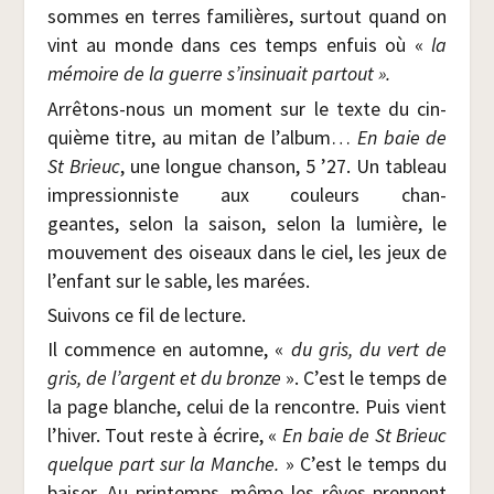
sommes en terres fami­lières, sur­tout quand on
vint au monde dans ces temps enfuis où «
la
mémoire de la guerre s’insinuait partout ».
Arrê­tons-nous un moment sur le texte du cin­
quième titre, au mitan de l’album…
En baie de
St Brieuc
, une longue chan­son, 5 ’27. Un tableau
impres­sion­niste aux cou­leurs chan­
geantes, selon la sai­son, selon la lumière, le
mou­ve­ment des oiseaux dans le ciel, les jeux de
l’enfant sur le sable, les marées.
Sui­vons ce fil de lecture.
Il com­mence en automne, «
du gris, du vert de
gris, de l’argent et du bronze
». C’est le temps de
la page blanche, celui de la ren­contre. Puis vient
l’hiver. Tout reste à écrire, «
En baie de St
Brieuc
quelque part sur la
Manche.
» C’est le temps du
bai­ser. Au prin­temps, même les rêves prennent