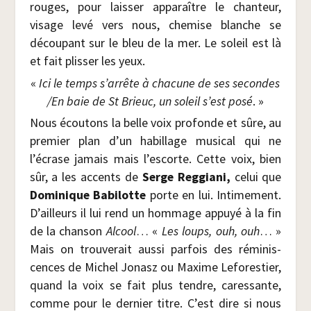
rouges, pour lais­ser appa­raître le chan­teur,
visage levé vers nous, che­mise blanche se
décou­pant sur le bleu de la mer. Le soleil est là
et fait plis­ser les yeux.
«
Ici le temps s’arrête à cha­cune de ses secondes
/​En baie de St Brieuc, un soleil s’est posé
. »
Nous écou­tons la belle voix pro­fonde et sûre, au
pre­mier plan d’un habillage musi­cal qui ne
l’écrase jamais mais l’escorte. Cette voix, bien
sûr, a les accents de
Serge Reg­gia­ni,
celui que
Domi­nique Babi­lotte
porte en lui. Inti­me­ment.
D’ailleurs il lui rend un hom­mage appuyé à la fin
de la chan­son
Alcool
… «
Les
loups, ouh, ouh
… »
Mais on trou­ve­rait aus­si par­fois des rémi­nis­
cences de Michel Jonasz ou Maxime Lefo­res­tier,
quand la voix se fait plus tendre, cares­sante,
comme pour le der­nier titre. C’est dire si nous