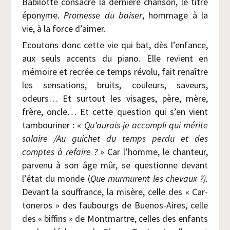
Babi­lotte consacre la der­nière chan­son, le titre
épo­nyme.
Pro­messe
du bai­ser
, hom­mage à la
vie, à la force d’aimer.
Ecou­tons donc cette vie qui bat, dès l’enfance,
aux seuls accents du pia­no. Elle revient en
mémoire et recrée ce temps révo­lu, fait renaître
les sen­sa­tions, bruits, cou­leurs, saveurs,
odeurs… Et sur­tout les visages, père, mère,
frère, oncle… Et cette ques­tion qui s’en vient
tam­bou­ri­ner : «
Qu’aurais-je
accom­pli qui mérite
salaire /​Au gui­chet du temps per­du et des
comptes à refaire ?
» Car l’homme, le chan­teur,
par­ve­nu à son âge mûr, se ques­tionne devant
l’état du monde (
Que mur­murent les che­vaux ?).
Devant la souf­france, la misère, celle des « Car­
to­ne­ros » des fau­bourgs de Bue­nos-Aires, celle
des « bif­fins » de Mont­martre, celles des enfants