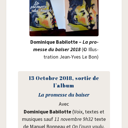
Domi­nique Babi­lotte –
La pro­
messe du bai­ser 2018
(© Illus­
tra­tion Jean-Yves Le Bon)
13 Octobre 2018, sor­tie de
l’album
La pro­messe du baiser
Avec
Domi­nique Babi­lotte
(Voix, textes et
musiques sauf
11 novembre 9h32
texte
de Manuel Bon­neau et
On l’aura vou­lu
,