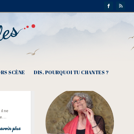
RS SCÈNE
DIS, POURQUOI TU CHANTES ?
uc,
il ne
rée…
avoir plus