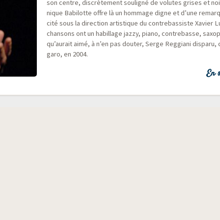
son centre, dis­crè­te­ment sou­li­gné de volutes grises et n
nique Babi­lotte offre là un hom­mage digne et d’une remar­qu
ci­té sous la direc­tion artis­tique du contre­bas­siste Xavier
chan­sons ont un habillage jaz­zy, pia­no, contre­basse, saxo
qu’aurait aimé, à n’en pas dou­ter, Serge Reg­gia­ni dis­pa­r
ga­ro, en 2004.
En s