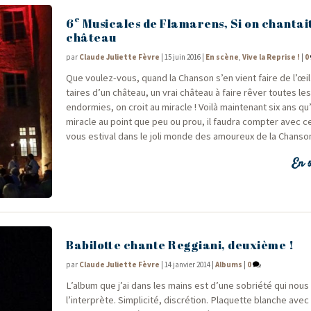
e
6
Musicales de Flamarens, Si on chantai
château
par
Claude Juliette Fèvre
|
15 juin 2016
|
En scène
,
Vive la Reprise !
|
0
Que vou­lez-vous, quand la Chan­son s’en vient faire de l’œil
taires d’un châ­teau, un vrai châ­teau à faire rêver toutes le
endor­mies, on croit au miracle ! Voi­là main­te­nant six ans qu’
miracle au point que peu ou prou, il fau­dra comp­ter avec c
vous esti­val dans le joli monde des amou­reux de la Chanso
En s
Babilotte chante Reggiani, deuxième !
par
Claude Juliette Fèvre
|
14 janvier 2014
|
Albums
|
0
L’album que j’ai dans les mains est d’une sobrié­té qui nous
l’interprète. Sim­pli­ci­té, dis­cré­tion. Pla­quette blanche avec