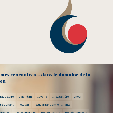
mes rencontres... dans le domaine de la
on
Baudelaire
Café Plùm
Cave Po
Chez ta Mère
Chouf
s de Chant
Festival
Festival Barjac m'en Chante
arance
Georges Brassens
Hervé Lapalud
Hervé Suhubiette