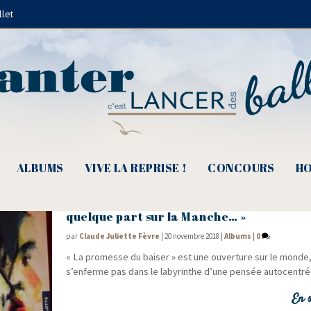
llet
Serge Reggiani
ALBUMS
VIVE LA REPRISE !
CONCOURS
HO
Dominique Babilotte, « En baie de St Brie
quelque part sur la Manche… »
par
Claude Juliette Fèvre
|
20 novembre 2018
|
Albums
|
0
« La pro­messe du bai­ser » est une ouver­ture sur le monde, 
s’enferme pas dans le laby­rinthe d’une pen­sée autocent
En s