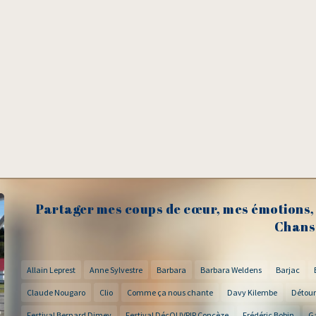
Partager mes coups de cœur, mes émotions, 
Chans
Allain Leprest
Anne Sylvestre
Barbara
Barbara Weldens
Barjac
Claude Nougaro
Clio
Comme ça nous chante
Davy Kilembe
Détour
Festival Bernard Dimey
Festival DécOUVRIR Concèze
Frédéric Bobin
G