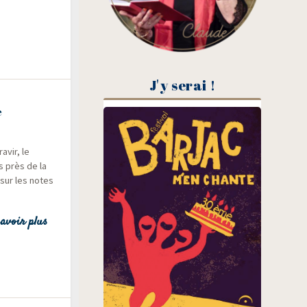
J'y serai !
e
avir, le
s près de la
 sur les notes
avoir plus