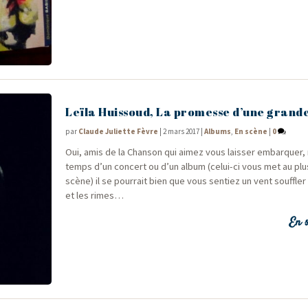
Leïla Huissoud, La promesse d’une grand
par
Claude Juliette Fèvre
|
2 mars 2017
|
Albums
,
En scène
|
0
Oui, amis de la Chan­son qui aimez vous lais­ser embar­quer, r
temps d’un concert ou d’un album (celui-ci vous met au plu
scène) il se pour­rait bien que vous sen­tiez un vent souf­fler
et les rimes…
En s