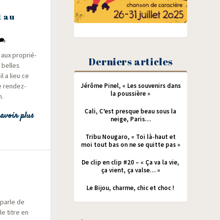
t au
 aux pro­prié­
Derniers articles
s belles
il a lieu ce
e ren­dez-
Jérôme Pinel, « Les souvenirs dans
la poussière »
n.
Cali, C’est presque beau sous la
avoir plus
neige, Paris…
Tribu Nougaro, « Toi là-haut et
moi tout bas on ne se quitte pas »
De clip en clip #20 – « Ça va la vie,
ça vient, ça valse… »
Le Bijou, charme, chic et choc !
 parle de
 le titre en