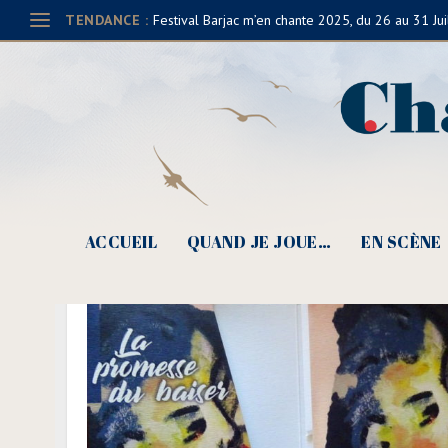
TENDANCE :
Festival Barjac m’en chante 2025, du 26 au 31 Jui
ACCUEIL
QUAND JE JOUE…
EN SCÈNE