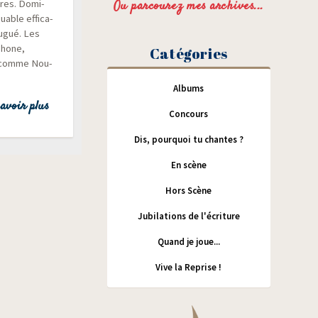
oires. Domi­
Ou parcourez mes archives...
able effi­ca­
 Lugué. Les
­phone,
Catégories
u, comme Nou­
Albums
avoir plus
Concours
Dis, pourquoi tu chantes ?
En scène
Hors Scène
Jubilations de l'écriture
Quand je joue...
Vive la Reprise !