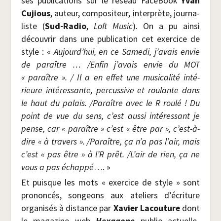
ses publi­ca­tions sur le réseau Face­Book
Yvan
Cujious
, auteur, com­po­si­teur, inter­prète, jour­na­
liste (
Sud-Radio
,
Loft Music
)
.
On a pu ain­si
décou­vrir dans une publi­ca­tion cet exer­cice de
style : «
Aujourd’hui, en ce Same­di, j’a­vais envie
de paraître … /​Enfin j’avais envie du MOT
« paraître ». / Il a en effet une musi­ca­li­té inté­
rieure inté­res­sante, per­cus­sive et rou­lante dans
le haut du palais. /​Paraître avec le R rou­lé ! Du
point de vue du sens, c’est aus­si inté­res­sant je
pense, car « paraître » c’est « être par », c’est-à-
dire « à tra­vers ». /​Paraître, ça n’a pas l’air, mais
c’est « pas être » à l’R prêt. /​L’air de rien, ça ne
vous a pas échap­pé
…. »
Et puisque les mots « exer­cice de style » sont
pro­non­cés, son­geons aux ate­liers d’écriture
orga­ni­sés à dis­tance par
Xavier Lacou­ture
dont
le maga­zine web
Hexa­gone
publie actuel­le­