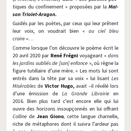
tiques du confi­ne­ment » pro­po­sées par la
Mai­
son Triolet-Aragon.
Gui­dés par les poètes, par ceux qui leur prêtent
leur voix, on vou­drait bien «
au ciel bleu
croire
»…
Comme lorsque l’on découvre le poème écrit le
20 avril 2020 par
René Fré­gni
voya­geant «
dans
les jar­dins oubliés de [son] enfance
», où règne la
figure tuté­laire d’une mère. « Les mots lui sont
entrés dans la tête par sa voix » lui lisant
Les
Misé­rables
de
Vic­tor Hugo,
avait –il révé­lé lors
d’une émis­sion de
La Grande Librai­rie
en
2016. Bien plus tard c’est encore elle qui lui
ouvre des hori­zons insoup­çon­nés en lui offrant
Col­line
de
Jean Gio­no
,
cette langue char­nelle,
riche de méta­phores dont il sui­vra l’ardeur pas