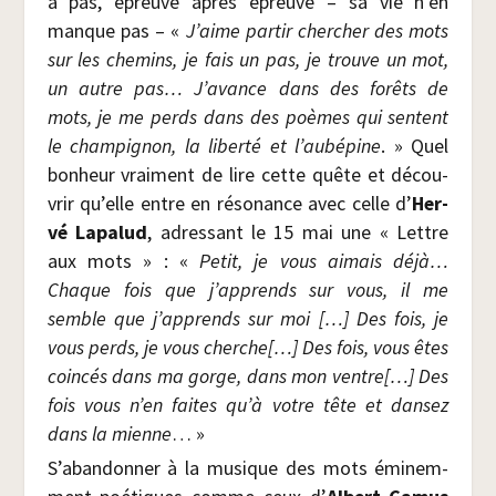
à pas, épreuve après épreuve – sa vie n’en
manque pas – «
J’aime par­tir cher­cher des mots
sur les che­mins, je fais un pas, je trouve un mot,
un autre pas… J’a­vance dans des forêts de
mots, je me perds dans des poèmes qui sentent
le cham­pi­gnon, la liber­té et l’au­bé­pine
. » Quel
bon­heur vrai­ment de lire cette quête et décou­
vrir qu’elle entre en réso­nance avec celle d’
Her­
vé Lapa­lud
, adres­sant le 15 mai une « Lettre
aux mots » : «
Petit, je vous aimais déjà…
Chaque fois que j’apprends sur vous, il me
semble que j’apprends sur moi […] Des fois, je
vous perds, je vous cherche[…] Des fois, vous êtes
coin­cés dans ma gorge, dans mon ventre[…] Des
fois vous n’en faites qu’à votre tête et dan­sez
dans la mienne
… »
S’abandonner à la musique des mots émi­nem­