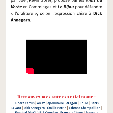
par Joe /​Kevin Goret, pro­po­sé par les
Amis du
Verbe
en Com­minges et
Le Bijou
pour défendre
« l’oraliture », selon l’expression chère à
Dick
Anne­garn.
Retrouvez mes autres articles sur :
Albert Camus
|
Alcaz
|
Apollinaire
|
Aragon
|
Boule
|
Denis
Lavant
|
Dick Annegarn
|
Émilie Perrin
|
Étienne Champollion
|
Festival DécOUVRIR Concèze
|
François Cheng
|
François