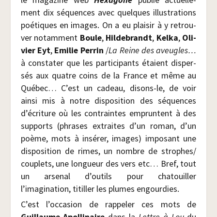
ment dix séquences avec quelques illus­tra­tions
poé­tiques en images. On a eu plai­sir à y retrou­
ver notam­ment
Boule
,
Hil­de­brandt
,
Kel­ka
,
Oli­
vier Eyt
,
Emi­lie Per­rin
/​
La Reine des aveugles…
à consta­ter que les par­ti­ci­pants étaient dis­per­
sés aux quatre coins de la France et même au
Qué­bec… C’est un cadeau, disons-le, de voir
ain­si mis à notre dis­po­si­tion des séquences
d’écriture où les contraintes empruntent à des
sup­ports (phrases extraites d’un roman, d’un
poème, mots à insé­rer, images) impo­sant une
dis­po­si­tion de rimes, un nombre de strophes/​
cou­plets, une lon­gueur des vers etc… Bref, tout
un arse­nal d’outils pour cha­touiller
l’imagination, titiller les plumes engourdies.
C’est l’occasion de rap­pe­ler ces mots de
Guillaume Apol­li­naire
dans la
Lettre à Lou
du