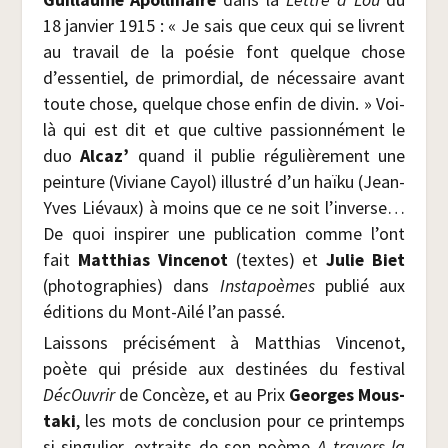
18 jan­vier 1915 : « Je sais que ceux qui se livrent
au tra­vail de la poé­sie font quelque chose
d’essentiel, de pri­mor­dial, de néces­saire avant
toute chose, quelque chose enfin de divin. » Voi­
là qui est dit et que cultive pas­sion­né­ment le
duo
Alcaz’
quand il publie régu­liè­re­ment une
pein­ture (Viviane Cayol) illus­tré d’un haï­ku (Jean-
Yves Lié­vaux) à moins que ce ne soit l’inverse…
De quoi ins­pi­rer une publi­ca­tion comme l’ont
fait
Mat­thias Vin­ce­not
(textes) et
Julie Biet
(pho­to­gra­phies) dans
Ins­ta­poèmes
publié aux
édi­tions du Mont-Ailé l’an passé.
Lais­sons pré­ci­sé­ment à Mat­thias Vin­ce­not,
poète qui pré­side aux des­ti­nées du fes­ti­val
DécOu­vrir
de Concèze, et au Prix
Georges Mous­
ta­ki
, les mots de conclu­sion pour ce prin­temps
si sin­gu­lier, extraits de son poème
A tra­vers la