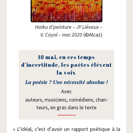
Haï­ku d’peinture – JY Lié­vaux –
V. Cayol – mai 2020
(©Alcaz)
18 mai, en ces temps
d’incertitude, les poètes élèvent
la voix
La poé­sie ? Une néces­si­té absolue !
Avec
auteurs, musi­ciens, comé­diens, chan­
teurs, en gras dans le texte
« L’idéal, c’est d’avoir un rap­port poé­tique à la