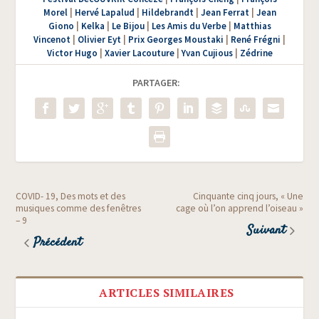
Morel
|
Hervé Lapalud
|
Hildebrandt
|
Jean Ferrat
|
Jean
Giono
|
Kelka
|
Le Bijou
|
Les Amis du Verbe
|
Matthias
Vincenot
|
Olivier Eyt
|
Prix Georges Moustaki
|
René Frégni
|
Victor Hugo
|
Xavier Lacouture
|
Yvan Cujious
|
Zédrine
PARTAGER:
COVID- 19, Des mots et des
Cinquante cinq jours, « Une
musiques comme des fenêtres
cage où l’on apprend l’oiseau »
– 9
Suivant
Précédent
ARTICLES SIMILAIRES