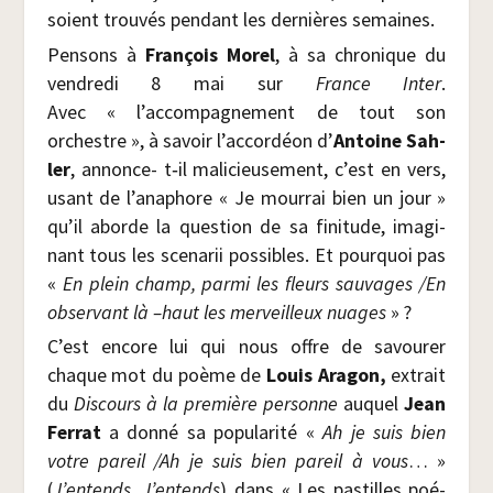
soient trou­vés pen­dant les der­nières semaines.
Pen­sons à
Fran­çois Morel
, à sa chro­nique du
ven­dre­di 8 mai sur
France Inter
.
Avec « l’accompagnement de tout son
orchestre », à savoir l’accordéon d’
Antoine Sah­
ler
, annonce- t‑il mali­cieu­se­ment, c’est en vers,
usant de l’anaphore « Je mour­rai bien un jour »
qu’il aborde la ques­tion de sa fini­tude, ima­gi­
nant tous les sce­na­rii pos­sibles. Et pour­quoi pas
«
En plein champ, par­mi les fleurs sau­vages /​En
obser­vant là –haut les mer­veilleux nuages
» ?
C’est encore lui qui nous offre de savou­rer
chaque mot du poème de
Louis Ara­gon,
extrait
du
Dis­cours à la pre­mière per­sonne
auquel
Jean
Fer­rat
a don­né sa popu­la­ri­té «
Ah je suis bien
votre pareil /​Ah je suis bien pareil à vous
… »
(
J’entends, J’entends
) dans « Les pas­tilles poé­