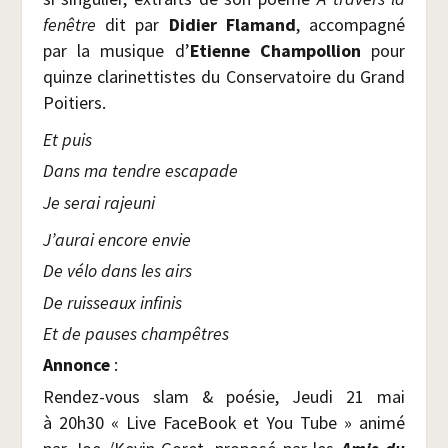
fenêtre
dit par
Didier Fla­mand
, accom­pa­gné
par la musique d’
Etienne Cham­pol­lion
pour
quinze cla­ri­net­tistes du Conser­va­toire du Grand
Poitiers.
Et puis
Dans ma tendre escapade
Je serai rajeuni
J’aurai encore envie
De vélo dans les airs
De ruis­seaux infinis
Et de pauses champêtres
Annonce
:
Ren­dez-vous slam & poé­sie, Jeu­di 21 mai
à 20h30 « Live Face­Book et You Tube » ani­mé