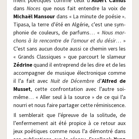
ment poé­tiques comme ceux d’
Albert Camus
dans
Noces
que nous fait entendre la voix de
Michaël Man­sour
dans « La minute de poé­sie ».
Tipa­sa, la terre d’été en Algé­rie, c’est une sym­
pho­nie de cou­leurs, de par­fums… «
Nous mar­
chons à la ren­contre de l’amour et du désir
… »
C’est sans aucun doute aus­si ce che­min vers les
« Grands Clas­siques » que par­court le sla­meur
Zédrine
quand il entre­prend de les dire et de les
accom­pa­gner de musique élec­tro­nique comme
il l’a fait avec
Nuit de Décembre
d’
Alfred de
Mus­set
, cette confron­ta­tion avec l’autre soi-
même… « Aller seul à la source » de ce qui l’a
nour­ri et nous faire par­ta­ger cette réminiscence.
Il sem­ble­rait que l’épreuve de la soli­tude, de
l’enfermement ait été pro­pice à ce retour aux
jeux poé­tiques comme nous l’a démon­tré dans