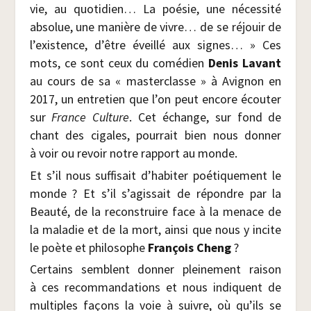
vie, au quo­ti­dien… La poé­sie, une néces­si­té
abso­lue, une manière de vivre… de se réjouir de
l’existence, d’être éveillé aux signes… » Ces
mots, ce sont ceux du comé­dien
Denis Lavant
au cours de sa « mas­ter­classe » à Avi­gnon en
2017, un entre­tien que l’on peut encore écou­ter
sur
France Culture
. Cet échange, sur fond de
chant des cigales, pour­rait bien nous don­ner
à voir ou revoir notre rap­port au monde.
Et s’il nous suf­fi­sait d’habiter poé­ti­que­ment le
monde ? Et s’il s’agissait de répondre par la
Beau­té, de la recons­truire face à la menace de
la mala­die et de la mort, ain­si que nous y incite
le poète et phi­lo­sophe
Fran­çois Cheng
?
Cer­tains semblent don­ner plei­ne­ment rai­son
à ces recom­man­da­tions et nous indiquent de
mul­tiples façons la voie à suivre, où qu’ils se