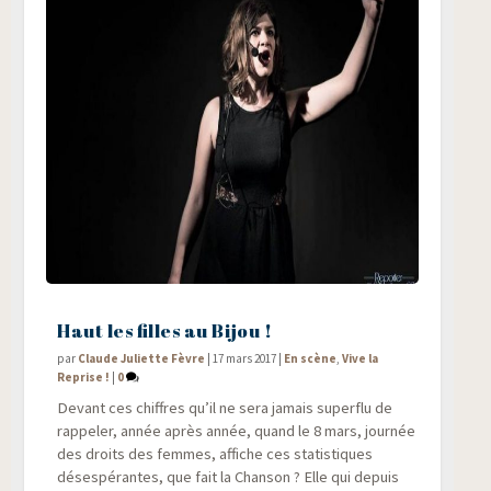
Haut les filles au Bijou !
par
Claude Juliette Fèvre
|
17 mars 2017
|
En scène
,
Vive la
Reprise !
|
0
Devant ces chiffres qu’il ne sera jamais super­flu de
rap­pe­ler, année après année, quand le 8 mars, jour­née
des droits des femmes, affiche ces sta­tis­tiques
déses­pé­rantes, que fait la Chan­son ? Elle qui depuis