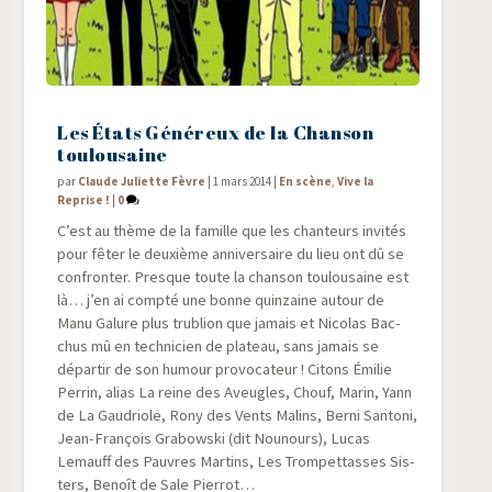
Les États Généreux de la Chanson
toulousaine
par
Claude Juliette Fèvre
|
1 mars 2014
|
En scène
,
Vive la
Reprise !
|
0
C’est au thème de la famille que les chan­teurs invi­tés
pour fêter le deuxième anni­ver­saire du lieu ont dû se
confron­ter. Presque toute la chan­son tou­lou­saine est
là… j’en ai comp­té une bonne quin­zaine autour de
Manu Galure plus tru­blion que jamais et Nico­las Bac­
chus mû en tech­ni­cien de pla­teau, sans jamais se
dépar­tir de son humour pro­vo­ca­teur ! Citons Émi­lie
Per­rin, alias La reine des Aveugles, Chouf, Marin, Yann
de La Gau­driole, Rony des Vents Malins, Ber­ni San­to­ni,
Jean-Fran­çois Gra­bows­ki (dit Nou­nours), Lucas
Lemauff des Pauvres Mar­tins, Les Trom­pet­tasses Sis­
ters, Benoît de Sale Pierrot…