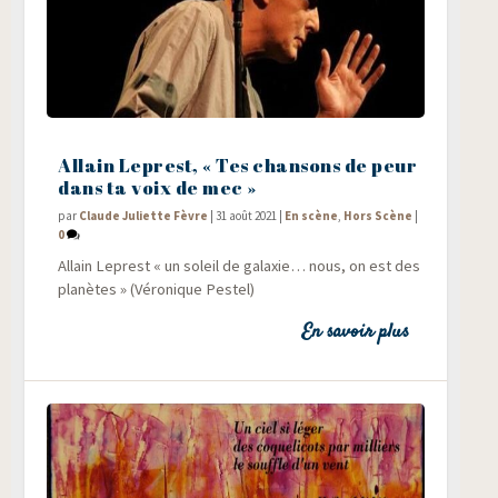
Allain Leprest, « Tes chansons de peur
dans ta voix de mec »
par
Claude Juliette Fèvre
|
31 août 2021
|
En scène
,
Hors Scène
|
0
Allain Leprest « un soleil de galaxie… nous, on est des
pla­nètes » (Véro­nique Pestel)
En savoir plus