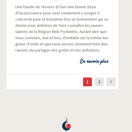
Une bande de rêveurs (il faut une bonne dose
d’inconscience pour oser seule­ment y son­ger !)
concocte pour la troi­sième fois un évé­ne­ment qui se
donne pour ambi­tion de faire connaître les jeunes
talents de la Région Midi-Pyré­nées. Autant dire que
nous sommes, eux et moi, d’emblée sur la même lon­
gueur d’onde et que nous aurons sûre­ment bien des
rai­sons de par­ta­ger nos goûts et nos ambitions.
En savoir plus
1
2