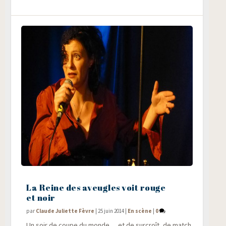
La Reine des aveugles voit rouge
et noir
par
Claude Juliette Fèvre
|
25 juin 2014
|
En scène
|
0
Un soir de coupe du monde… et de sur­croît, de match