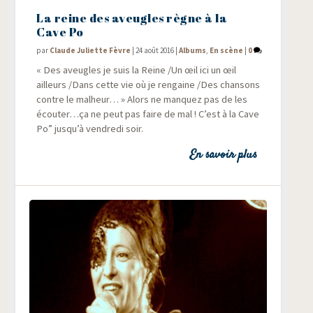
La reine des aveugles règne à la
Cave Po
par
Claude Juliette Fèvre
|
24 août 2016
|
Albums
,
En scène
|
0
« Des aveugles je suis la Reine /​Un œil ici un œil
ailleurs /​Dans cette vie où je ren­gaine /​Des chan­sons
contre le mal­heur… » Alors ne man­quez pas de les
écouter…ça ne peut pas faire de mal ! C’est à la Cave
Po” jus­qu’à ven­dre­di soir.
En savoir plus