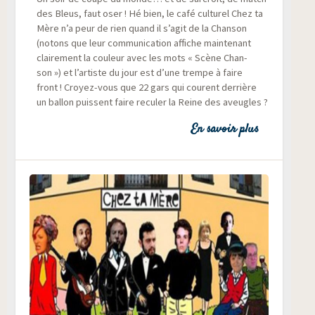
des Bleus, faut oser ! Hé bien, le café cultu­rel Chez ta
Mère n’a peur de rien quand il s’agit de la Chan­son
(notons que leur com­mu­ni­ca­tion affiche main­te­nant
clai­re­ment la cou­leur avec les mots « Scène Chan­
son ») et l’artiste du jour est d’une trempe à faire
front ! Croyez-vous que 22 gars qui courent der­rière
un bal­lon puissent faire recu­ler la Reine des aveugles ?
En savoir plus