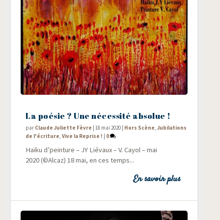
La poésie ? Une nécessité absolue !
par
Claude Juliette Fèvre
|
18 mai 2020
|
Hors Scène
,
Jubilations
de l'écriture
,
Vive la Reprise !
|
0
Haï­ku d’peinture – JY Lié­vaux – V. Cayol – mai
2020 (©Alcaz) 18 mai, en ces temps...
En savoir plus