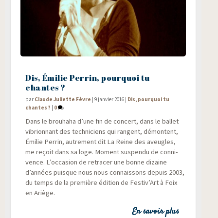
Dis, Émilie Perrin, pourquoi tu
chantes ?
par
Claude Juliette Fèvre
|
9 janvier 2016
|
Dis, pourquoi tu
chantes ?
|
0
Dans le brou­ha­ha d’une fin de concert, dans le bal­let
vibrion­nant des tech­ni­ciens qui rangent, démontent,
Émi­lie Per­rin, autre­ment dit La Reine des aveugles,
me reçoit dans sa loge. Moment sus­pen­du de conni­
vence. L’occasion de retra­cer une bonne dizaine
d’années puisque nous nous connais­sons depuis 2003,
du temps de la pre­mière édi­tion de Festiv’Art à Foix
en Ariège.
En savoir plus