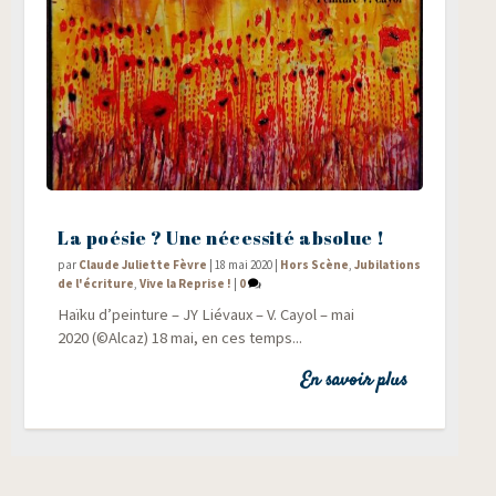
La poésie ? Une nécessité absolue !
par
Claude Juliette Fèvre
|
18 mai 2020
|
Hors Scène
,
Jubilations
de l'écriture
,
Vive la Reprise !
|
0
Haï­ku d’peinture – JY Lié­vaux – V. Cayol – mai
2020 (©Alcaz) 18 mai, en ces temps...
En savoir plus