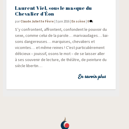
Laurent Viel, sous le masque du
Chevalier d’Éon
par
Claude Juliette Fèvre
|
5 juin 2016
|
En scène
|
0
S’y confrontent, affrontent, confondent le pou­voir du
sexe, comme celui de la parole… mari­vau­dages… liai­
sons dan­ge­reuses… mar­quises, che­va­liers et
vicomtes… et même reines ! C’est par­ti­cu­liè­re­ment
déli­cieux – jouis­sif, osons le mot – de se lais­ser aller
à ses sou­ve­nir de lec­ture, de théâtre, de pein­ture du
siècle libertin…
En savoir plus