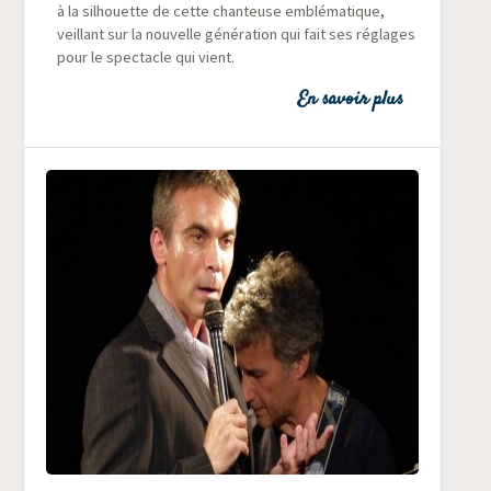
à la sil­houette de cette chan­teuse emblé­ma­tique,
veillant sur la nou­velle géné­ra­tion qui fait ses réglages
pour le spec­tacle qui vient.
En savoir plus