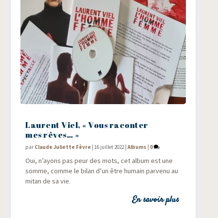
Laurent Viel, « Vous raconter
mes rêves… »
par
Claude Juliette Fèvre
|
16 juillet 2022
|
Albums
|
0
Oui, n’ayons pas peur des mots, cet album est une
somme, comme le bilan d’un être humain par­ve­nu au
mitan de sa vie.
En savoir plus