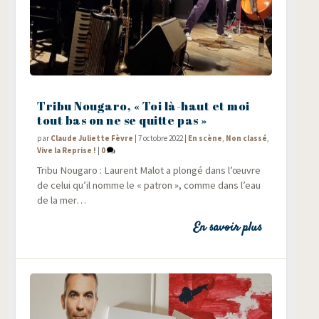
Tribu Nougaro, « Toi là-haut et moi
tout bas on ne se quitte pas »
par
Claude Juliette Fèvre
|
7 octobre 2022
|
En scène
,
Non classé
,
Vive la Reprise !
|
0
Tri­bu Nou­ga­ro : Laurent Malot a plon­gé dans l’œuvre
de celui qu’il nomme le « patron », comme dans l’eau
de la mer…
En savoir plus