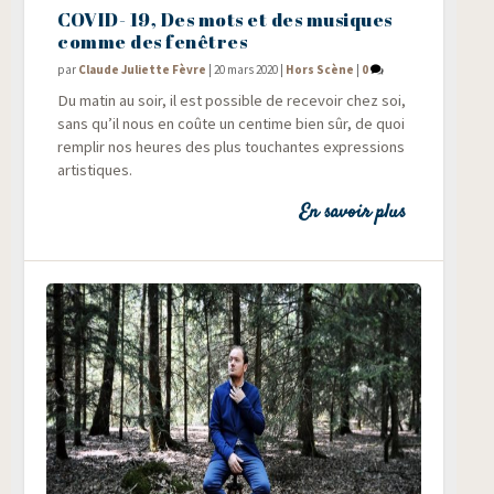
COVID- 19, Des mots et des musiques
comme des fenêtres
par
Claude Juliette Fèvre
|
20 mars 2020
|
Hors Scène
|
0
Du matin au soir, il est pos­sible de rece­voir chez soi,
sans qu’il nous en coûte un cen­time bien sûr, de quoi
rem­plir nos heures des plus tou­chantes expres­sions
artistiques.
En savoir plus