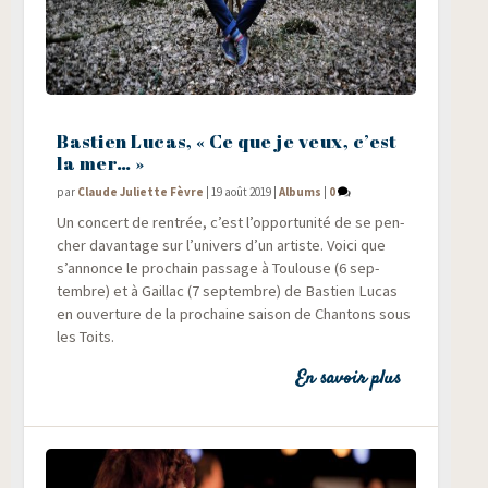
Bastien Lucas, « Ce que je veux, c’est
la mer… »
par
Claude Juliette Fèvre
|
19 août 2019
|
Albums
|
0
Un concert de ren­trée, c’est l’opportunité de se pen­
cher davan­tage sur l’univers d’un artiste. Voi­ci que
s’annonce le pro­chain pas­sage à Tou­louse (6 sep­
tembre) et à Gaillac (7 sep­tembre) de Bas­tien Lucas
en ouver­ture de la pro­chaine sai­son de Chan­tons sous
les Toits.
En savoir plus