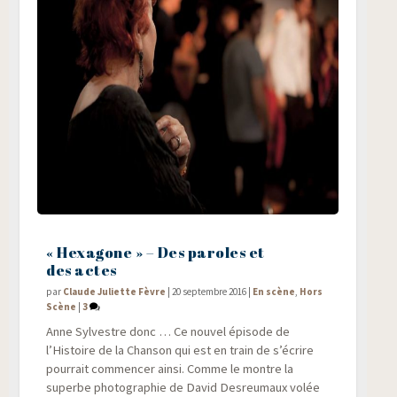
« Hexagone » – Des paroles et
des actes
par
Claude Juliette Fèvre
|
20 septembre 2016
|
En scène
,
Hors
Scène
|
3
Anne Syl­vestre donc … Ce nou­vel épi­sode de
l’Histoire de la Chan­son qui est en train de s’écrire
pour­rait com­men­cer ain­si. Comme le montre la
superbe pho­to­gra­phie de David Des­reu­maux volée