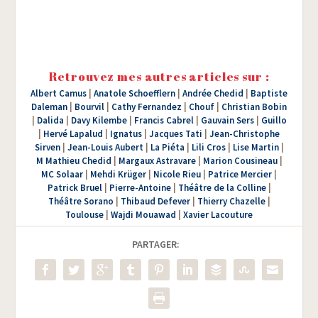
Retrouvez mes autres articles sur :
Albert Camus
|
Anatole Schoefflern
|
Andrée Chedid
|
Baptiste
Daleman
|
Bourvil
|
Cathy Fernandez
|
Chouf
|
Christian Bobin
|
Dalida
|
Davy Kilembe
|
Francis Cabrel
|
Gauvain Sers
|
Guillo
|
Hervé Lapalud
|
Ignatus
|
Jacques Tati
|
Jean-Christophe
Sirven
|
Jean-Louis Aubert
|
La Piéta
|
Lili Cros
|
Lise Martin
|
M Mathieu Chedid
|
Margaux Astravare
|
Marion Cousineau
|
MC Solaar
|
Mehdi Krüger
|
Nicole Rieu
|
Patrice Mercier
|
Patrick Bruel
|
Pierre-Antoine
|
Théâtre de la Colline
|
Théâtre Sorano
|
Thibaud Defever
|
Thierry Chazelle
|
Toulouse
|
Wajdi Mouawad
|
Xavier Lacouture
PARTAGER: