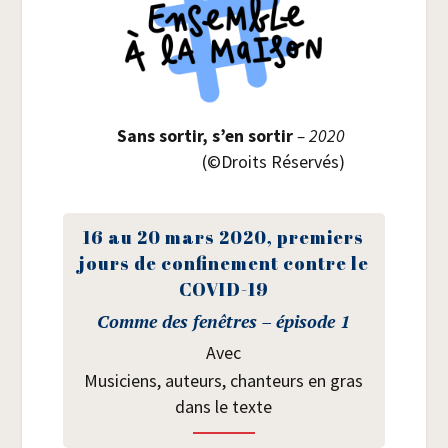
Sans sor­tir, s’en sor­tir
–
2020
(©Droits Réservés)
16 au 20 mars 2020, pre­miers
jours de confi­ne­ment contre le
COVID-19
Comme des fenêtres – épi­sode 1
Avec
Musi­ciens, auteurs, chan­teurs en gras
dans le texte