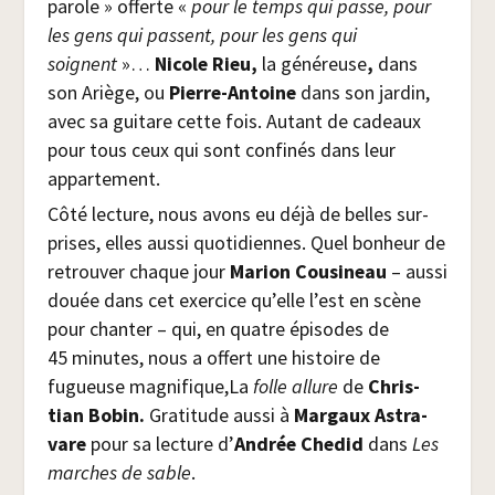
parole » offerte «
pour le temps qui passe, pour
les gens qui passent, pour les gens qui
soignent
»…
Nicole Rieu,
la géné­reuse
,
dans
son Ariège, ou
Pierre-Antoine
dans son jar­din,
avec sa gui­tare cette fois. Autant de cadeaux
pour tous ceux qui sont confi­nés dans leur
appartement.
Côté lec­ture, nous avons eu déjà de belles sur­
prises, elles aus­si quo­ti­diennes. Quel bon­heur de
retrou­ver chaque jour
Marion Cou­si­neau
– aus­si
douée dans cet exer­cice qu’elle l’est en scène
pour chan­ter – qui, en quatre épi­sodes de
45 minutes, nous a offert une his­toire de
fugueuse magnifique,La
folle allure
de
Chris­
tian Bobin.
Gra­ti­tude aus­si à
Mar­gaux Astra­
vare
pour sa lec­ture d’
Andrée Che­did
dans
Les
marches de sable
.