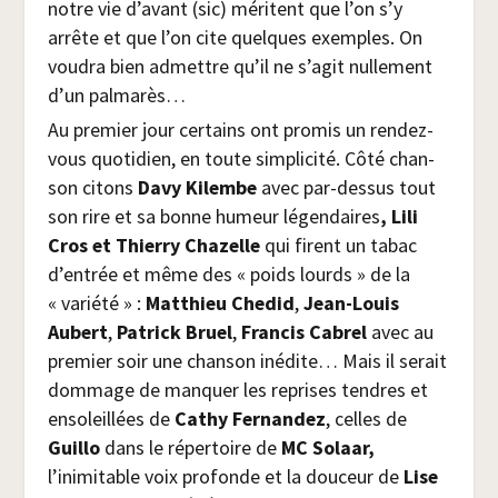
notre vie d’avant (sic) méritent que l’on s’y
arrête et que l’on cite quelques exemples. On
vou­dra bien admettre qu’il ne s’agit nul­le­ment
d’un palmarès…
Au pre­mier jour cer­tains ont pro­mis un ren­dez-
vous quo­ti­dien, en toute sim­pli­ci­té. Côté chan­
son citons
Davy Kilembe
avec par-des­sus tout
son rire et sa bonne humeur légen­daires
, Lili
Cros et Thier­ry Cha­zelle
qui firent un tabac
d’entrée et même des « poids lourds » de la
« varié­té » :
Mat­thieu Che­did
,
Jean-Louis
Aubert
,
Patrick Bruel
,
Fran­cis Cabrel
avec au
pre­mier soir une chan­son inédite… Mais il serait
dom­mage de man­quer les reprises tendres et
enso­leillées de
Cathy Fer­nan­dez
, celles de
Guillo
dans le réper­toire de
MC Solaar,
l’inimitable voix pro­fonde et la dou­ceur de
Lise