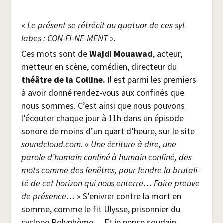
«
Le pré­sent se rétré­cit au qua­tuor de ces syl­
labes : CON-FI-NE-MENT
».
Ces mots sont de
Waj­di Moua­wad
, acteur,
met­teur en scène, comé­dien, direc­teur du
théâtre de la Col­line.
Il est par­mi les pre­miers
à avoir don­né ren­dez-vous aux confi­nés que
nous sommes. C’est ain­si que nous pou­vons
l’écouter chaque jour à 11h dans un épi­sode
sonore de moins d’un quart d’heure, sur le site
sound​cloud​.com
. «
Une écri­ture à dire, une
parole d’humain confi­né à humain confi­né, des
mots comme des fenêtres, pour fendre la bru­ta­li­
té de cet hori­zon qui nous enterre… Faire preuve
de pré­sence…
» S’enivrer contre la mort en
somme, comme le fit Ulysse, pri­son­nier du
cyclope Poly­phème… Et je pense sou­dain