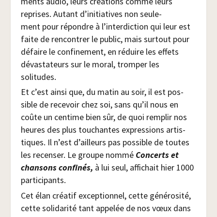
ments audio, leurs créa­tions comme leurs
reprises. Autant d’initiatives non seule­
ment pour répondre à l’interdiction qui leur est
faite de ren­con­trer le public, mais sur­tout pour
défaire le confi­ne­ment, en réduire les effets
dévas­ta­teurs sur le moral, trom­per les
solitudes.
Et c’est ain­si que, du matin au soir, il est pos­
sible de rece­voir chez soi, sans qu’il nous en
coûte un cen­time bien sûr, de quoi rem­plir nos
heures des plus tou­chantes expres­sions artis­
tiques. Il n’est d’ailleurs pas pos­sible de toutes
les recen­ser. Le groupe nom­mé
Concerts et
chan­sons confi­nés,
à lui seul, affi­chait hier 1000
participants.
Cet élan créa­tif excep­tion­nel, cette géné­ro­si­té,
cette soli­da­ri­té tant appe­lée de nos vœux dans