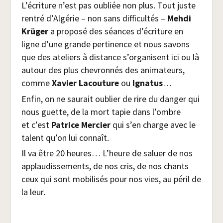
L’écriture n’est pas oubliée non plus. Tout juste
ren­tré d’Algérie – non sans dif­fi­cul­tés –
Meh­di
Krü­ger
a pro­po­sé des séances d’écriture en
ligne d’une grande per­ti­nence et nous savons
que des ate­liers à dis­tance s’organisent ici ou là
autour des plus che­vron­nés des ani­ma­teurs,
comme
Xavier Lacou­ture
ou
Igna­tus
…
Enfin, on ne sau­rait oublier de rire du dan­ger qui
nous guette, de la mort tapie dans l’ombre
et c’est
Patrice Mer­cier
qui s’en charge avec le
talent qu’on lui connaît.
Il va être 20 heures… L’heure de saluer de nos
applau­dis­se­ments, de nos cris, de nos chants
ceux qui sont mobi­li­sés pour nos vies, au péril de
la leur.