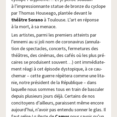
à l’impressionnante sta­tue de bronze du cyclope
par Tho­mas Hou­sea­go, plan­tée devant le
théâtre Sora­no
à Tou­louse. L’art en réponse
à la mort, à sa menace.
Les artistes, par­mi les pre­miers atteints par
l’ennemi au si joli nom de coro­na­vi­rus (annu­la­
tion de spec­tacles, concerts, fer­me­tures des
théâtres, des ciné­mas, des cafés où les plus pré­
caires se pro­duisent sou­vent…) ont immé­dia­te­
ment réagi à cet épi­sode dys­to­pique, à ce cau­
che­mar – cette guerre répè­te­ra comme une lita­
nie, notre pré­sident de la Répu­blique – dans
laquelle nous sommes tous en train de bas­cu­ler
depuis plu­sieurs jours déjà. Cer­tains de nos
conci­toyens d’ailleurs, paraissent même encore
aujourd’hui, n’avoir pas enten­du son­ner le glas. Il
faut relire
La Peste
de
Camus
pour savoir qu’un