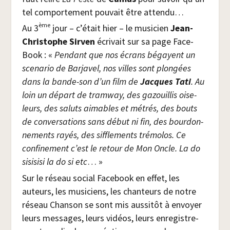
tel com­por­te­ment pou­vait être attendu…
ème
Au 3
jour – c’était hier – le musi­cien
Jean-
Chris­tophe Sir­ven
écri­vait sur sa page Face­
Book : «
Pen­dant que nos écrans bégayent un
sce­na­rio de Bar­ja­vel, nos villes sont plon­gées
dans la bande-son d’un film de
Jacques Tati
. Au
loin un départ de tram­way, des gazouillis oise­
leurs, des saluts aimables et métrés, des bouts
de conver­sa­tions sans début ni fin, des bour­don­
ne­ments rayés, des sif­fle­ments tré­mo­los. Ce
confi­ne­ment c’est le retour de Mon Oncle. La do
sisi­si­si la do si etc
… »
Sur le réseau social Face­book en effet, les
auteurs, les musi­ciens, les chan­teurs de notre
réseau Chan­son se sont mis aus­si­tôt à envoyer
leurs mes­sages, leurs vidéos, leurs enre­gis­tre­