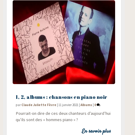
1, 2, albums : chansons en piano noir
par
Claude Juliette Fèvre
|
11 janvier 2021
|
Albums
|
0
Pour­rait-on dire de ces deux chan­teurs d’aujourd’hui
qu’ils sont des « hommes piano » ?
En savoir plus