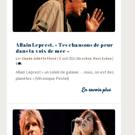
Allain Leprest, « Tes chansons de peur
dans ta voix de mec »
par
Claude Juliette Fèvre
|
31 août 2021
|
En scène
,
Hors Scène
|
0
Allain Leprest « un soleil de galaxie… nous, on est des
pla­nètes » (Véro­nique Pestel)
En savoir plus