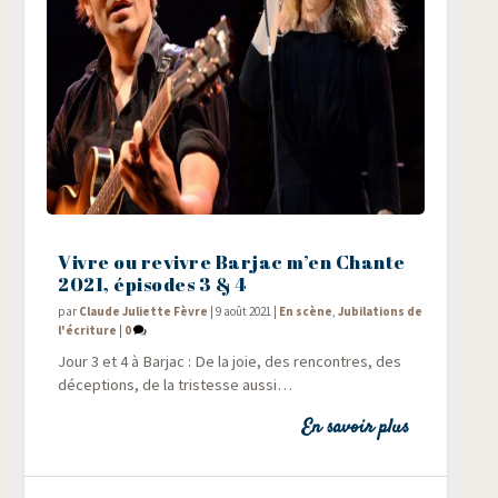
Vivre ou revivre Barjac m’en Chante
2021, épisodes 3 & 4
par
Claude Juliette Fèvre
|
9 août 2021
|
En scène
,
Jubilations de
l'écriture
|
0
Jour 3 et 4 à Bar­jac : De la joie, des ren­contres, des
décep­tions, de la tris­tesse aussi…
En savoir plus