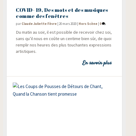
COVID- 19, Des mots et des musiques
comme des fenêtres
par
Claude Juliette Fèvre
|
20 mars 2020
|
Hors Scène
|
0
Du matin au soir, il est pos­sible de rece­voir chez soi,
sans qu’il nous en coûte un cen­time bien sûr, de quoi
rem­plir nos heures des plus tou­chantes expres­sions
artistiques.
En savoir plus