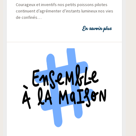
Cou­ra­geux et inven­tifs nos petits pois­sons pilotes
conti­nuent d’agrémenter d’instants lumi­neux nos vies
de confinés…
En savoir plus