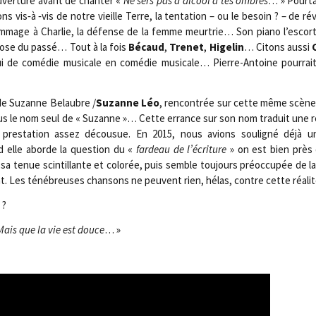
ouver­ture avant de chan­ter «
Ne sers pas d’alcool à tes ombres
… » Pour­ta
ons vis‑à ‑vis de notre vieille Terre, la ten­ta­tion – ou le besoin ? – de ré
mmage à Char­lie, la défense de la femme meur­trie… Son pia­no l’escorte,
ose du pas­sé… Tout à la fois
Bécaud
,
Tre­net
,
Hige­lin
… Citons aus­si
hui de comé­die musi­cale en comé­die musi­cale… Pierre-Antoine pour­ra
de Suzanne Belaubre /​
Suzanne Léo
, ren­con­trée sur cette même scène 
ous le nom seul de « Suzanne »… Cette errance sur son nom tra­duit une 
pres­ta­tion assez décou­sue. En 2015, nous avions sou­li­gné déjà u
d elle aborde la ques­tion du «
far­deau de l’écriture
» on est bien près d
tenue scin­tillante et colo­rée, puis semble tou­jours pré­oc­cu­pée de la 
t. Les téné­breuses chan­sons ne peuvent rien, hélas, contre cette réalit
 ?
Mais que la vie est douce
… »