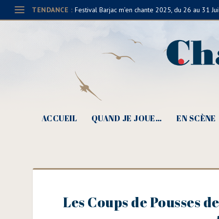
TENDANCE :
Festival Barjac m’en chante 2025, du 26 au 31 Jui
ACCUEIL
QUAND JE JOUE…
EN SCÈNE
Les Coups de Pousses d