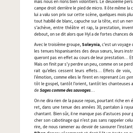
mais nous en rions bien volon­tiers. Le deuxième per­s
campe droit der­rière le pied de micro. Il ôte même la ca
lui a valu son prix sur cette scène, quelques mois plus 
tout habillé de blanc, capuche sur la tête, est un ner­
s’achève, entre théâtre et rap, la pres­ta­tion, inven
debout, on se dit alors que Hyl a de fortes chances d
Avec le troi­sième groupe,
Soley­nia
, c’est un voyage
les tenues his­pa­ni­santes des deux sœurs, leurs ins­tr
que­ront pas en effet au cours de leur pres­ta­tion… E
Mais on finit par s’y perdre un peu, comme on se perd a
rait qu’elles cessent leurs effets… Effets de voix, e
l’émotion, comme elles le firent en repre­nant
Les gen
tôt le gos­pel, tan­tôt l’orient, tan­tôt les chan­teus
de
Sages comme des sau­vages
…
On ne dira rien de la pause repas, pour­tant riche en
ret, dans une tenue des années 30, pan­ta­lon à rayu
chan­tant. Bien sûr, il ne manque pas d’astuces pour 
cher son cabo­ti­nage qui n’est pas sans rap­pe­ler celu
rire, de nous rame­ner au devoir de savou­rer l’instant