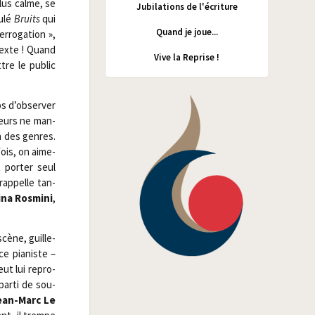
lus calme, se
Jubilations de l'écriture
u­lé
Bruits
qui
Quand je joue...
­ro­ga­tion »,
 texte ! Quand
Vive la Reprise !
ttre le public
ps d’observer
lleurs ne man­
n des genres.
fois, on aime­
 por­ter seul
rap­pelle tan­
i­na Ros­mi­ni
,
cène, guille­
e pia­niste –
ut lui repro­
e par­ti de sou­
ean-Marc Le