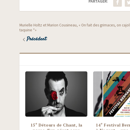
PARTAGER:
Murielle Holtz et Marion Cousineau, « On fait des grimaces, on cajo
taquine *»
Précédent
e
e
15
Détours de Chant, la
14
Festival Ber