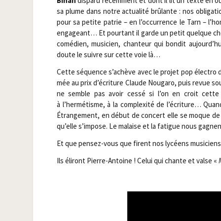
Bihan
dis­pa­ru récem­ment et dont il lit un texte en 
sa plume dans notre actua­li­té brû­lante : nos obli­ga­ti
pour sa petite patrie – en l’occurrence le Tarn – l’ho
enga­geant… Et pour­tant il garde un petit quelque ch
comé­dien, musi­cien, chan­teur qui bon­dit aujourd’
doute le suivre sur cette voie là…
Cette séquence s’achève avec le pro­jet pop élec­tro 
mée au prix d’écriture Claude Nou­ga­ro, puis revue s
ne semble pas avoir ces­sé si l’on en croit cette 
à l’hermétisme, à la com­plexi­té de l’écriture… Quan
Étran­ge­ment, en début de concert elle se moque de sa 
qu’elle s’impose. Le malaise et la fatigue nous gagnen
Et que pen­sez-vous que firent nos lycéens musiciens
Ils éli­ront Pierre-Antoine ! Celui qui chante et valse «