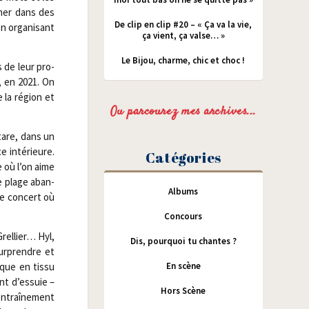
rmer dans des
De clip en clip #20 – « Ça va la vie,
en orga­ni­sant
ça vient, ça valse… »
Le Bijou, charme, chic et choc !
 de leur pro­
 en 2021. On
e la région et
Ou parcourez mes archives...
­tare, dans un
e inté­rieure.
Catégories
e où l’on aime
e plage aban­
Albums
de concert où
Concours
rel­lier… Hyl,
Dis, pourquoi tu chantes ?
ur­prendre et
En scène
ique en tis­su
nt d’essuie –
Hors Scène
’entraînement