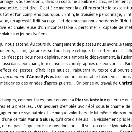
on­nage, « Sus­pen­sion », dans un cos­tume sombre et chic, net­te­ment p
s­quette, c’est dire ! C’est à ce moment là qu’il inter­prète le texte inti­t
tôt et l’on com­prend pour­quoi… Enfin, le troi­sième per­son­nage, « Inter
veux, un agres­sif. Il dit sa rage… et de nou­veau nous per­dons le fil du
­tive et cha­leu­reuse d’un incon­tes­table « per­for­mer », capable de me
e plaire aux jeunes lycéens…
 qui nous attend. Au cours du chan­ge­ment de pla­teau nous avons le tem
u­ments, cajon, gui­tare et sur­tout harpe cel­tique. Les réfé­rences à l’ai
t ce n’est pas pour nous déplaire, nous aimons le dépay­se­ment, la fusio
us­si dans leur chant, leur danse, les cho­ré­gra­phies de leurs bras… Par­
ffets de gestes, d’habillage musi­cal, rajou­tant au texte qui pour­rait
s qui doutent
d’
Anne Syl­vestre
. Leur incon­tes­table talent vocal nous 
es amé­ri­caines des années d’après-guerre… On pense au tra­vail de
Chris­t
 échanges, com­men­taires, pour en venir à
Pierre-Antoine
qui entre en s
res et à bre­telles… On avoue­ra d’emblée avoir été sous le charme de c
gagner notre sym­pa­thie et se moque volon­tiers de lui-même. Alors on pe
i d’une cer­tain
Manu Galure
, qu’il cite d’ailleurs. Il a visi­ble­ment pris l
, de ne pas s’appesantir sur nos dou­leurs… Il suit en cela le lyon­nais
J