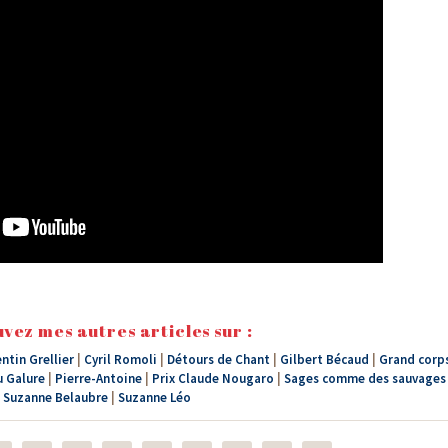
vez mes autres articles sur :
ntin Grellier
|
Cyril Romoli
|
Détours de Chant
|
Gilbert Bécaud
|
Grand corp
 Galure
|
Pierre-Antoine
|
Prix Claude Nougaro
|
Sages comme des sauvages
Suzanne Belaubre
|
Suzanne Léo