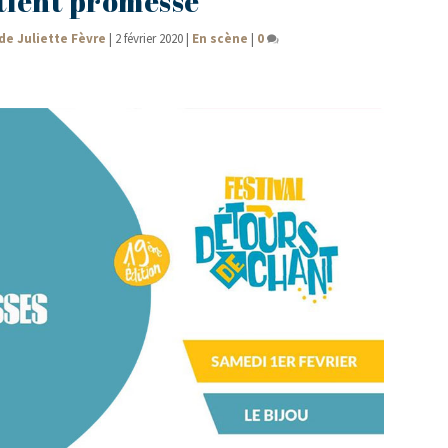
tient promesse
de Juliette Fèvre
|
2 février 2020
|
En scène
|
0