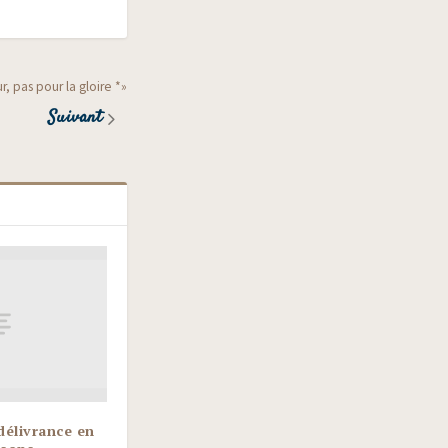
, pas pour la gloire *»
Suivant
délivrance en