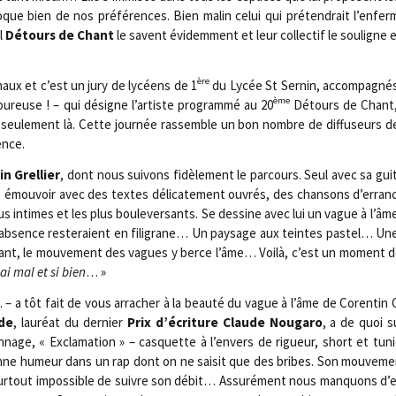
que bien de nos pré­fé­rences. Bien malin celui qui pré­ten­drait l’enfe
l
Détours de Chant
le savent évi­dem­ment et leur col­lec­tif le sou­ligne 
ère
naux et c’est un jury de lycéens de 1
du Lycée St Ser­nin, accom­pa­gnés
ème
u­reuse ! – qui désigne l’artiste pro­gram­mé au 20
Détours de Chant,
pas seule­ment là. Cette jour­née ras­semble un bon nombre de dif­fu­seurs d
ence.
in Grel­lier
, dont nous sui­vons fidè­le­ment le par­cours. Seul avec sa gui
ous émou­voir avec des textes déli­ca­te­ment ouvrés, des chan­sons d’erranc
lus intimes et les plus bou­le­ver­sants. Se des­sine avec lui un vague à l’âm
’absence res­te­raient en fili­grane… Un pay­sage aux teintes pas­tel… Un
s­sant, le mou­ve­ment des vagues y berce l’âme… Voi­là, c’est un moment 
i mal et si bien
… »
L. – a tôt fait de vous arra­cher à la beau­té du vague à l’âme de Coren­tin G
de
, lau­réat du der­nier
Prix d’écriture Claude Nou­ga­ro
, a de quoi s
on­nage, « Excla­ma­tion » – cas­quette à l’envers de rigueur, short et tun
bonne humeur dans un rap dont on ne sai­sit que des bribes. Son mou­ve­me
 sur­tout impos­sible de suivre son débit… Assu­ré­ment nous man­quons d