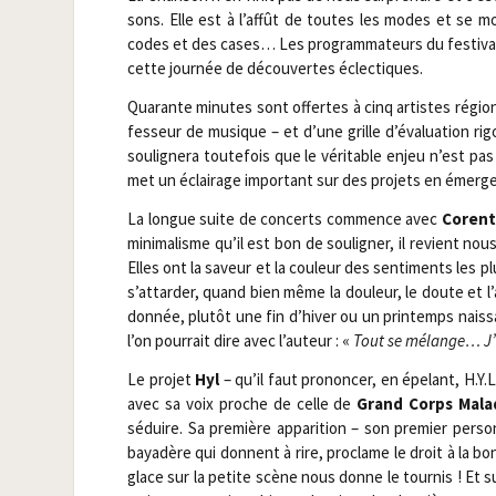
sons. Elle est à l’affût de toutes les modes et se mo
codes et des cases… Les pro­gram­ma­teurs du fes­ti­va
cette jour­née de décou­vertes éclectiques.
Qua­rante minutes sont offertes à cinq artistes régio­
fes­seur de musique – et d’une grille d’évaluation rigo
sou­li­gne­ra tou­te­fois que le véri­table enjeu n’est 
met un éclai­rage impor­tant sur des pro­jets en émerg
La longue suite de concerts com­mence avec
Coren­t
mini­ma­lisme qu’il est bon de sou­li­gner, il revient n
Elles ont la saveur et la cou­leur des sen­ti­ments les p
s’attarder, quand bien même la dou­leur, le doute et l
don­née, plu­tôt une fin d’hiver ou un prin­temps nai
l’on pour­rait dire avec l’auteur : «
Tout se mélange… J’a
Le pro­jet
Hyl
– qu’il faut pro­non­cer, en épe­lant, H.Y.
avec sa voix proche de celle de
Grand Corps Mala
séduire. Sa pre­mière appa­ri­tion – son pre­mier per­s
baya­dère qui donnent à rire, pro­clame le droit à la 
glace sur la petite scène nous donne le tour­nis ! Et