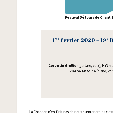
Fes­ti­val Détours de Chant 
er
e
1
février 2020 – 19
D
Coren­tin Grel­lier
(gui­tare, voix),
HYL
(ra
Pierre-Antoine
(pia­no, vo
La Chan­son n’en finit pas de nous sur­prendre et c’e