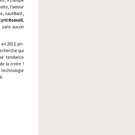
nt, il trempe
volte, l’amour
 sau­tillant,
Cyril Romo­li
,
it sans aucun
en 2012, pri­
recherche qui
ne ten­dance
e la croire !
tech­no­lo­gie
é.