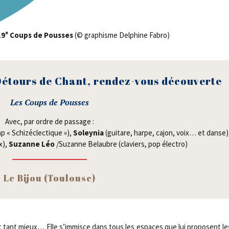
e
19
Coups de Pousses
(© gra­phisme Del­phine Fabro)
étours de Chant, ren­dez-vous découverte
Les Coups de Pousses
Avec, par ordre de pas­sage :
p « Schi­zé­clec­tique »),
Soley­nia
(gui­tare, harpe, cajon, voix… et danse)
ix),
Suzanne Léo
/​Suzanne Belaubre (cla­viers, pop électro)
Le Bijou (Tou­louse)
st tant mieux… Elle s’immisce dans tous les espaces que lui pro­posent le