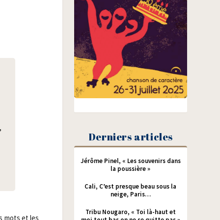
,
Derniers articles
Jérôme Pinel, « Les souvenirs dans
la poussière »
Cali, C’est presque beau sous la
neige, Paris…
Tribu Nougaro, « Toi là-haut et
s mots et les
moi tout bas on ne se quitte pas »