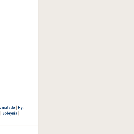
s malade
|
Hyl
|
Soleynia
|