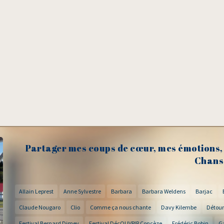
Partager mes coups de cœur, mes émotions, 
Chans
Allain Leprest
Anne Sylvestre
Barbara
Barbara Weldens
Barjac
Claude Nougaro
Clio
Comme ça nous chante
Davy Kilembe
Détour
Festival Bernard Dimey
Festival DécOUVRIR Concèze
Frédéric Bobin
G