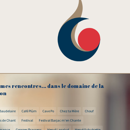
mes rencontres... dans le domaine de la
on
Baudelaire
Café Plùm
Cave Po
Chez ta Mère
Chouf
s de Chant
Festival
Festival Barjac m'en Chante
arance
Georges Brassens
Hervé Lapalud
Hervé Suhubiette