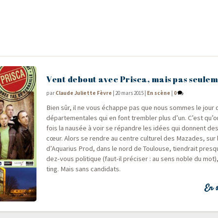
Vent debout avec Prisca, mais pas seule
par
Claude Juliette Fèvre
|
20 mars 2015
|
En scène
|
0
Bien sûr, il ne vous échappe pas que nous sommes le jour d
dépar­te­men­tales qui en font trem­bler plus d’un. C’est qu’o
fois la nau­sée à voir se répandre les idées qui donnent des
cœur. Alors se rendre au centre cultu­rel des Mazades, sur l
d’Aquarius Prod, dans le nord de Tou­louse, tien­drait presq
dez-vous poli­tique (faut-il pré­ci­ser : au sens noble du mot
ting. Mais sans candidats.
En s