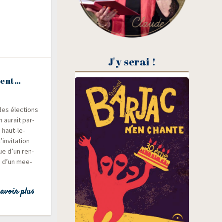
J'y serai !
ment…
es élec­tions
n aurait par­
 haut-le-
’invitation
ue d’un ren­
), d’un mee­
avoir plus