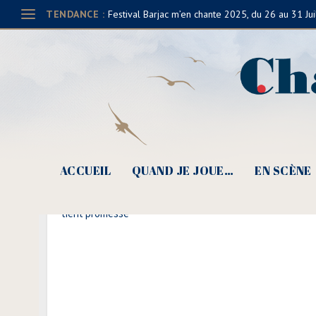
TENDANCE :
Festival Barjac m’en chante 2025, du 26 au 31 Jui
ACCUEIL
QUAND JE JOUE…
EN SCÈNE