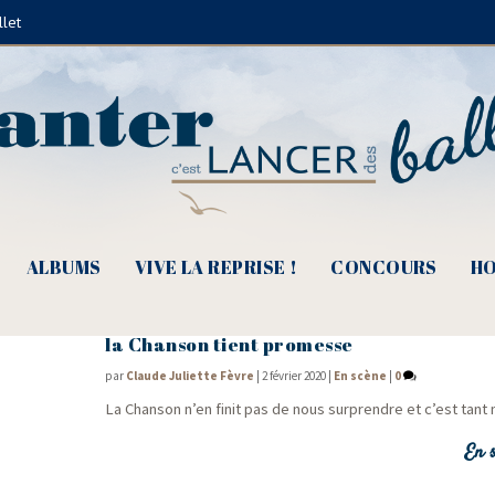
llet
Suzanne Belaubre
ALBUMS
VIVE LA REPRISE !
CONCOURS
HO
Les Coups de Pousses de Détours de Chan
la Chanson tient promesse
par
Claude Juliette Fèvre
|
2 février 2020
|
En scène
|
0
La Chan­son n’en finit pas de nous sur­prendre et c’est tan
En s