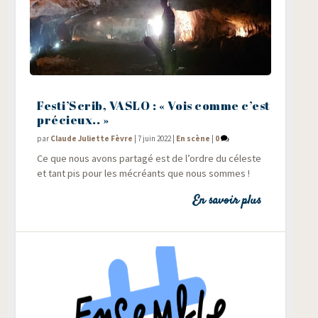
Festi’Scrib, VASLO : « Vois comme c’est
précieux.. »
par
Claude Juliette Fèvre
|
7 juin 2022
|
En scène
|
0
Ce que nous avons par­ta­gé est de l’ordre du céleste
et tant pis pour les mécréants que nous sommes !
En savoir plus