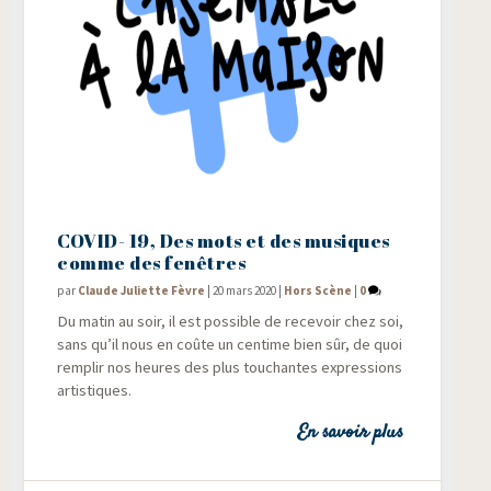
COVID- 19, Des mots et des musiques
comme des fenêtres
par
Claude Juliette Fèvre
|
20 mars 2020
|
Hors Scène
|
0
Du matin au soir, il est pos­sible de rece­voir chez soi,
sans qu’il nous en coûte un cen­time bien sûr, de quoi
rem­plir nos heures des plus tou­chantes expres­sions
artistiques.
En savoir plus