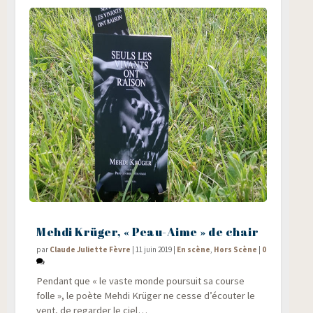
Mehdi Krüger, « Peau-Aime » de chair
par
Claude Juliette Fèvre
|
11 juin 2019
|
En scène
,
Hors Scène
|
0
Pen­dant que « le vaste monde pour­suit sa course
folle », le poète Meh­di Krü­ger ne cesse d’écouter le
vent, de regar­der le ciel…