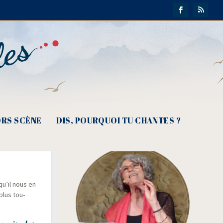
RS SCÈNE
DIS, POURQUOI TU CHANTES ?
me des
qu’il nous en
plus tou­