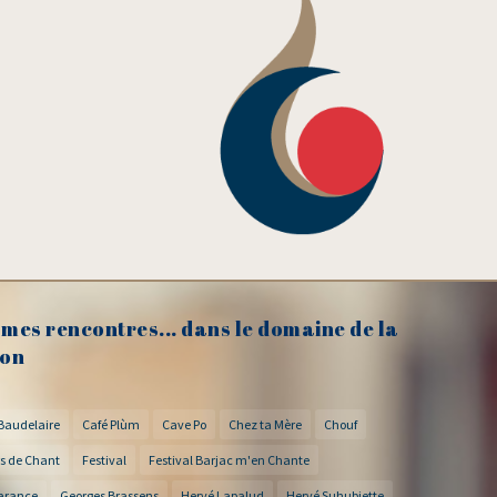
mes rencontres... dans le domaine de la
on
Baudelaire
Café Plùm
Cave Po
Chez ta Mère
Chouf
s de Chant
Festival
Festival Barjac m'en Chante
arance
Georges Brassens
Hervé Lapalud
Hervé Suhubiette