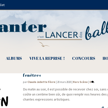
llet
Nicole Rieu
ALBUMS
VIVE LA REPRISE !
CONCOURS
HO
COVID- 19, Des mots et des musiques com
fenêtres
par
Claude Juliette Fèvre
|
20 mars 2020
|
Hors Scène
|
0
Du matin au soir, il est pos­sible de rece­voir chez soi, sans 
coûte un cen­time bien sûr, de quoi rem­plir nos heures des 
chantes expres­sions artistiques.