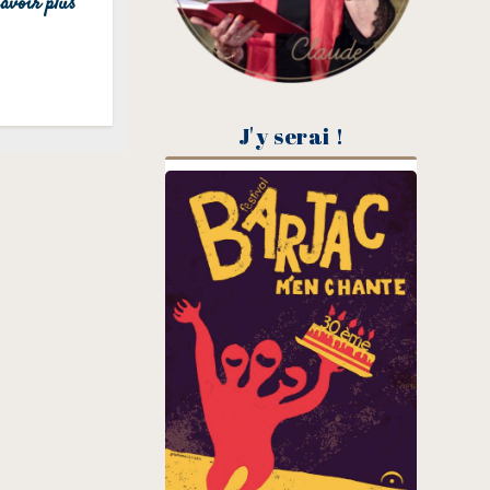
avoir plus
J'y serai !