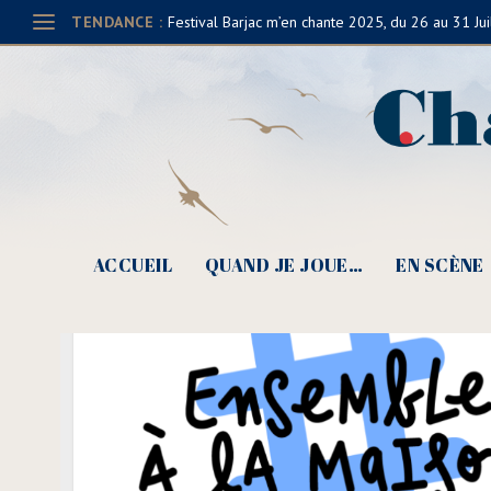
TENDANCE :
Festival Barjac m’en chante 2025, du 26 au 31 Jui
ACCUEIL
QUAND JE JOUE…
EN SCÈNE