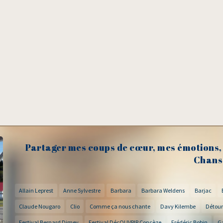
Partager mes coups de cœur, mes émotions, 
Chans
Allain Leprest
Anne Sylvestre
Barbara
Barbara Weldens
Barjac
Claude Nougaro
Clio
Comme ça nous chante
Davy Kilembe
Détour
Festival Bernard Dimey
Festival DécOUVRIR Concèze
Frédéric Bobin
G