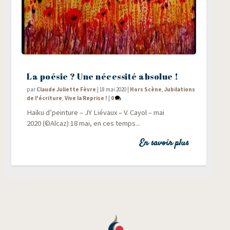
La poésie ? Une nécessité absolue !
par
Claude Juliette Fèvre
|
18 mai 2020
|
Hors Scène
,
Jubilations
de l'écriture
,
Vive la Reprise !
|
0
Haï­ku d’peinture – JY Lié­vaux – V. Cayol – mai
2020 (©Alcaz) 18 mai, en ces temps...
En savoir plus