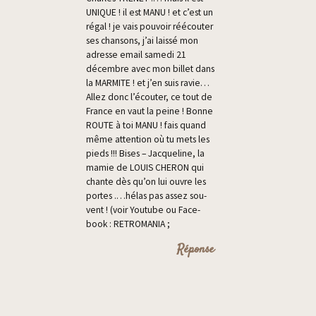
UNIQUE ! il est MANU ! et c’est un
régal ! je vais pou­voir réécou­ter
ses chan­sons, j’ai lais­sé mon
adresse email same­di 21
décembre avec mon billet dans
la MARMITE ! et j’en suis ravie…
Allez donc l’é­cou­ter, ce tout de
France en vaut la peine ! Bonne
ROUTE à toi MANU ! fais quand
même atten­tion où tu mets les
pieds !!! Bises – Jac­que­line, la
mamie de LOUIS CHERON qui
chante dès qu’on lui ouvre les
portes .…hélas pas assez sou­
vent ! (voir You­tube ou Face­
book : RETROMANIA ;
Réponse