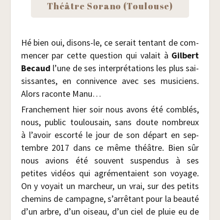
Théâtre Sora­no (Tou­louse)
Hé bien oui, disons-le, ce serait ten­tant de com­
men­cer par cette ques­tion qui valait à
Gil­bert
Becaud
l’une de ses inter­pré­ta­tions les plus sai­
sis­santes, en conni­vence avec ses musi­ciens.
Alors raconte Manu…
Fran­che­ment hier soir nous avons été com­blés,
nous, public tou­lou­sain, sans doute nom­breux
à l’avoir escor­té le jour de son départ en sep­
tembre 2017 dans ce même théâtre. Bien sûr
nous avions été sou­vent sus­pen­dus à ses
petites vidéos qui agré­men­taient son voyage.
On y voyait un mar­cheur, un vrai, sur des petits
che­mins de cam­pagne, s’arrêtant pour la beau­té
d’un arbre, d’un oiseau, d’un ciel de pluie eu de