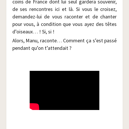
coins de France dont lui seul gar­de­ra sou­ve­nir,
de ses ren­contres ici et là. Si vous le croi­sez,
deman­dez-lui de vous racon­ter et de chan­ter
pour vous, à condi­tion que vous ayez des têtes
d’oiseaux… ! Si, si !
Alors, Manu, raconte… Com­ment ça s’est pas­sé
pen­dant qu’on t’attendait ?