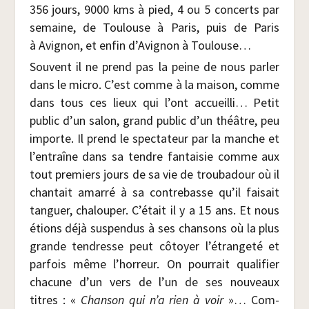
356 jours, 9000 kms à pied, 4 ou 5 concerts par
semaine, de Tou­louse à Paris, puis de Paris
à Avi­gnon, et enfin d’Avignon à Toulouse…
Sou­vent il ne prend pas la peine de nous par­ler
dans le micro. C’est comme à la mai­son, comme
dans tous ces lieux qui l’ont accueilli… Petit
public d’un salon, grand public d’un théâtre, peu
importe. Il prend le spec­ta­teur par la manche et
l’entraîne dans sa tendre fan­tai­sie comme aux
tout pre­miers jours de sa vie de trou­ba­dour où il
chan­tait amar­ré à sa contre­basse qu’il fai­sait
tan­guer, cha­lou­per. C’était il y a 15 ans. Et nous
étions déjà sus­pen­dus à ses chan­sons où la plus
grande ten­dresse peut côtoyer l’étrangeté et
par­fois même l’horreur. On pour­rait qua­li­fier
cha­cune d’un vers de l’un de ses nou­veaux
titres : «
Chan­son qui n’a rien à voir
»… Com­