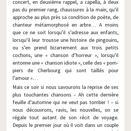
concert, en deuxième rap­pel, a capel­la, à deux
pas du pre­mier rang, chaus­sures à la main, qu’il
approche au plus près sa condi­tion de poète, de
chan­teur méta­mor­pho­sé en arbre… A moins
que ce ne soit lorsqu’il s’adresse aux enfants,
lorsqu’il leur trousse une his­toire de pin­gouins,
ou s’en prend bizar­re­ment aux trois petits
cochons, une « chan­son d’horreur », lorsqu’il
entonne une « chan­son idiote », celle des « pom­
piers de Cher­bourg qui sont taillés pour
l’amour »…
Mais ce soir si nous savou­rons la reprise de ses
plus tou­chantes chan­sons – Ah cette der­nière
feuille d’automne qui ne veut pas tom­ber ! – si
nous décou­vrons, ravis, les nou­velles, on se
régale tout autant de son récit de voyage.
Depuis le pre­mier jour où il voit dans un couple