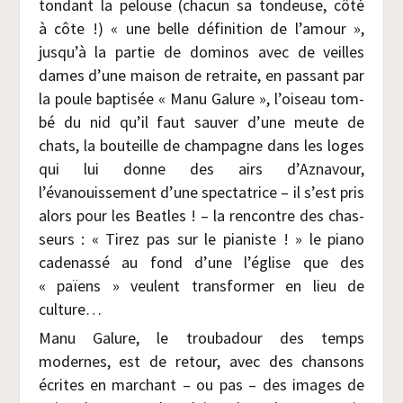
ton­dant la pelouse (cha­cun sa ton­deuse, côté
à côte !) « une belle défi­ni­tion de l’amour »,
jusqu’à la par­tie de domi­nos avec de veilles
dames d’une mai­son de retraite, en pas­sant par
la poule bap­ti­sée « Manu Galure », l’oiseau tom­
bé du nid qu’il faut sau­ver d’une meute de
chats, la bou­teille de cham­pagne dans les loges
qui lui donne des airs d’Aznavour,
l’évanouissement d’une spec­ta­trice – il s’est pris
alors pour les Beatles ! – la ren­contre des chas­
seurs : « Tirez pas sur le pia­niste ! » le pia­no
cade­nas­sé au fond d’une l’église que des
« païens » veulent trans­for­mer en lieu de
culture…
Manu Galure, le trou­ba­dour des temps
modernes, est de retour, avec des chan­sons
écrites en mar­chant – ou pas – des images de