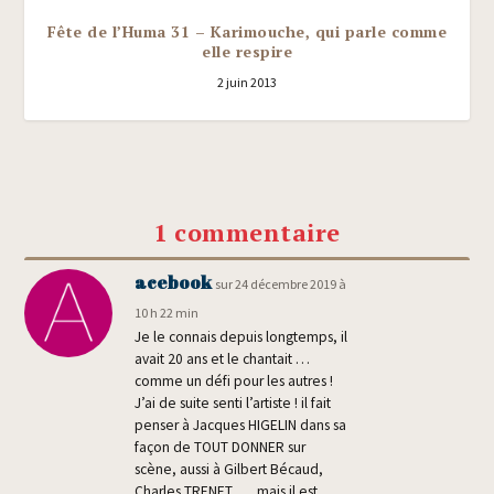
Fête de l’Huma 31 – Karimouche, qui parle comme
elle respire
2 juin 2013
1 commentaire
acebook
sur 24 décembre 2019 à
10 h 22 min
Je le connais depuis long­temps, il
avait 20 ans et le chan­tait …
comme un défi pour les autres !
J’ai de suite sen­ti l’ar­tiste ! il fait
pen­ser à Jacques HIGELIN dans sa
façon de TOUT DONNER sur
scène, aus­si à Gil­bert Bécaud,
Charles TRENET .… mais il est