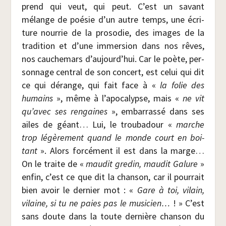
prend qui veut, qui peut. C’est un savant
mélange de poé­sie d’un autre temps, une écri­
ture nour­rie de la pro­so­die, des images de la
tra­di­tion et d’une immer­sion dans nos rêves,
nos cau­che­mars d’aujourd’hui. Car le poète, per­
son­nage cen­tral de son concert, est celui qui dit
ce qui dérange, qui fait face à «
la folie des
humains
», même à l’apocalypse, mais «
ne vit
qu’avec ses ren­gaines
», embar­ras­sé dans ses
ailes de géant… Lui, le trou­ba­dour «
marche
trop légè­re­ment quand le monde court en boi­
tant
». Alors for­cé­ment il est dans la marge…
On le traite de «
mau­dit gre­din, mau­dit Galure
»
enfin, c’est ce que dit la chan­son, car il pour­rait
bien avoir le der­nier mot : «
Gare à toi, vilain,
vilaine, si tu ne paies pas le musi­cien…
! » C’est
sans doute dans la toute der­nière chan­son du