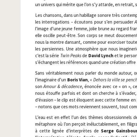
un uni­vers qui mérite que l’on s’y attarde, en retrait, 
Les chan­sons, dans un habillage sonore très contem­po
les inter­ro­ga­tions – écou­tons pour s’en per­sua­der
A
l’image d’une jeune femme, jolie brune au regard fran
elle oscille peut-être. Son corps se meut dou­ce­ment,
nous la montre dan­sant, comme pour exor­ci­ser toutes
les per­siennes. Une atmo­sphère que nous ima­gi­ne­ri
c’est la série
Twin Peaks
de
David Lynch
et le per­son
s’échangent les réfé­rences quand une créa­tion offre
Sans véri­ta­ble­ment nous par­ler du monde autour, o
l’imaginaire d’un
Boris Vian
, «
Dehors la ville se penc
son
Amour & déca­dence
, énon­cée avec ce « on », c
nous étouffe par­fois et dont on cherche à s’évader
d’évasion – le clip est élo­quent avec cette femme en pr
– notons que ces mots reviennent sou­vent, tout comme
L’eau est en effet l’un des thèmes obses­sion­nels de 
méta­phore où l’on per­çoit iné­luc­ta­ble­ment, en fili­
à cette lignée d’interprètes de
Serge Gains­bou