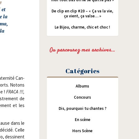
e
 et
De clip en clip #20 – « Ça va la vie,
e la
ça vient, ça valse… »
a­ma
,
Le Bijou, charme, chic et choc !
 la
Ou parcourez mes archives...
Catégories
­ter­ni­té Can­
 forts. Notons
Albums
ue !
FRACA !!!,
Concours
is­tre­ment de
re­ment et les
Dis, pourquoi tu chantes ?
En scène
pause dans le
éci­dé. Celle
Hors Scène
ro, des­sinent