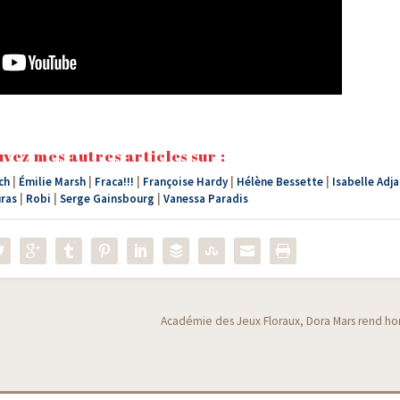
vez mes autres articles sur :
ch
|
Émilie Marsh
|
Fraca!!!
|
Françoise Hardy
|
Hélène Bessette
|
Isabelle Adja
ras
|
Robi
|
Serge Gainsbourg
|
Vanessa Paradis
Académie des Jeux Floraux, Dora Mars rend h