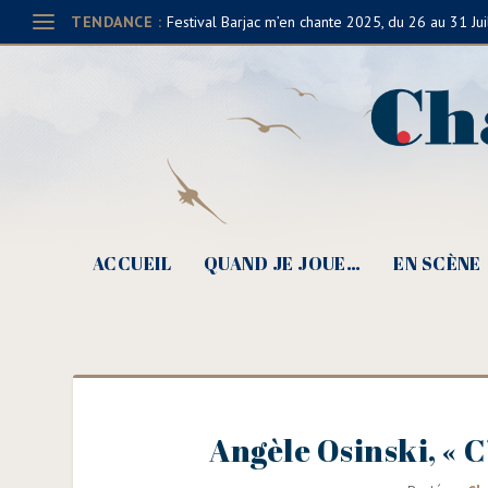
TENDANCE :
Festival Barjac m’en chante 2025, du 26 au 31 Jui
ACCUEIL
QUAND JE JOUE…
EN SCÈNE
Angèle Osinski, « C