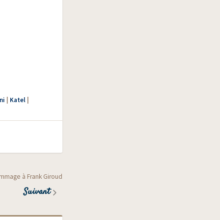
ni
|
Katel
|
ommage à Frank Giroud
Suivant