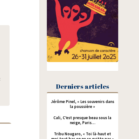
t
Derniers articles
Jérôme Pinel, « Les souvenirs dans
la poussière »
Cali, C’est presque beau sous la
neige, Paris…
Tribu Nougaro, « Toi là-haut et
moi tout bas on ne se quitte pas »