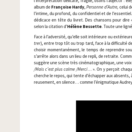
l’interprétation déli­cate, fra­gile, osons l’adjectif : 
album de
Fran­çoise Har­dy
,
Per­sonne d’Autre,
celui 
l’intime, du pro­fond, du confi­den­tiel et de l’essent
dédi­cace en tête du livret. Des chan­sons pour dire
selon la cita­tion d’
Hélène Bes­sette
. Toute une lig
Face à l’adversité, qu’elle soit inté­rieure ou exté­rieur
trer
), entre trop tôt ou trop tard, face à la dif­fi­cul­t
choi­sir momen­ta­né­ment, le temps de reprendre sou
s’arrête alors dans un lieu de repli, de retraite. Co
sug­gère une scène très ciné­ma­to­gra­phique, une voix
/​Mais c’est plus calme /​Mer­ci
… ». On y per­çoit chaqu
cherche le repos, qui tente d’échapper aux absents, à 
reu­se­ment, en silence… comme l’énigmatique Audrey 