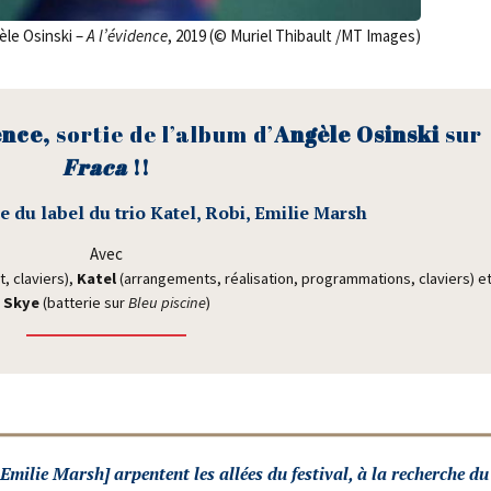
le Osins­ki –
A l’évidence
, 2019 (© Muriel Thi­bault /​MT Images)
ence,
sor­tie de l’al­bum d’
Angèle Osins­ki
sur
Fra­ca
!!
re du label du trio Katel, Robi, Emi­lie Marsh
Avec
 cla­viers),
Katel
(arran­ge­ments, réa­li­sa­tion, pro­gram­ma­tions, cla­viers) e
Skye
(bat­te­rie sur
Bleu pis­cine
)
 Emi­lie Marsh] arpentent les allées du fes­ti­val, à la recherche du