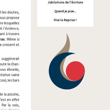
Jubilations de l'écriture
Quand je joue...
t les doutes,
nous pro­pose
Vive la Reprise !
e les­quelles
A l’évidence,
ant à tra­vers
ras
. Même si
se croisent et
ug­gè­re­rait
doute la chan­
nous ébranle,
ta­tive vaine
cool, les bars
 la pis­cine,
C’est en effet
 Par la voix,