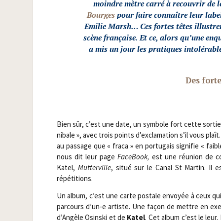
moindre mètre car­ré à recou­vrir de 
Bourges
pour faire connaître leur labe
Emi­lie Marsh… Ces fortes têtes illus­tr
scène fran­çaise. Et ce, alors qu’une en
a mis un jour les pra­tiques into­lé­rabl
Des forte
Bien sûr, c’est une date, un sym­bole fort cette sor­tie
ni­bale », avec trois points d’exclamation s’il vous plaî
au pas­sage que « fra­ca » en por­tu­gais signi­fie « f
nous dit leur page
Face­Book,
est une réunion de com­
Katel,
Mut­ter­ville
, situé sur le Canal St Mar­tin. Il es
répétitions.
Un album, c’est une carte pos­tale envoyée à ceux qui
par­cours d’un‑e artiste. Une façon de mettre en exerg
d’Angèle Osins­ki et de
Katel
. Cet album c’est le leur