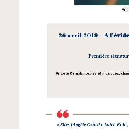
Angè
26 avril 2019 –
A l’évid
Pre­mière signa­tu
Angèle Osins­ki
(textes et musiques, chant,
« Elles [Angèle Osins­ki, katel, Robi,