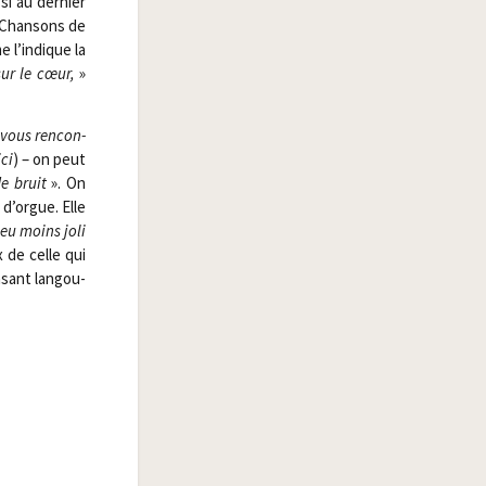
si au der­nier
 Chan­sons de
e l’indique la
ur le cœur,
»
vous ren­con­
ici
) – on peut
de
bruit
». On
d’orgue. Elle
 peu moins joli
 de celle qui
sant lan­gou­