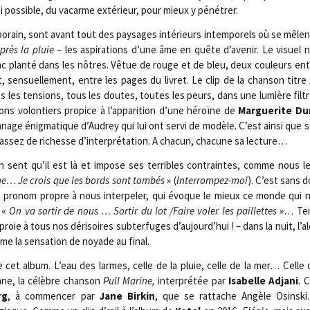
si pos­sible, du vacarme exté­rieur, pour mieux y pénétrer.
­rain, sont avant tout des pay­sages inté­rieurs intem­po­rels où se mêlen
près la pluie
– les aspi­ra­tions d’une âme en quête d’avenir. Le visuel 
c plan­té dans les nôtres. Vêtue de rouge et de bleu, deux cou­leurs entr
 sen­suel­le­ment, entre les pages du livret. Le clip de la chan­son titre
 les ten­sions, tous les doutes, toutes les peurs, dans une lumière fil­tr
ons volon­tiers pro­pice à l’apparition d’une héroïne de
Mar­gue­rite Du
­nage énig­ma­tique d’Audrey qui lui ont ser­vi de modèle. C’est ain­si que 
 assez de richesse d’interprétation. A cha­cun, cha­cune sa lecture…
n sent qu’il est là et impose ses ter­ribles contraintes, comme nous le s
he… Je crois que les bords sont tom­bés
» (
Inter­rom­pez-moi
). C’est sans 
e pro­nom propre à nous inter­pe­ler, qui évoque le mieux ce monde qui 
, «
On va sor­tir de nous … Sor­tir du lot /​Faire voler les paillettes
»… Ten­
oie à tous nos déri­soires sub­ter­fuges d’aujourd’hui ! – dans la nuit, l’al
 la sen­sa­tion de noyade au final.
cet album. L’eau des larmes, celle de la pluie, celle de la mer… Celle de
grane, la célèbre chan­son
Pull Marine,
inter­pré­tée par
Isa­belle Adja­ni
. 
rg
, à com­men­cer par
Jane Bir­kin
, que se rat­tache Angèle Osins­ki.