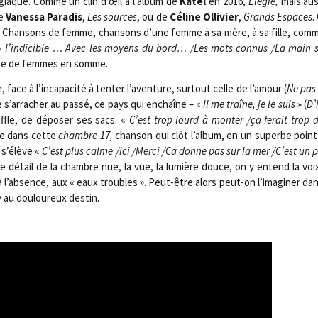
élé­giaque. Comme un clin d’œil à l’album de
Katel
en 2016,
Elé­gie,
mais aus­
de
Vanes­sa Para­dis
,
Les sources
, ou de
Céline Olli­vier
,
Grands Espaces
.
iel. Chan­sons de femme, chan­sons d’une femme à sa mère, à sa fille, comm
 «
l’indicible … Avec les moyens du bord… /​Les mots connus /​La main s
née de femmes en somme.
e, face à l’incapacité à ten­ter l’aventure, sur­tout celle de l’amour (
Ne pas 
é de s’arracher au pas­sé, ce pays qui enchaîne – «
Il me traîne, je le suis
» (
D’
ffle, de dépo­ser ses sacs. «
C’est trop lourd à mon­ter /​ça ferait trop 
mme dans cette
chambre 17,
chan­son qui clôt l’album, en un superbe point 
 s’élève «
C’est plus calme /​Ici /​Mer­ci /​Ca donne pas sur la mer /​C’est un
e détail de la chambre nue, la vue, la lumière douce, on y entend la voix
l’absence, aux « eaux troubles ». Peut-être alors peut-on l’imaginer dan­
au dou­lou­reux destin.