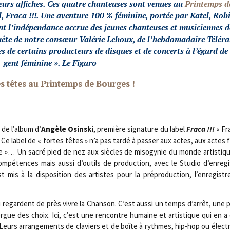
leurs affiches. Ces quatre chan­teuses sont venues au
Prin­temps d
l,
Fra­ca !!!
. Une aven­ture 100 % fémi­nine, por­tée par Katel, Robi
ent l’indépendance accrue des jeunes chan­teuses et musi­ciennes d
quête de notre consœur
Valé­rie Lehoux
, de l’hebdomadaire
Télé­r
es de cer­tains pro­duc­teurs de disques et de concerts à l’égard de
gent fémi­nine ». Le Figaro
s têtes au Prin­temps de Bourges !
 de l’album d’
Angèle Osins­ki
, pre­mière signa­ture du label
Fra­ca !!!
« Fra
t. Ce label de « fortes têtes » n’a pas tar­dé à pas­ser aux actes, aux actes
aible »… Un sacré pied de nez aux siècles de miso­gy­nie du monde artis­tiq
pé­tences mais aus­si d’ou­tils de pro­duc­tion, avec le Stu­dio d’en­re­g
t mis à la dis­po­si­tion des artistes pour la pré­pro­duc­tion, l’en­re­gis­t
 regardent de près vivre la Chan­son. C’est aus­si un temps d’arrêt, une 
ue des choix. Ici, c’est une ren­contre humaine et artis­tique qui en a d
. Leurs arran­ge­ments de cla­viers et de boîte à rythmes, hip-hop ou élec­t