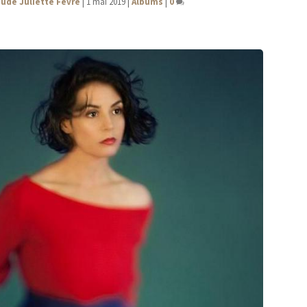
ude Juliette Fèvre
|
1 mai 2019
|
Albums
|
0