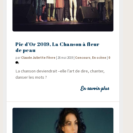
Pic d’Or 2019, La Chanson à fleur
de peau
par
Claude Juliette Fèvre
|
26 mai 2019
|
Concours
,
En scène
|
0
La chan­son devien­drait –elle l’art de dire, chan­ter,
dan­ser les mots ?
En savoir plus