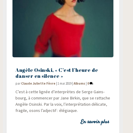
Angèle Osinski, « C’est l’heure de
danser en silence »
par
Claude Juliette Fèvre
|
1 mai 2019
|
Albums
|
0
C’est à cette lignée d’interprètes de Serge Gains­
bourg, à com­men­cer par Jane Bir­kin, que se rat­tache
Angèle Osins­ki. Par la voix, l’interprétation déli­cate,
fra­gile, osons l’adjectif : élégiaque.
En savoir plus